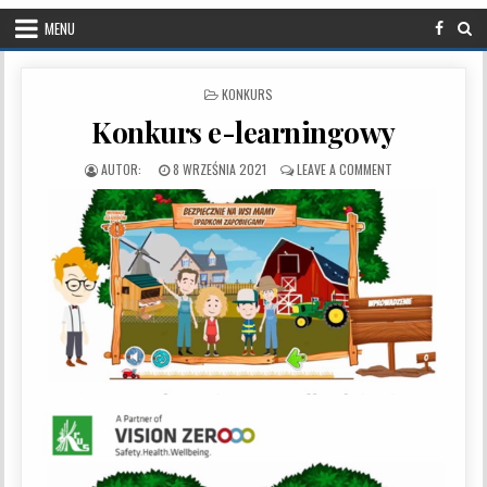
MENU
POSTED IN
KONKURS
Konkurs e-learningowy
PUBLISHED DATE:
ON KONKURS E-L
8 WRZEŚNIA 2021
LEAVE A COMMENT