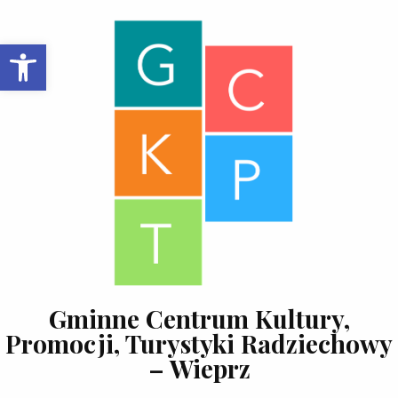
Skip to content
Open toolbar
Gminne Centrum Kultury,
Promocji, Turystyki Radziechowy
– Wieprz