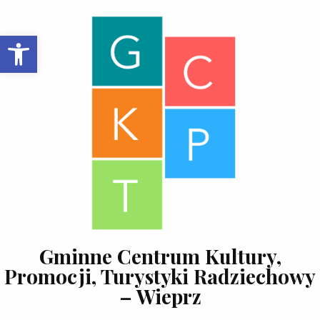
Skip to content
Open toolbar
Gminne Centrum Kultury,
Promocji, Turystyki Radziechowy
– Wieprz