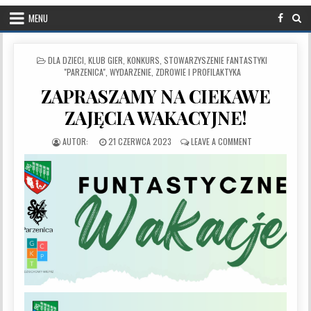
MENU
POSTED IN
DLA DZIECI
,
KLUB GIER
,
KONKURS
,
STOWARZYSZENIE FANTASTYKI
"PARZENICA"
,
WYDARZENIE
,
ZDROWIE I PROFILAKTYKA
ZAPRASZAMY NA CIEKAWE
ZAJĘCIA WAKACYJNE!
PUBLISHED DATE:
ON ZAPRASZAMY N
21 CZERWCA 2023
LEAVE A COMMENT