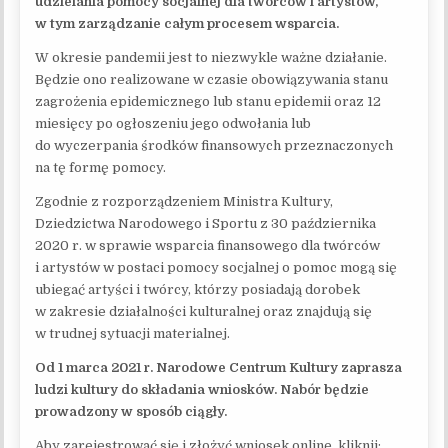
udzielania pomocy socjalnej dla twórców i artystów,
w tym zarządzanie całym procesem wsparcia.
W okresie pandemii jest to niezwykle ważne działanie.
Będzie ono realizowane w czasie obowiązywania stanu
zagrożenia epidemicznego lub stanu epidemii oraz 12
miesięcy po ogłoszeniu jego odwołania lub
do wyczerpania środków finansowych przeznaczonych
na tę formę pomocy.
Zgodnie z rozporządzeniem Ministra Kultury,
Dziedzictwa Narodowego i Sportu z 30 października
2020 r. w sprawie wsparcia finansowego dla twórców
i artystów w postaci pomocy socjalnej o pomoc mogą się
ubiegać artyści i twórcy, którzy posiadają dorobek
w zakresie działalności kulturalnej oraz znajdują się
w trudnej sytuacji materialnej.
Od 1 marca 2021 r. Narodowe Centrum Kultury zaprasza
ludzi kultury do składania wniosków. Nabór będzie
prowadzony w sposób ciągły.
Aby zarejestrować się i złożyć wniosek online, kliknij: