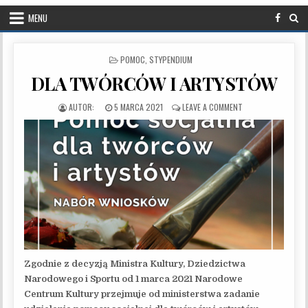
MENU
POSTED IN
POMOC
,
STYPENDIUM
DLA TWÓRCÓW I ARTYSTÓW
PUBLISHED DATE:
ON DLA TWÓRCÓW 
5 MARCA 2021
LEAVE A COMMENT
Zgodnie z decyzją Ministra Kultury, Dziedzictwa
Narodowego i Sportu od 1 marca 2021 Narodowe
Centrum Kultury przejmuje od ministerstwa zadanie