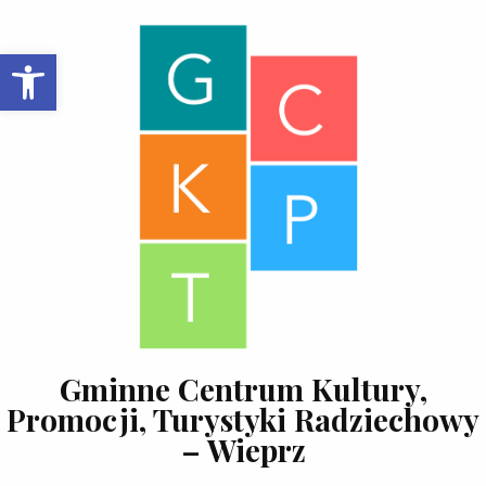
Skip to content
Open toolbar
Gminne Centrum Kultury,
Promocji, Turystyki Radziechowy
– Wieprz