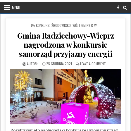
MENU
POSTED IN
KONKURS
,
ŚRODOWISKO
,
WÓJT GMINY R-W
Gmina Radziechowy-Wieprz
nagrodzona w konkursie
samorząd przyjazny energii
PUBLISHED DATE:
ON GMINA RADZI
25 GRUDNIA 2021
LEAVE A COMMENT
Rozstrzygnięto ogólnopolski konkurs realizowany przez