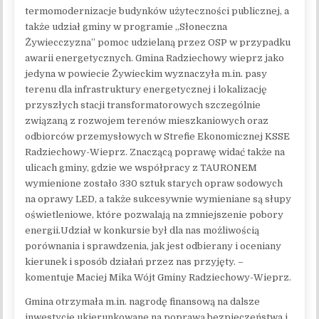
termomodernizacje budynków użyteczności publicznej, a
także udział gminy w programie „Słoneczna
Żywiecczyzna” pomoc udzielaną przez OSP w przypadku
awarii energetycznych. Gmina Radziechowy wieprz jako
jedyna w powiecie Żywieckim wyznaczyła m.in. pasy
terenu dla infrastruktury energetycznej i lokalizację
przyszłych stacji transformatorowych szczególnie
związaną z rozwojem terenów mieszkaniowych oraz
odbiorców przemysłowych w Strefie Ekonomicznej KSSE
Radziechowy-Wieprz. Znaczącą poprawę widać także na
ulicach gminy, gdzie we współpracy z TAURONEM
wymienione zostało 330 sztuk starych opraw sodowych
na oprawy LED, a także sukcesywnie wymieniane są słupy
oświetleniowe, które pozwalają na zmniejszenie pobory
energii.Udział w konkursie był dla nas możliwością
porównania i sprawdzenia, jak jest odbierany i oceniany
kierunek i sposób działań przez nas przyjęty. –
komentuje Maciej Mika Wójt Gminy Radziechowy-Wieprz.
Gmina otrzymała m.in. nagrodę finansową na dalsze
inwestycje ukierunkowane na poprawą bezpieczeństwa i