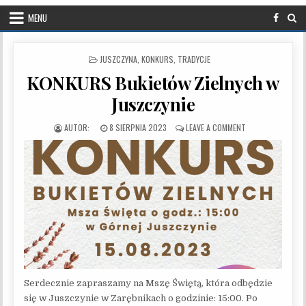
MENU
POSTED IN
JUSZCZYNA
,
KONKURS
,
TRADYCJE
KONKURS Bukietów Zielnych w
Juszczynie
PUBLISHED DATE:
ON KONKURS BUKI
8 SIERPNIA 2023
LEAVE A COMMENT
Serdecznie zapraszamy na Mszę Świętą, która odbędzie
się w Juszczynie w Zarębnikach o godzinie: 15:00. Po