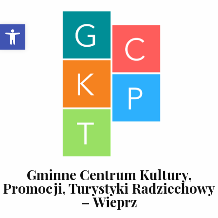
Skip to content
Open toolbar
Gminne Centrum Kultury,
Promocji, Turystyki Radziechowy
– Wieprz