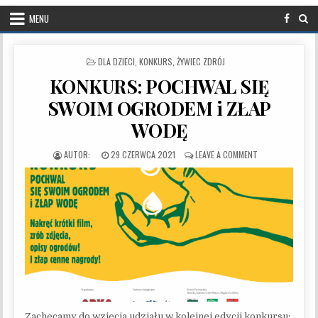
MENU
POSTED IN
DLA DZIECI
,
KONKURS
,
ŻYWIEC ZDRÓJ
KONKURS: POCHWAL SIĘ
SWOIM OGRODEM i ZŁAP
WODĘ
PUBLISHED DATE:
ON KONKURS: PO
29 CZERWCA 2021
LEAVE A COMMENT
Zachęcamy do wzięcia udziału w kolejnej edycji konkursu: