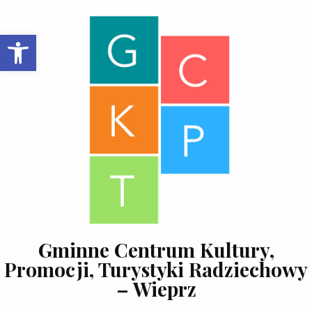
Skip to content
Open toolbar
Gminne Centrum Kultury,
Promocji, Turystyki Radziechowy
– Wieprz