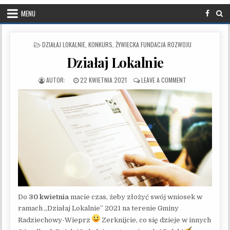
MENU
POSTED IN
DZIAŁAJ LOKALNIE
,
KONKURS
,
ŻYWIECKA FUNDACJA ROZWOJU
Działaj Lokalnie
PUBLISHED DATE:
ON DZIAŁAJ LOKAL
22 KWIETNIA 2021
LEAVE A COMMENT
Do
30 kwietnia
macie czas, żeby złożyć swój wniosek w
ramach „Działaj Lokalnie” 2021 na terenie Gminy
Radziechowy-Wieprz
Zerknijcie, co się dzieje w innych