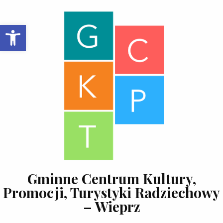
Skip to content
Open toolbar
Gminne Centrum Kultury,
Promocji, Turystyki Radziechowy
– Wieprz