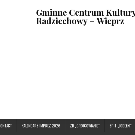
Gminne Centrum Kultury,
Radziechowy – Wieprz
KONTAKT
KALENDARZ IMPREZ 2026
ZR „GROJCOWIANIE”
ZPIT „JODEŁKI”