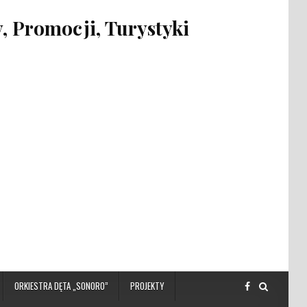
 Promocji, Turystyki
ORKIESTRA DĘTA „SONORO”
PROJEKTY