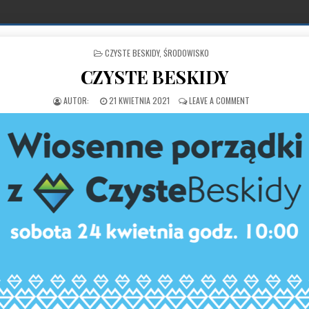
POSTED IN
CZYSTE BESKIDY
,
ŚRODOWISKO
CZYSTE BESKIDY
PUBLISHED DATE:
ON CZYSTE BESKI
21 KWIETNIA 2021
LEAVE A COMMENT