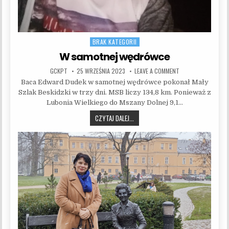
BRAK KATEGORII
Posted in
W samotnej wędrówce
AUTHOR:
PUBLISHED DATE:
ON W SAMOTNEJ W
GCKPT
25 WRZEŚNIA 2023
LEAVE A COMMENT
Baca Edward Dudek w samotnej wędrówce pokonał Mały
Szlak Beskidzki w trzy dni. MSB liczy 134,8 km. Ponieważ z
Lubonia Wielkiego do Mszany Dolnej 9,1…
W SAMOTNEJ WĘDRÓWCE
CZYTAJ DALEJ...