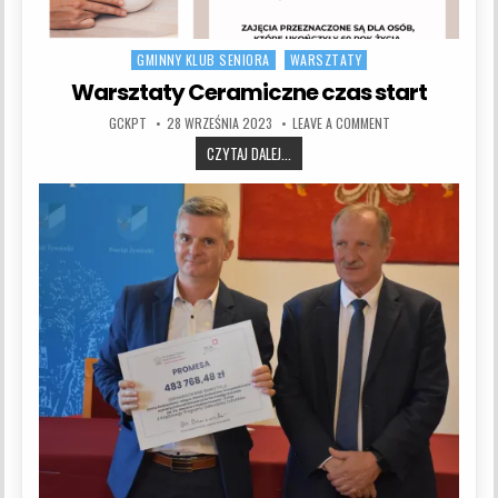
GMINNY KLUB SENIORA
WARSZTATY
Posted in
Warsztaty Ceramiczne czas start
AUTHOR:
PUBLISHED DATE:
ON WARSZTATY CER
GCKPT
28 WRZEŚNIA 2023
LEAVE A COMMENT
WARSZTATY CERAMICZNE CZAS STAR
CZYTAJ DALEJ...