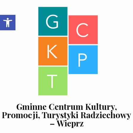
Skip to content
Open toolbar
Gminne Centrum Kultury,
Promocji, Turystyki Radziechowy
– Wieprz