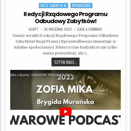
WÓJT GMINY R-W
WYDARZENIE
Posted in
II edycji Rządowego Programu
Odbudowy Zabytków!
AUTHOR:
PUBLISHED DATE:
ON II EDYCJI RZĄ
GCKPT
26 WRZEŚNIA 2023
LEAVE A COMMENT
Znamy wyniki II edycji Rządowego Programu Odbudowy
Zabytków! Rząd Prawa i Sprawiedliwości inwestuje w
lokalne społeczności. Historyczne budynki to nie tylko
nasza przeszłość, ale i…
II EDYCJI RZĄDOWEGO PROGRAMU O
CZYTAJ DALEJ...