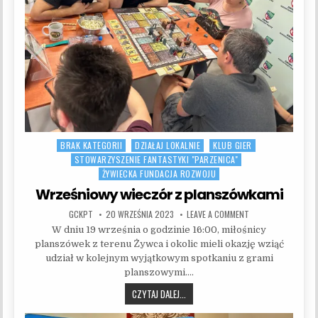
BRAK KATEGORII
DZIAŁAJ LOKALNIE
KLUB GIER
Posted in
STOWARZYSZENIE FANTASTYKI "PARZENICA"
ŻYWIECKA FUNDACJA ROZWOJU
Wrześniowy wieczór z planszówkami
AUTHOR:
PUBLISHED DATE:
ON WRZEŚNIOWY WI
GCKPT
20 WRZEŚNIA 2023
LEAVE A COMMENT
W dniu 19 września o godzinie 16:00, miłośnicy
planszówek z terenu Żywca i okolic mieli okazję wziąć
udział w kolejnym wyjątkowym spotkaniu z grami
planszowymi….
WRZEŚNIOWY WIECZÓR Z PLANSZÓW
CZYTAJ DALEJ...