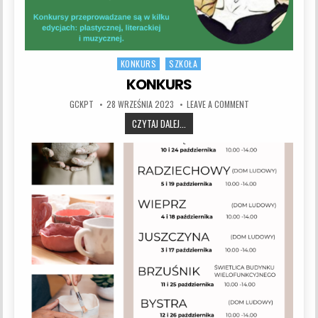
KONKURS
SZKOŁA
Posted in
KONKURS
AUTHOR:
PUBLISHED DATE:
ON KONKURS
GCKPT
28 WRZEŚNIA 2023
LEAVE A COMMENT
KONKURS
CZYTAJ DALEJ...