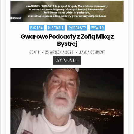
BYSTRA
HISTORIA
PODCASTY
WYWIAD
Posted in
Gwarowe Podcasty z Zofią Miką z
Bystrej
AUTHOR:
PUBLISHED DATE:
ON GWAROWE PODCAS
GCKPT
25 WRZEŚNIA 2023
LEAVE A COMMENT
GWAROWE PODCASTY Z ZOFIĄ MIKĄ Z
CZYTAJ DALEJ...