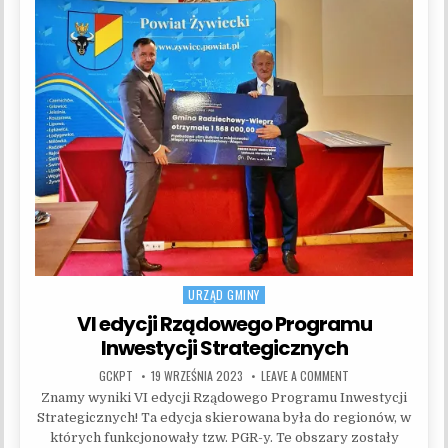
URZĄD GMINY
Posted in
VI edycji Rządowego Programu
Inwestycji Strategicznych
AUTHOR:
PUBLISHED DATE:
ON VI EDYCJI RZĄD
GCKPT
19 WRZEŚNIA 2023
LEAVE A COMMENT
Znamy wyniki VI edycji Rządowego Programu Inwestycji
Strategicznych! Ta edycja skierowana była do regionów, w
których funkcjonowały tzw. PGR-y. Te obszary zostały