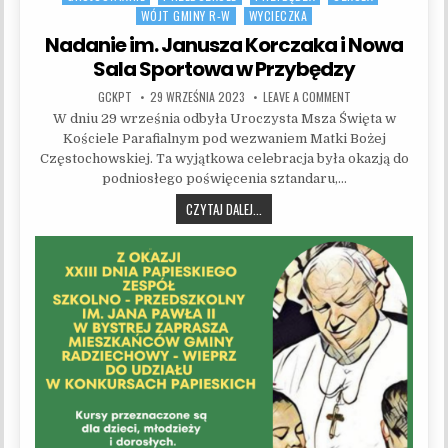
WÓJT GMINY R-W
WYCIECZKA
Nadanie im. Janusza Korczaka i Nowa
Sala Sportowa w Przybędzy
AUTHOR:
PUBLISHED DATE:
ON NADANIE IM. JA
GCKPT
29 WRZEŚNIA 2023
LEAVE A COMMENT
W dniu 29 września odbyła Uroczysta Msza Święta w
Kościele Parafialnym pod wezwaniem Matki Bożej
Częstochowskiej. Ta wyjątkowa celebracja była okazją do
podniosłego poświęcenia sztandaru,…
NADANIE IM. JANUSZA KORCZAKA I 
CZYTAJ DALEJ...