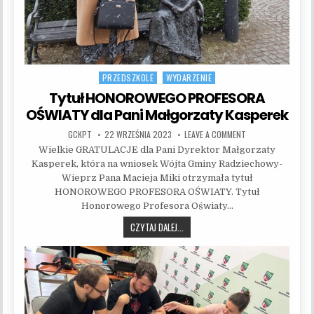
PRZEDSZKOLE
WYDARZENIE
Posted in
Tytuł HONOROWEGO PROFESORA
OŚWIATY dla Pani Małgorzaty Kasperek
AUTHOR:
PUBLISHED DATE:
ON TYTUŁ HONOROW
GCKPT
22 WRZEŚNIA 2023
LEAVE A COMMENT
Wielkie GRATULACJE dla Pani Dyrektor Małgorzaty
Kasperek, która na wniosek Wójta Gminy Radziechowy-
Wieprz Pana Macieja Miki otrzymała tytuł
HONOROWEGO PROFESORA OŚWIATY. Tytuł
Honorowego Profesora Oświaty…
TYTUŁ HONOROWEGO PROFESORA OŚW
CZYTAJ DALEJ...