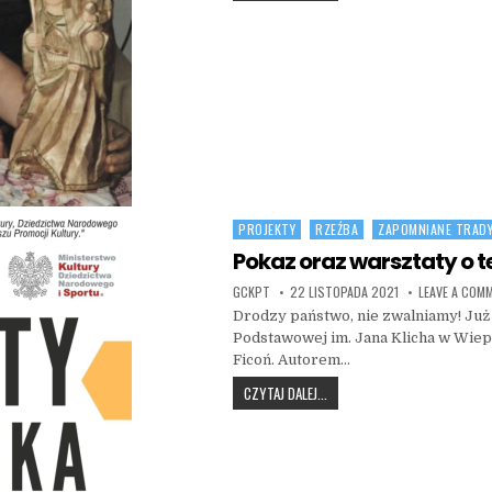
PROJEKTY
RZEŹBA
ZAPOMNIANE TRADY
Posted in
Pokaz oraz warsztaty o
AUTHOR:
PUBLISHED DATE:
GCKPT
22 LISTOPADA 2021
LEAVE A COM
Drodzy państwo, nie zwalniamy! Już 
Podstawowej im. Jana Klicha w Wiep
Ficoń. Autorem…
POKAZ ORAZ WARSZTATY O T
CZYTAJ DALEJ...