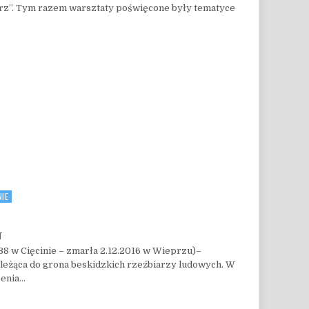
z”. Tym razem warsztaty poświęcone były tematyce
IE
ON ANNA FICOŃ
T
38 w Cięcinie – zmarła 2.12.2016 w Wieprzu)–
ależąca do grona beskidzkich rzeźbiarzy ludowych. W
zenia…