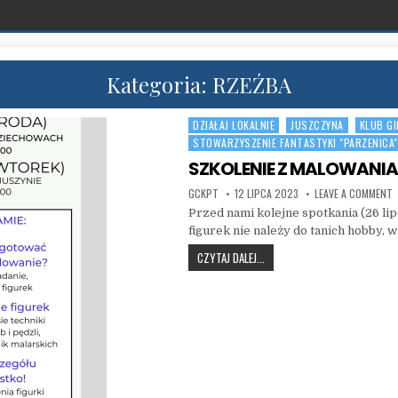
Kategoria:
RZEŹBA
DZIAŁAJ LOKALNIE
JUSZCZYNA
KLUB GI
Posted in
STOWARZYSZENIE FANTASTYKI "PARZENICA"
SZKOLENIE Z MALOWANIA
AUTHOR:
PUBLISHED DATE:
O
GCKPT
12 LIPCA 2023
LEAVE A COMMENT
Przed nami kolejne spotkania (26 lip
figurek nie należy do tanich hobby, 
SZKOLENIE Z MALOWANIA FIGU
CZYTAJ DALEJ...