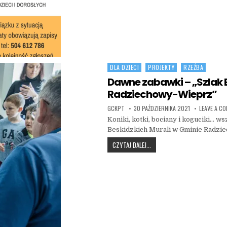
DLA DZIECI
PROJEKTY
RZEŹBA
Posted in
Dawne zabawki – „Szlak 
Radziechowy-Wieprz”
AUTHOR:
PUBLISHED DATE:
GCKPT
30 PAŹDZIERNIKA 2021
LEAVE A C
Koniki, kotki, bociany i koguciki… w
Beskidzkich Murali w Gminie Radzie
DAWNE ZABAWKI – „SZLAK BE
CZYTAJ DALEJ...