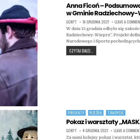
Anna Ficoń – Podsumowan
w Gminie Radziechowy-
AUTHOR:
PUBLISHED DATE:
GCKPT
16 GRUDNIA 2021
LEAVE A COMME
W dniu 15 grudnia odbyło się zakońc
Radziechowy-Wieprz”. Projekt dofin
Narodowego i Sportu pochodzącyc
ANNA FICOŃ – PODSUMOWANIE
CZYTAJ DALEJ...
PROJEKTY
RZEŹBA
TRADYCJE
Posted in
Pokaz i warsztaty „MAS
AUTHOR:
PUBLISHED DATE:
GCKPT
4 GRUDNIA 2021
LEAVE A COMMEN
Za nami kolejny pokaz i warsztat, k