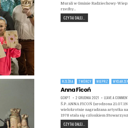
Murali w Gminie Radziechowy-Wiepr
rzeźby…
POKAZ I WARSZTATY „MASKA”
CZYTAJ DALEJ...
RZEŹBA
TWÓRCY
WIEPRZ
WYDARZEN
Posted in
Anna Ficoń
AUTHOR:
PUBLISHED DATE:
GCKPT
2 GRUDNIA 2021
LEAVE A COMMEN
Ś.P. ANNA FICOŃ (urodzona 21.07.19
wielokrotnie nagradzana artystka n
1978 stała się członkiem Stowarzys
ANNA FICOŃ
CZYTAJ DALEJ...