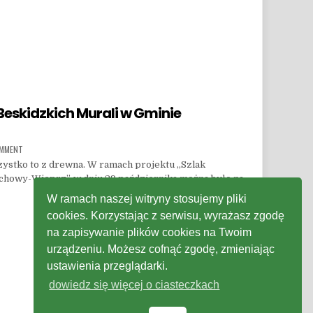
Beskidzkich Murali w Gminie
ON DAWNE ZABAWKI – „SZLAK BESKIDZKICH MURALI W GMINIE RADZIECHOWY-WIEPRZ
OMMENT
szystko to z drewna. W ramach projektu „Szlak
chowy-Wieprz”. w dniu 29 października można było na…
SKIDZKICH MURALI W GMINIE RADZIECHOWY-WIEPRZ”
W ramach naszej witryny stosujemy pliki
cookies. Korzystając z serwisu, wyrażasz zgodę
na zapisywanie plików cookies na Twoim
urządzeniu. Możesz cofnąć zgodę, zmieniając
ustawienia przeglądarki.
dowiedz się więcej o ciasteczkach