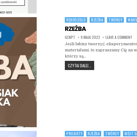
RĘKODZIEŁO
RZEŹBA
TWÓRCY
WARS
Posted in
RZEŹBA
AUTHOR:
PUBLISHED DATE:
ON
GCKPT
9 MAJA 2023
LEAVE A COMMENT
Jeśli lubisz tworzyć, eksperymento
materiałami, to zapraszamy Cię na w
którzy są…
RZEŹBA
CZYTAJ DALEJ...
PROJEKTY
RZEŹBA
TWÓRCY
WÓJT G
Posted in