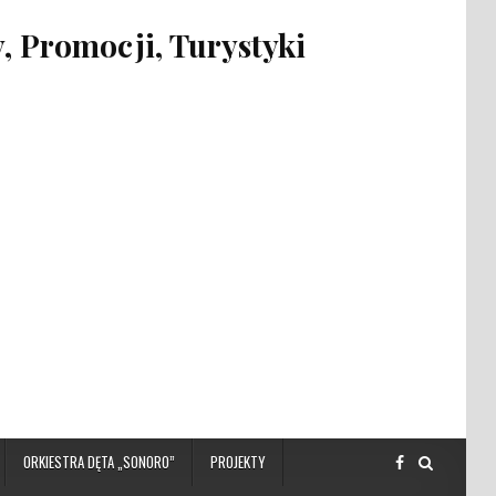
 Promocji, Turystyki
ORKIESTRA DĘTA „SONORO”
PROJEKTY