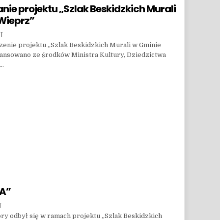
ie projektu „Szlak Beskidzkich Murali
Wieprz”
ON ANNA FICOŃ – PODSUMOWANIE PROJEKTU „SZLAK BESKIDZKICH MURALI W GMINIE RAD
NT
zenie projektu „Szlak Beskidzkich Murali w Gminie
ansowano ze środków Ministra Kultury, Dziedzictwa
h…
 PROJEKTU „SZLAK BESKIDZKICH MURALI W GMINIE RADZIECHOWY-WIEPRZ”
KA”
ON POKAZ I WARSZTATY „MASKA”
T
tóry odbył się w ramach projektu „Szlak Beskidzkich