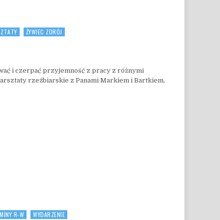
ZTATY
ŻYWIEC ZDRÓJ
 RZEŹBA
wać i czerpać przyjemność z pracy z różnymi
arsztaty rzeźbiarskie z Panami Markiem i Bartkiem,
MINY R-W
WYDARZENIE