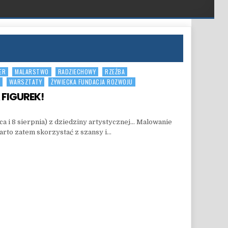
ER
MALARSTWO
RADZIECHOWY
RZEŹBA
WARSZTATY
ŻYWIECKA FUNDACJA ROZWOJU
 FIGUREK!
N SZKOLENIE Z MALOWANIA FIGUREK!
ca i 8 sierpnia) z dziedziny artystycznej… Malowanie
warto zatem skorzystać z szansy i…
REK!