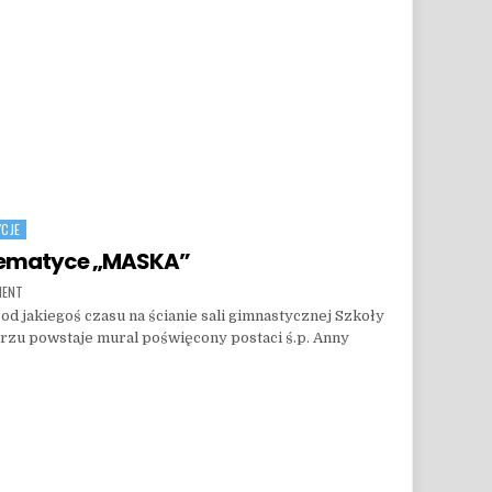
CJE
 tematyce „MASKA”
ON POKAZ ORAZ WARSZTATY O TEMATYCE „MASKA”
MENT
od jakiegoś czasu na ścianie sali gimnastycznej Szkoły
rzu powstaje mural poświęcony postaci ś.p. Anny
EMATYCE „MASKA”