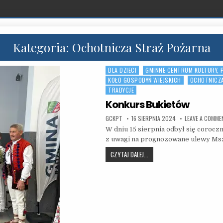
Kategoria:
Ochotnicza Straż Pożarna
DLA DZIECI
GMINNE CENTRUM KULTURY, 
Posted in
KOŁO GOSPODYŃ WIEJSKICH
OCHOTNICZ
TRADYCJE
Konkurs Bukietów
AUTHOR:
PUBLISHED DATE:
GCKPT
16 SIERPNIA 2024
LEAVE A COMME
W dniu 15 sierpnia odbył się corocz
z uwagi na prognozowane ulewy Msz
KONKURS BUKIETÓW
CZYTAJ DALEJ...