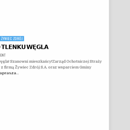
ŻYWIEC ZDRÓJ
𝗢 𝗧𝗟𝗘𝗡𝗞𝗨 𝗪𝗘̨𝗚𝗟𝗔
ON 𝗜𝗜 𝗘𝗗𝗬𝗖𝗝𝗔 – 𝗖𝗢 𝗪𝗜𝗘𝗦𝗭 𝗢 𝗧𝗟𝗘𝗡𝗞𝗨 𝗪𝗘̨𝗚𝗟𝗔
MENT
gla! Szanowni mieszkańcy!Zarząd Ochotniczej Straży
z firmą Żywiec Zdrój S.A. oraz wsparciem Gminy
𝗽𝗿𝗮𝘀𝘇𝗮…
𝗭 𝗢 𝗧𝗟𝗘𝗡𝗞𝗨 𝗪𝗘̨𝗚𝗟𝗔