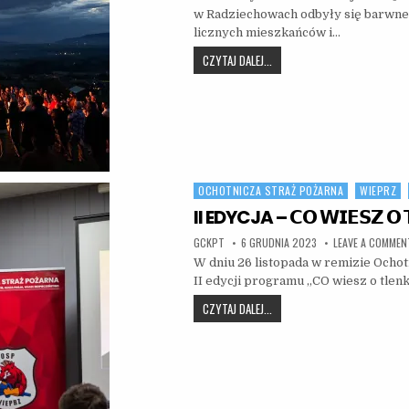
w Radziechowach odbyły się barwne 
licznych mieszkańców i…
ZESŁANIE DUCHA ŚWIĘTEGO – 
CZYTAJ DALEJ...
OCHOTNICZA STRAŻ POŻARNA
WIEPRZ
Posted in
II EDYCJA – 𝗖𝗢 𝗪𝗜𝗘𝗦𝗭 𝗢 𝗧
AUTHOR:
PUBLISHED DATE:
GCKPT
6 GRUDNIA 2023
LEAVE A COMMEN
W dniu 26 listopada w remizie Ochot
II edycji programu „CO wiesz o tle
II EDYCJA – 𝗖𝗢 𝗪𝗜𝗘𝗦𝗭 𝗢 
CZYTAJ DALEJ...