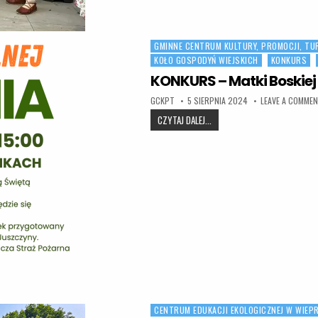
GMINNE CENTRUM KULTURY, PROMOCJI, TU
Posted in
KOŁO GOSPODYŃ WIEJSKICH
KONKURS
KONKURS – Matki Boskiej Z
AUTHOR:
PUBLISHED DATE:
GCKPT
5 SIERPNIA 2024
LEAVE A COMME
KONKURS – MATKI BOSKIEJ ZIE
CZYTAJ DALEJ...
CENTRUM EDUKACJI EKOLOGICZNEJ W WIEP
Posted in