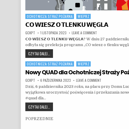
OCHOTNICZA STRAŻ POŻARNA
WIEPRZ
Posted in
𝗖𝗢 𝗪𝗜𝗘𝗦𝗭 𝗢 𝗧𝗟𝗘𝗡𝗞𝗨 𝗪𝗘̨𝗚𝗟𝗔
AUTHOR:
PUBLISHED DATE:
ON 𝗖𝗢 𝗪𝗜𝗘𝗦𝗭 𝗢 𝗧
GCKPT
1 LISTOPADA 2023
LEAVE A COMMENT
𝗖𝗢 𝗪𝗜𝗘𝗦𝗭 𝗢 𝗧𝗟𝗘𝗡𝗞𝗨 𝗪𝗘̨𝗚𝗟𝗔? W dniu 27 paźd
odbyła się prelekcja programu „CO wiesz o tlenku wę
𝗖𝗢 𝗪𝗜𝗘𝗦𝗭 𝗢 𝗧𝗟𝗘𝗡𝗞𝗨 𝗪𝗘̨𝗚𝗟𝗔
CZYTAJ DALEJ...
OCHOTNICZA STRAŻ POŻARNA
WIEPRZ
Posted in
Nowy QUAD dla Ochotniczej Straży Po
AUTHOR:
PUBLISHED DATE:
ON NOWY QUAD DLA
GCKPT
6 PAŹDZIERNIKA 2023
LEAVE A COMMENT
Dziś, 6 października 2023 roku, na placu przy Domu L
wyjątkowa uroczystość poświęcenia i przekazania now
#quad dla…
NOWY QUAD DLA OCHOTNICZEJ STRAŻY POŻARNEJ W W
CZYTAJ DALEJ...
Nawigacja po wpisach