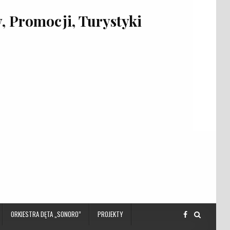
 Promocji, Turystyki
ORKIESTRA DĘTA „SONORO”
PROJEKTY