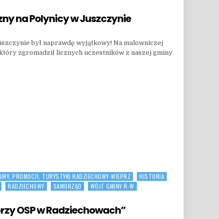
zny na Polynicy w Juszczynie
 WSPANIAŁY RAJD EKOLOGICZNY NA POLYNICY W JUSZCZYNIE
Juszczynie był naprawdę wyjątkowy! Na malowniczej
, który zgromadził licznych uczestników z naszej gminy
Y NA POLYNICY W JUSZCZYNIE
URY, PROMOCJI, TURYSTYKI RADZIECHOWY-WIEPRZ
HISTORIA
RADZIECHOWY
SAMORZĄD
WÓJT GMINY R-W
 przy OSP w Radziechowach”