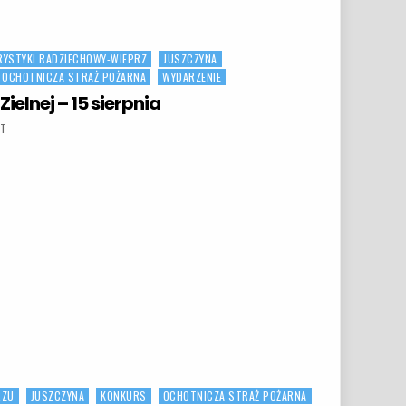
RYSTYKI RADZIECHOWY-WIEPRZ
JUSZCZYNA
OCHOTNICZA STRAŻ POŻARNA
WYDARZENIE
ielnej – 15 sierpnia
ON KONKURS – MATKI BOSKIEJ ZIELNEJ – 15 SIERPNIA
NT
LNEJ – 15 SIERPNIA
RZU
JUSZCZYNA
KONKURS
OCHOTNICZA STRAŻ POŻARNA