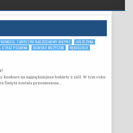
PROMOCJI, TURYSTYKI RADZIECHOWY-WIEPRZ
JUSZCZYNA
A STRAŻ POŻARNA
OGNISKO MUZYCZNE
RĘKODZIEŁO
ON KONKURS BUKIETÓW
NT
ny konkurs na najpiękniejsze bukiety z ziół. W tym roku
a Święta została przeniesiona…