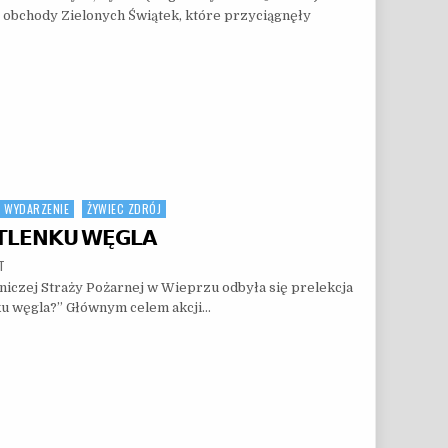
obchody Zielonych Świątek, które przyciągnęły
ZIELONE ŚWIĄTKI 2024
WYDARZENIE
ŻYWIEC ZDRÓJ
𝗟𝗘𝗡𝗞𝗨 𝗪𝗘̨𝗚𝗟𝗔
ON II EDYCJA – 𝗖𝗢 𝗪𝗜𝗘𝗦𝗭 𝗢 𝗧𝗟𝗘𝗡𝗞𝗨 𝗪𝗘̨𝗚𝗟𝗔
T
niczej Straży Pożarnej w Wieprzu odbyła się prelekcja
nku węgla?” Głównym celem akcji…
𝗧𝗟𝗘𝗡𝗞𝗨 𝗪𝗘̨𝗚𝗟𝗔