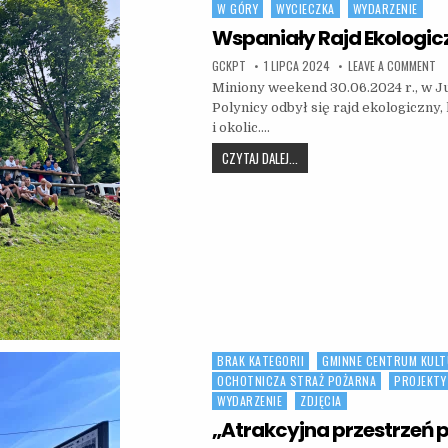
W GÓRY
WYCIECZKA
WYDARZENIE
Wspaniały Rajd Ekologic
AUTHOR:
PUBLISHED DATE:
ON
GCKPT
1 LIPCA 2024
LEAVE A COMMENT
Miniony weekend 30.06.2024 r., w 
Polynicy odbył się rajd ekologiczny
i okolic….
WSPANIAŁY RAJD EKOLOGICZN
CZYTAJ DALEJ...
BRAK KATEGORII
GMINNE CENTRUM KULT
Posted in
OCHOTNICZA STRAŻ POŻARNA
PROJEKTY
WYDARZENIE
ZDJĘCIA
„Atrakcyjna przestrzeń