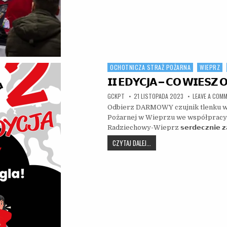
OCHOTNICZA STRAŻ POŻARNA
WIEPRZ
Posted in
𝗜𝗜 𝗘𝗗𝗬𝗖𝗝𝗔 – 𝗖𝗢 𝗪𝗜𝗘𝗦𝗭 
AUTHOR:
PUBLISHED DATE:
GCKPT
21 LISTOPADA 2023
LEAVE A COM
Odbierz DARMOWY czujnik tlenku wę
Pożarnej w Wieprzu we współpracy 
Radziechowy-Wieprz 𝘀𝗲𝗿𝗱𝗲𝗰𝘇𝗻𝗶𝗲 𝘇𝗮
𝗜𝗜 𝗘𝗗𝗬𝗖𝗝𝗔 – 𝗖𝗢 𝗪𝗜𝗘𝗦
CZYTAJ DALEJ...