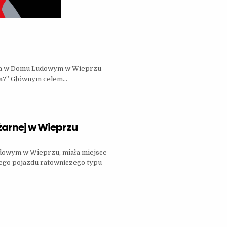
𝗘𝗡𝗞𝗨 𝗪𝗘̨𝗚𝗟𝗔
ziernika w Domu Ludowym w Wieprzu
gla?” Głównym celem…
żarnej w Wieprzu
 OCHOTNICZEJ STRAŻY POŻARNEJ W WIEPRZU
udowym w Wieprzu, miała miejsce
ego pojazdu ratowniczego typu
IEPRZU