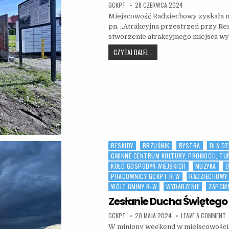
AUTHOR:
PUBLISHED DATE:
GCKPT
28 CZERWCA 2024
Miejscowość Radziechowy zyskała no
pn. „Atrakcyjna przestrzeń przy Re
stworzenie atrakcyjnego miejsca 
„ATRAKCYJNA PRZESTRZEŃ P
CZYTAJ DALEJ...
BESKIDY
BRZUŚNIK
BYSTRA
DLA DZ
Posted in
GMINNE CENTRUM KULTURY, PROMOCJI, TU
KOŁO GOSPODYŃ WIEJSKICH
MUZYKA
O
PRACOWNICY GCKPT R-W
RADZIECHOWY
WÓJT GMINY R-W
WYDARZENIE
ZAPOMN
Zesłanie Ducha Świętego 
AUTHOR:
PUBLISHED DATE:
O
GCKPT
20 MAJA 2024
LEAVE A COMMENT
W miniony weekend w miejscowościac