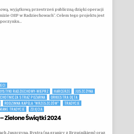
wą, wyjątkową przestrzeń publiczną dzięki operacji
mizie OSP w Radziechowach”. Celem tego projektu jest
wypoczynku…
RZY OSP W RADZIECHOWACH”
IECI
RYSTYKI RADZIECHOWY-WIEPRZ
HARCERZE
JUSZCZYNA
CHOTNICZA STRAŻ POŻARNA
ORKIESTRA DĘTA
RODZINNA KAPELA "WRZESZCZÓW"
TRADYCJE
IANE TRADYCJE
ZDJĘCIA
– Zielone Świątki 2024
N ZESŁANIE DUCHA ŚWIĘTEGO – ZIELONE ŚWIĄTKI 2024
h Juszczyna, Bystra (na granicy z Brzuśnikiem) oraz