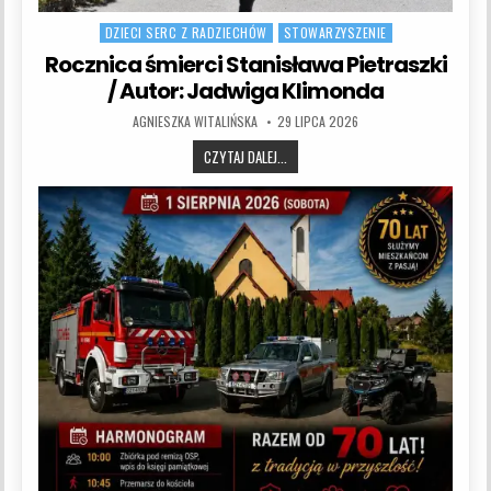
DZIECI SERC Z RADZIECHÓW
STOWARZYSZENIE
Rocznica śmierci Stanisława Pietraszki
/ Autor: Jadwiga Klimonda
AUTHOR:
PUBLISHED DATE:
AGNIESZKA WITALIŃSKA
29 LIPCA 2026
ROCZNICA ŚMIERCI STANISŁAWA PIET
CZYTAJ DALEJ...