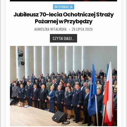
INFORMACJA
Jubileusz 70-lecia Ochotniczej Straży
Pożarnej w Przybędzy
AUTHOR:
PUBLISHED DATE:
AGNIESZKA WITALIŃSKA
28 LIPCA 2026
JUBILEUSZ 70-LECIA OCHOTNICZEJ S
CZYTAJ DALEJ...