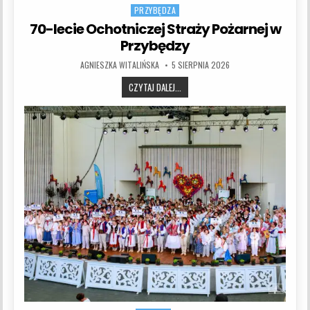
PRZYBĘDZA
70-lecie Ochotniczej Straży Pożarnej w
Przybędzy
AUTHOR:
PUBLISHED DATE:
AGNIESZKA WITALIŃSKA
5 SIERPNIA 2026
70-LECIE OCHOTNICZEJ STRAŻY POŻ
CZYTAJ DALEJ...