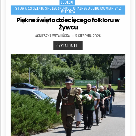
JODEŁKI
STOWARZYSZENIA SPOŁECZNO-KULTURALNEGO „GROJCOWIANIE” Z
WIEPRZA
Piękne święto dziecięcego folkloru w
Żywcu
AUTHOR:
PUBLISHED DATE:
AGNIESZKA WITALIŃSKA
5 SIERPNIA 2026
PIĘKNE ŚWIĘTO DZIECIĘCEGO FOLKLO
CZYTAJ DALEJ...