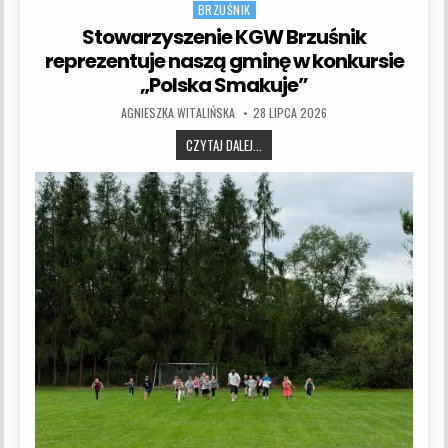
BRZUŚNIK
Stowarzyszenie KGW Brzuśnik
reprezentuje naszą gminę w konkursie
„Polska Smakuje”
AUTHOR:
PUBLISHED DATE:
AGNIESZKA WITALIŃSKA
28 LIPCA 2026
STOWARZYSZENIE KGW BRZUŚNIK REP
CZYTAJ DALEJ...