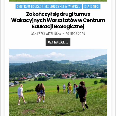
CENTRUM EDUKACJI EKOLOGICZNEJ W WIEPRZU
DLA DZIECI
Zakończył się drugi turnus
Wakacyjnych Warsztatów w Centrum
Edukacji Ekologicznej
AUTHOR:
PUBLISHED DATE:
AGNIESZKA WITALIŃSKA
20 LIPCA 2026
ZAKOŃCZYŁ SIĘ DRUGI TURNUS WAK
CZYTAJ DALEJ...