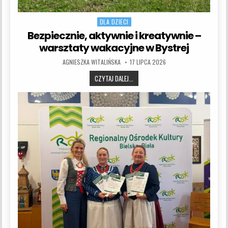
DLA DZIECI
Bezpiecznie, aktywnie i kreatywnie –
warsztaty wakacyjne w Bystrej
AUTHOR:
PUBLISHED DATE:
AGNIESZKA WITALIŃSKA
17 LIPCA 2026
BEZPIECZNIE, AKTYWNIE I KREATYWN
CZYTAJ DALEJ...