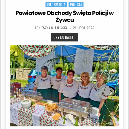
INFORMACJA
POLICJA
Powiatowe Obchody Święta Policji w
Żywcu
AUTHOR:
PUBLISHED DATE:
AGNIESZKA WITALIŃSKA
28 LIPCA 2026
POWIATOWE OBCHODY ŚWIĘTA POLICJ
CZYTAJ DALEJ...