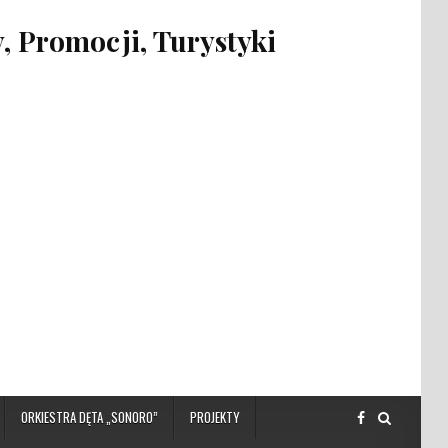
 Promocji, Turystyki
ORKIESTRA DĘTA „SONORO”
PROJEKTY