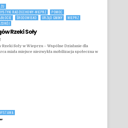
RZU
RYSTYKI RADZIECHOWY-WIEPRZ
POMOC
ABŁOCIE
ŚRODOWISKO
URZĄD GMINY
WIEPRZ
 ZDRÓJ
gów Rzeki Soły
ON ZA NAMI SPRZĄTANIE BRZEGÓW RZEKI SOŁY
T
 Rzeki Soły w Wieprzu – Wspólne Działanie dla
rca miała miejsce niezwykła mobilizacja społeczna w
W RZEKI SOŁY
WYSTAWA
”