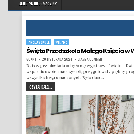
BIULETYN INFORMACYJNY
PRZEDSZKOLE
WIEPRZ
Posted in
Święto Przedszkola Małego Księcia w 
AUTHOR:
PUBLISHED DATE:
ON ŚWIĘTO PRZEDSZ
GCKPT
20 LISTOPADA 2024
LEAVE A COMMENT
Dziś w przedszkolu odbyło się wyjątkowe święto – Dzi
wsparciu swoich nauczycieli, przygotowały piękny pro
wszystkich zgromadzonych. Było dużo…
ŚWIĘTO PRZEDSZKOLA MAŁEGO KSIĘCIA W WIEPRZU!
CZYTAJ DALEJ...