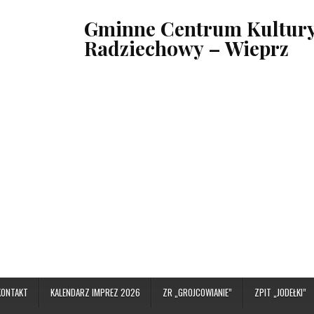
Gminne Centrum Kultury,
Radziechowy – Wieprz
KONTAKT
KALENDARZ IMPREZ 2026
ZR „GROJCOWIANIE”
ZPIT „JODEŁKI”