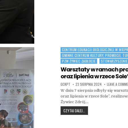
CENTRUM EDUKACJI EKOLOGICZNEJ W WIEP
Posted in
GMINNE CENTRUM KULTURY, PROMOCJI, TU
PZW ŻYWIEC ZABŁOCIE
STOWARZYSZENIE
Warsztaty w ramach pro
oraz lipienia w rzece Sole
AUTHOR:
PUBLISHED DATE:
GCKPT
23 SIERPNIA 2024
LEAVE A COMM
W dniu 7 sierpnia odbyły się warsz
oraz lipienia w rzece Sole”, realiz
Żywiec Zdrój,…
WARSZTATY W RAMACH PROJEK
CZYTAJ DALEJ...