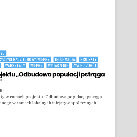
RZU
RYSTYKI RADZIECHOWY-WIEPRZ
INFORMACJA
PROJEKTY
WARSZTATY
WIEPRZ
WYDARZENIE
ŻYWIEC ZDRÓJ
jektu „Odbudowa populacji pstrąga
”
ON WARSZTATY W RAMACH PROJEKTU „ODBUDOWA POPULACJI PSTRĄGA ORAZ LIPIENIA W
ENT
taty w ramach projektu „Odbudowa populacji pstrąga
owanego w ramach lokalnych inicjatyw społecznych
TU „ODBUDOWA POPULACJI PSTRĄGA ORAZ LIPIENIA W RZECE SOLE”