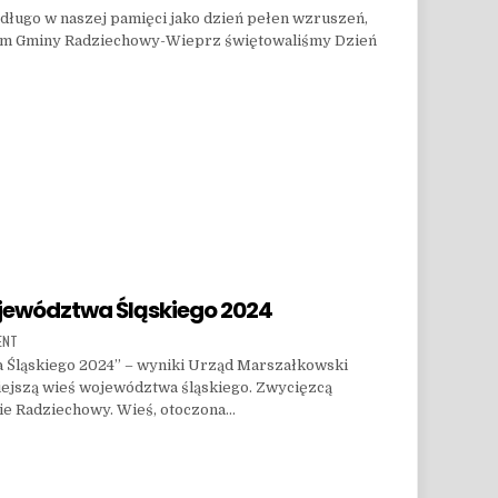
a długo w naszej pamięci jako dzień pełen wzruszeń,
dem Gminy Radziechowy-Wieprz świętowaliśmy Dzień
PORTU W GMINIE RADZIECHOWY-WIEPRZ
jewództwa Śląskiego 2024
ON WIEPRZ – PIĘKNA WIEŚ WOJEWÓDZTWA ŚLĄSKIEGO 2024
ENT
Śląskiego 2024” – wyniki Urząd Marszałkowski
niejszą wieś województwa śląskiego. Zwycięzcą
ie Radziechowy. Wieś, otoczona…
WÓDZTWA ŚLĄSKIEGO 2024