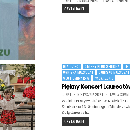
AUTHOR:
PUBLISHED DATE:
GCKPT
5 MARCA 2024
LEAVE A COMMENT
WERNISAŻ „OGRÓD KOBIET”
CZYTAJ DALEJ...
DLA DZIECI
GMINNY KLUB SENIORA
HEL
Posted in
OGNISKA MUZYCZNE
OGNISKO MUZYCZNE
WÓJT GMINY R-W
WYDARZENIE
Piękny Koncert Laureat
AUTHOR:
PUBLISHED DATE:
GCKPT
15 STYCZNIA 2024
LEAVE A COMM
W dniu 14 stycznia br., w Kościele 
Konkursu: 12. Gminnego i Międzysz
Kolędniczych…
PIĘKNY KONCERT LAUREATÓW
CZYTAJ DALEJ...