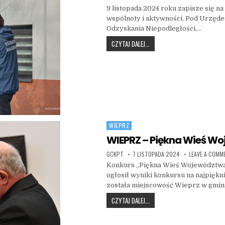
9 listopada 2024 roku zapisze się n
wspólnoty i aktywności. Pod Urzę
Odzyskania Niepodległości,…
ŚWIĘTO NIEPODLEGŁOŚCI I S
CZYTAJ DALEJ...
WIEPRZ
Posted in
WIEPRZ – Piękna Wieś Wo
AUTHOR:
PUBLISHED DATE:
GCKPT
7 LISTOPADA 2024
LEAVE A COMM
Konkurs „Piękna Wieś Województwa 
ogłosił wyniki konkursu na najpięk
została miejscowość Wieprz w gmin
WIEPRZ – PIĘKNA WIEŚ WOJE
CZYTAJ DALEJ...