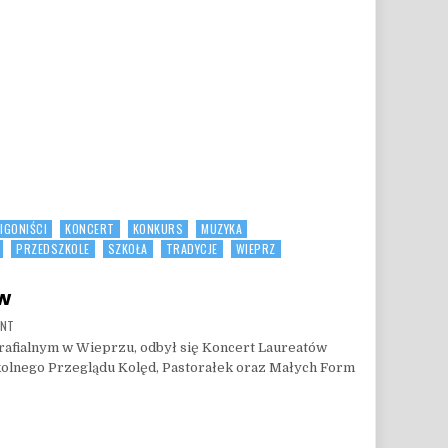
ON WERNISAŻ „OGRÓD KOBIET”
IGONIŚCI
KONCERT
KONKURS
MUZYKA
PRZEDSZKOLE
SZKOŁA
TRADYCJE
WIEPRZ
ów
ON PIĘKNY KONCERT LAUREATÓW
ENT
Parafialnym w Wieprzu, odbył się Koncert Laureatów
kolnego Przeglądu Kolęd, Pastorałek oraz Małych Form