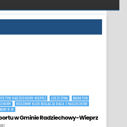
RYSTYKI RADZIECHOWY-WIEPRZ
JUSZCZYNA
MARATON
ECHOWY
RODZINNY KLUB BIEGACZA BACA Z RADZIECHÓW
MINY R-W
 Sportu w Gminie Radziechowy-Wieprz
ON ŚWIĘTO NIEPODLEGŁOŚCI I SPORTU W GMINIE RADZIECHOWY-WIEPRZ
MENT