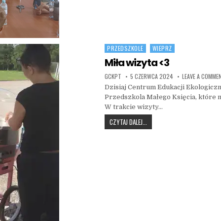
PRZEDSZKOLE
WIEPRZ
Posted in
Miła wizyta <3
AUTHOR:
PUBLISHED DATE:
GCKPT
5 CZERWCA 2024
LEAVE A COMME
Dzisiaj Centrum Edukacji Ekologic
Przedszkola Małego Księcia, które 
W trakcie wizyty…
MIŁA WIZYTA <3
CZYTAJ DALEJ...