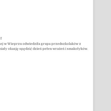
ON MIŁA WIZYTA <3
NT
znej w Wieprzu odwiedziła grupa przedszkolaków z
miały okazję spędzić dzień pełen wrażeń i smakołyków.