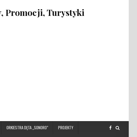
 Promocji, Turystyki
ORKIESTRA DĘTA „SONORO”
PROJEKTY