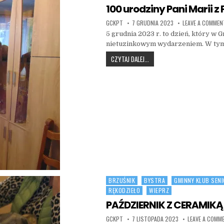
100 urodziny Pani Marii z
AUTHOR:
PUBLISHED DATE:
GCKPT
7 GRUDNIA 2023
LEAVE A COMMEN
5 grudnia 2023 r. to dzień, który w
nietuzinkowym wydarzeniem. W tym
100 URODZINY PANI MARII Z
CZYTAJ DALEJ...
BRZUŚNIK
BYSTRA
GMINNY KLUB SEN
Posted in
RĘKODZIEŁO
WIEPRZ
PAŹDZIERNIK Z CERAMIKĄ
AUTHOR:
PUBLISHED DATE:
GCKPT
7 LISTOPADA 2023
LEAVE A COMM