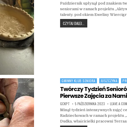
Październik upłynął pod znakiem tw
seniorami w ramach projektu „Aktyw
talenty. pod okiem Eweliny Wiercig
PAŹDZIERNIK Z CERAMIKĄ
CZYTAJ DALEJ...
GMINNY KLUB SENIORA
JUSZCZYNA
PR
Posted in
Twórczy Tydzień Senioró
Pierwsze Zajęcia za Nami
AUTHOR:
PUBLISHED DATE:
GCKPT
5 PAŹDZIERNIKA 2023
LEAVE A CO
Minął tydzień intensywnych zajęć c
Radziechowach w ramach projektu „
Dudka, właścicielki pracowni Terraa