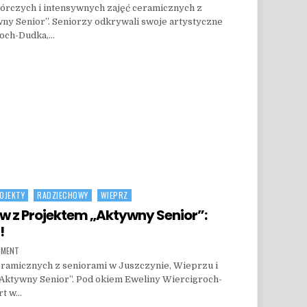
órczych i intensywnych zajęć ceramicznych z
ny Senior”. Seniorzy odkrywali swoje artystyczne
roch-Dudka,…
OJEKTY
RADZIECHOWY
WIEPRZ
w z Projektem „Aktywny Senior”:
!
ON TWÓRCZY TYDZIEŃ SENIORÓW Z PROJEKTEM „AKTYWNY SENIOR”: PIERWSZE ZAJĘCIA
MMENT
eramicznych z seniorami w Juszczynie, Wieprzu i
Aktywny Senior”. Pod okiem Eweliny Wiercigroch-
rt w…