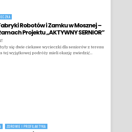
IECZKA
abryki Robotów i Zamku w Mosznej –
Ramach Projektu „AKTYWNY SERNIOR”
ON WYCIECZKA SENIORÓW DO FABRYKI ROBOTÓW I ZAMKU W MOSZNEJ – WYJĄTKOWA PRZ
NT
dbyły się dwie ciekawe wycieczki dla seniorów z terenu
 tej wyjątkowej podróży mieli okazję zwiedzić…
BRYKI ROBOTÓW I ZAMKU W MOSZNEJ – WYJĄTKOWA PRZYGODA W RAMACH PROJEKTU „AK
A
ZDROWIE I PROFILAKTYKA