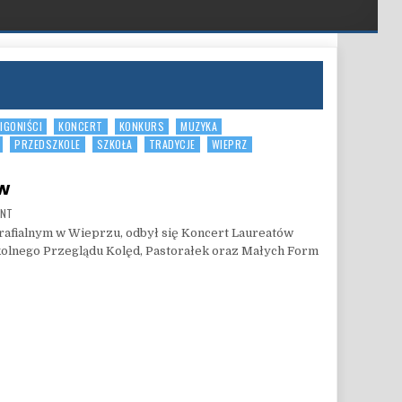
IGONIŚCI
KONCERT
KONKURS
MUZYKA
PRZEDSZKOLE
SZKOŁA
TRADYCJE
WIEPRZ
ów
ON PIĘKNY KONCERT LAUREATÓW
ENT
Parafialnym w Wieprzu, odbył się Koncert Laureatów
kolnego Przeglądu Kolęd, Pastorałek oraz Małych Form