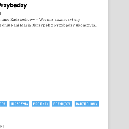
 Przybędzy
ON 100 URODZINY PANI MARII Z PRZYBĘDZY
T
 Gminie Radziechowy – Wieprz zaznaczył się
 dniu Pani Maria Skrzypek z Przybędzy ukończyła…
 PRZYBĘDZY
IORA
JUSZCZYNA
PROJEKTY
PRZYBĘDZA
RADZIECHOWY
ON PAŹDZIERNIK Z CERAMIKĄ
ENT