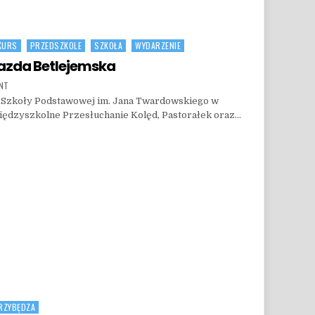
KURS
PRZEDSZKOLE
SZKOŁA
WYDARZENIE
azda Betlejemska
ON WYNIKI KONKURSU – GWIAZDA BETLEJEMSKA
ENT
h Szkoły Podstawowej im. Jana Twardowskiego w
Międzyszkolne Przesłuchanie Kolęd, Pastorałek oraz…
 BETLEJEMSKA
RZYBĘDZA