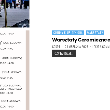
GMINNY KLUB SENIORA
WARSZTATY
Posted in
Warsztaty Ceramiczne c
AUTHOR:
PUBLISHED DATE:
GCKPT
28 WRZEŚNIA 2023
LEAVE A COMM
WARSZTATY CERAMICZNE CZA
CZYTAJ DALEJ...