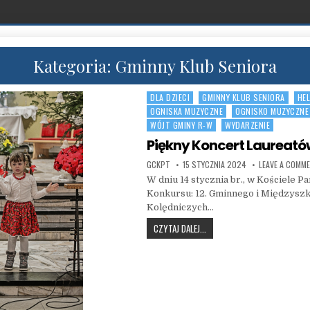
Kategoria:
Gminny Klub Seniora
DLA DZIECI
GMINNY KLUB SENIORA
HEL
Posted in
OGNISKA MUZYCZNE
OGNISKO MUZYCZNE
WÓJT GMINY R-W
WYDARZENIE
Piękny Koncert Laureat
AUTHOR:
PUBLISHED DATE:
GCKPT
15 STYCZNIA 2024
LEAVE A COMM
W dniu 14 stycznia br., w Kościele 
Konkursu: 12. Gminnego i Międzysz
Kolędniczych…
PIĘKNY KONCERT LAUREATÓW
CZYTAJ DALEJ...