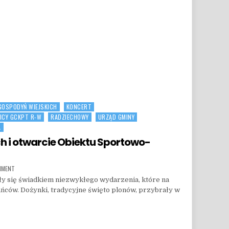
Z PROJEKTEM „AKTYWNY SENIOR”: PIERWSZE ZAJĘCIA ZA NAMI!
GOSPODYŃ WIEJSKICH
KONCERT
ICY GCKPT R-W
RADZIECHOWY
URZĄD GMINY
A
 i otwarcie Obiektu Sportowo-
ON DOŻYNKI W RADZIECHOWACH I OTWARCIE OBIEKTU SPORTOWO-REKREACYJNEGO
MMENT
y się świadkiem niezwykłego wydarzenia, które na
ńców. Dożynki, tradycyjne święto plonów, przybrały w
I OTWARCIE OBIEKTU SPORTOWO-REKREACYJNEGO