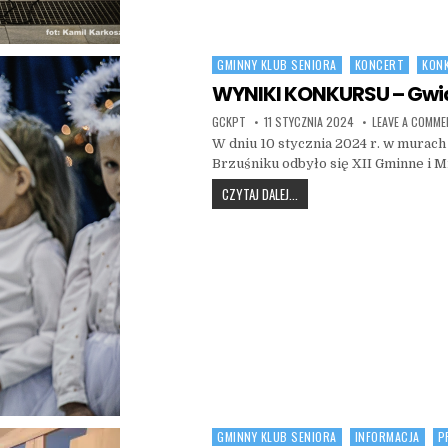
GMINNY KLUB SENIORA
KONCERT
KON
Posted in
WYNIKI KONKURSU – Gwi
AUTHOR:
PUBLISHED DATE:
GCKPT
11 STYCZNIA 2024
LEAVE A COMM
W dniu 10 stycznia 2024 r. w murac
Brzuśniku odbyło się XII Gminne i 
WYNIKI KONKURSU – GWIAZDA
CZYTAJ DALEJ...
GMINNY KLUB SENIORA
INFORMACJA
P
Posted in