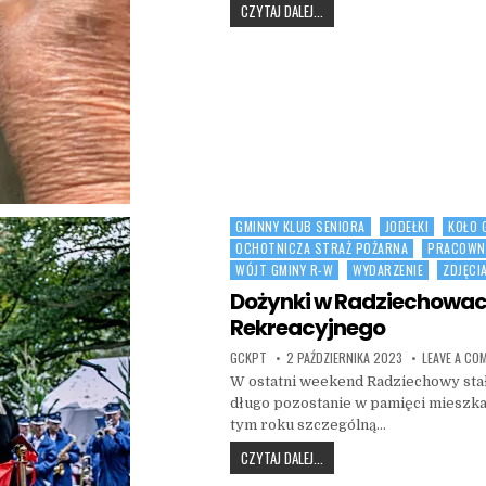
TWÓRCZY TYDZIEŃ SENIORÓW 
CZYTAJ DALEJ...
GMINNY KLUB SENIORA
JODEŁKI
KOŁO 
Posted in
OCHOTNICZA STRAŻ POŻARNA
PRACOWN
WÓJT GMINY R-W
WYDARZENIE
ZDJĘCI
Dożynki w Radziechowach
Rekreacyjnego
AUTHOR:
PUBLISHED DATE:
GCKPT
2 PAŹDZIERNIKA 2023
LEAVE A CO
W ostatni weekend Radziechowy stał
długo pozostanie w pamięci mieszka
tym roku szczególną…
DOŻYNKI W RADZIECHOWACH 
CZYTAJ DALEJ...