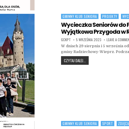
GMINNY KLUB SENIORA
PROJEKTY
WYC
Posted in
Wycieczka Seniorów do F
Wyjątkowa Przygoda w 
AUTHOR:
PUBLISHED DATE:
GCKPT
5 WRZEŚNIA 2023
LEAVE A COMME
W dniach 29 sierpnia i 5 września o
gminy Radziechowy-Wieprz. Podczas
WYCIECZKA SENIORÓW DO FA
CZYTAJ DALEJ...
GMINNY KLUB SENIORA
SPORT
ZDJĘCI
Posted in