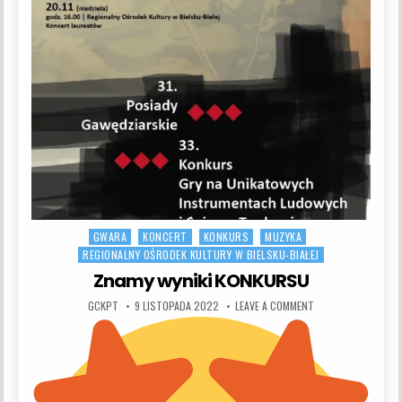
GWARA
KONCERT
KONKURS
MUZYKA
Posted in
REGIONALNY OŚRODEK KULTURY W BIELSKU-BIAŁEJ
Znamy wyniki KONKURSU
AUTHOR:
PUBLISHED DATE:
ON ZNAMY WYNIKI 
GCKPT
9 LISTOPADA 2022
LEAVE A COMMENT