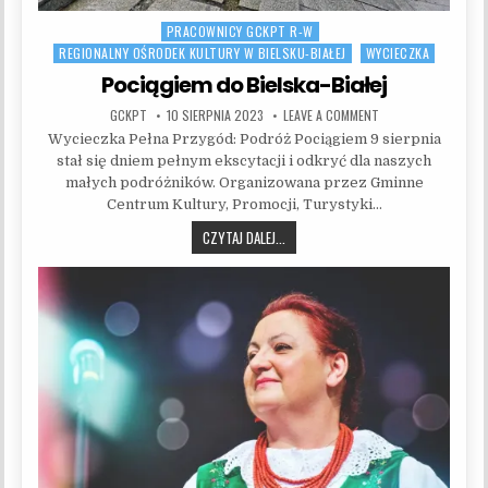
PRACOWNICY GCKPT R-W
Posted in
REGIONALNY OŚRODEK KULTURY W BIELSKU-BIAŁEJ
WYCIECZKA
Pociągiem do Bielska-Białej
AUTHOR:
PUBLISHED DATE:
ON POCIĄGIEM DO BI
GCKPT
10 SIERPNIA 2023
LEAVE A COMMENT
Wycieczka Pełna Przygód: Podróż Pociągiem 9 sierpnia
stał się dniem pełnym ekscytacji i odkryć dla naszych
małych podróżników. Organizowana przez Gminne
Centrum Kultury, Promocji, Turystyki…
POCIĄGIEM DO BIELSKA-BIAŁEJ
CZYTAJ DALEJ...