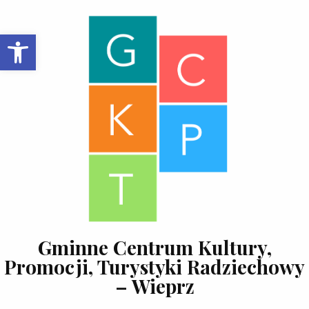
Skip to content
Open toolbar
Gminne Centrum Kultury,
Promocji, Turystyki Radziechowy
– Wieprz