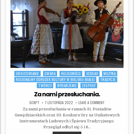
GROJCOWIANIE
GWARA
HELIGONIŚCI
JODEŁKI
MUZYKA
Posted in
REGIONALNY OŚRODEK KULTURY W BIELSKU-BIAŁEJ
TRADYCJE
TWÓRCY
WYDARZENIE
ZESPOŁY
Za nami przesłuchania.
AUTHOR:
PUBLISHED DATE:
ON ZA NAMI PRZESŁ
GCKPT
7 LISTOPADA 2022
LEAVE A COMMENT
Za nami przesłuchania w ramach 31. Posiadów
Gawędziarskich oraz 33. Konkuru Gry na Unikatowych
Instrumentach Ludowych i Śpiewu Tradycyjnego.
Przegląd odbył się 5 i 6…