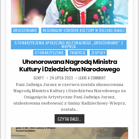
GROJCOWIANIE
REGIONALNY OŚRODEK KULTURY W BIELSKU-BIAŁEJ
Posted in
STOWARZYSZENIA SPOŁECZNO-KULTURALNEGO „GROJCOWIANIE” Z
WIEPRZA
STOWARZYSZENIE
TRADYCJE
ZESPOŁY
Uhonorowana Nagrodą Ministra
Kultury i Dziedzictwa Narodowego
AUTHOR:
PUBLISHED DATE:
ON UHONOROWANA NA
GCKPT
24 LIPCA 2023
LEAVE A COMMENT
Pani Jadwiga Jurasz w czerwcu została uhonorowana
Nagrodą Ministra Kultury i Dziedzictwa Narodowego za
Osiągnięcia Artystyczne Pani Jadwiga Jurasz,
utalentowana osobowość z Gminy Radziechowy-Wieprz,
została…
UHONOROWANA NAGRODĄ MINISTRA K
CZYTAJ DALEJ...