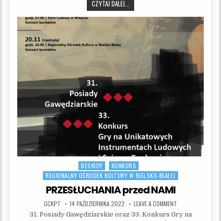
ZA NAMI PRZESŁUCHANIA.
CZYTAJ DALEJ...
BESKIDY
KONKURS
Posted in
REGIONALNY OŚRODEK KULTURY W BIELSKU-BIAŁEJ
PRZESŁUCHANIA przed NAMI
AUTHOR:
PUBLISHED DATE:
ON PRZESŁUCHANI
GCKPT
14 PAŹDZIERNIKA 2022
LEAVE A COMMENT
31. Posiady Gawędziarskie oraz 33. Konkurs Gry na