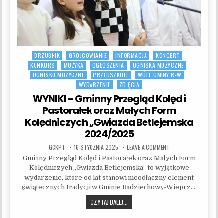
BRZUŚNIK
GROJCOWIANIE
INFORMACJA
KONCERT
Posted in
KONKURS
MUZYKA
OGŁOSZENIA
OGNISKA MUZYCZNE
OGNISKO MUZYCZNE
PRZEDSZKOLE
WÓJT GMINY R-W
WYDARZENIE
ZDJĘCIA
WYNIKI – Gminny Przegląd Kolęd i
Pastorałek oraz Małych Form
Kolędniczych „Gwiazda Betlejemska
2024/2025
AUTHOR:
PUBLISHED DATE:
ON WYNIKI – GMINN
GCKPT
16 STYCZNIA 2025
LEAVE A COMMENT
Gminny Przegląd Kolęd i Pastorałek oraz Małych Form
Kolędniczych „Gwiazda Betlejemska” to wyjątkowe
wydarzenie, które od lat stanowi nieodłączny element
świątecznych tradycji w Gminie Radziechowy-Wieprz….
WYNIKI – GMINNY PRZEGLĄD KOLĘD 
CZYTAJ DALEJ...