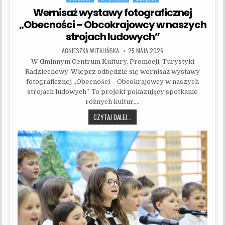
Wernisaż wystawy fotograficznej
„Obecności – Obcokrajowcy w naszych
strojach ludowych”
AUTHOR:
PUBLISHED DATE:
AGNIESZKA WITALIŃSKA
25 MAJA 2026
W Gminnym Centrum Kultury, Promocji, Turystyki
Radziechowy-Wieprz odbędzie się wernisaż wystawy
fotograficznej „Obecności – Obcokrajowcy w naszych
strojach ludowych”. To projekt pokazujący spotkanie
różnych kultur,…
WERNISAŻ WYSTAWY FOTOGRAFICZNE
CZYTAJ DALEJ...