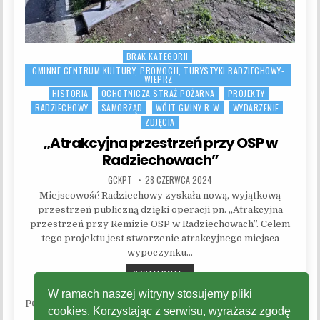
BRAK KATEGORII
Posted in
GMINNE CENTRUM KULTURY, PROMOCJI, TURYSTYKI RADZIECHOWY-
WIEPRZ
HISTORIA
OCHOTNICZA STRAŻ POŻARNA
PROJEKTY
RADZIECHOWY
SAMORZĄD
WÓJT GMINY R-W
WYDARZENIE
ZDJĘCIA
„Atrakcyjna przestrzeń przy OSP w
Radziechowach”
AUTHOR:
PUBLISHED DATE:
GCKPT
28 CZERWCA 2024
Miejscowość Radziechowy zyskała nową, wyjątkową
przestrzeń publiczną dzięki operacji pn. „Atrakcyjna
przestrzeń przy Remizie OSP w Radziechowach”. Celem
tego projektu jest stworzenie atrakcyjnego miejsca
wypoczynku…
„ATRAKCYJNA PRZESTRZEŃ PRZY OS
CZYTAJ DALEJ...
W ramach naszej witryny stosujemy pliki
Nawigacja po wpisach
cookies. Korzystając z serwisu, wyrażasz zgodę