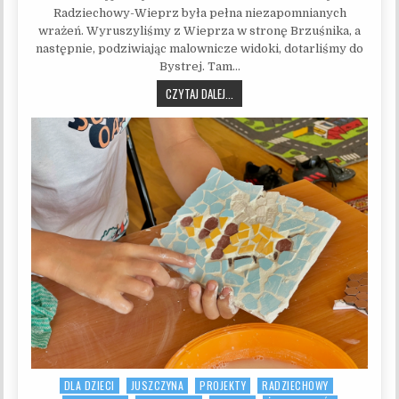
Radziechowy-Wieprz była pełna niezapomnianych
wrażeń. Wyruszyliśmy z Wieprza w stronę Brzuśnika, a
następnie, podziwiając malownicze widoki, dotarliśmy do
Bystrej. Tam…
WAKACYJNA WYCIECZKA BRZUŚNIK-B
CZYTAJ DALEJ...
DLA DZIECI
JUSZCZYNA
PROJEKTY
RADZIECHOWY
Posted in