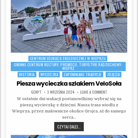
CENTRUM EDUKACJI EKOLOGICZNEJ W WIEPRZU
Posted in
GMINNE CENTRUM KULTURY, PROMOCJI, TURYSTYKI RADZIECHOWY-
WIEPRZ
HISTORIA
WYCIECZKA
ZAPOMNIANE TRADYCJE
ZDJĘCIA
Piesza wycieczka szlakiem VeloSoła
AUTHOR:
PUBLISHED DATE:
ON PIESZA WYCIECZK
GCKPT
3 WRZEŚNIA 2024
LEAVE A COMMENT
W ostatnie dni wakacji postanowiliśmy wybrać się na
pieszą wycieczkę z dziećmi. Nasza trasa wiodła z
Wieprza, przez malownicze okolice Grojca, aż do samego
serca…
PIESZA WYCIECZKA SZLAKIEM VELOSO
CZYTAJ DALEJ...