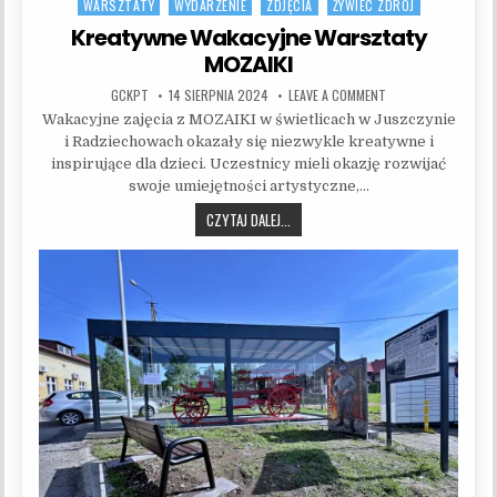
WARSZTATY
WYDARZENIE
ZDJĘCIA
ŻYWIEC ZDRÓJ
Kreatywne Wakacyjne Warsztaty
MOZAIKI
AUTHOR:
PUBLISHED DATE:
ON KREATYWNE WAKA
GCKPT
14 SIERPNIA 2024
LEAVE A COMMENT
Wakacyjne zajęcia z MOZAIKI w świetlicach w Juszczynie
i Radziechowach okazały się niezwykle kreatywne i
inspirujące dla dzieci. Uczestnicy mieli okazję rozwijać
swoje umiejętności artystyczne,…
KREATYWNE WAKACYJNE WARSZTATY 
CZYTAJ DALEJ...