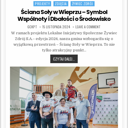
PROJEKTY
ZDJĘCIA
ŻYWIEC ZDRÓJ
Posted in
Ściana Soły w Wieprzu – Symbol
Wspólnoty i Dbałości o Środowisko
AUTHOR:
PUBLISHED DATE:
ON ŚCIANA SOŁY W
GCKPT
15 LISTOPADA 2024
LEAVE A COMMENT
W ramach projektu Lokalne Inicjatywy Społeczne Żywiec
Zdrój S.A.– edycja 2024, nasza gmina wzbogaciła się o
wyjątkową przestrzeń – Ścianę Soły w Wieprzu. To nie
tylko atrakcyjny punkt…
ŚCIANA SOŁY W WIEPRZU – SYMBOL 
CZYTAJ DALEJ...