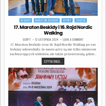
BESKIDY
MARATON BESKIDY
SPORT
ZDJĘCIA
Posted in
17. Maraton Beskidy i 16. Rajd Nordic
Walking
AUTHOR:
PUBLISHED DATE:
ON 17. MARATON BE
GCKPT
12 LISTOPADA 2024
LEAVE A COMMENT
17. Maraton Beskidy oraz 16. Rajd Nordic Walking po raz
kolejny udowodniły, że nasze góry są nie tylko miejscem
zachwycających widoków, ale także przestrzenią, gdzie…
17. MARATON BESKIDY I 16. RAJD NOR
CZYTAJ DALEJ...