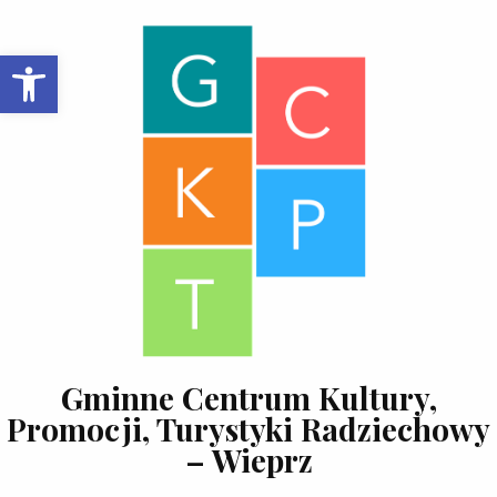
Skip to content
Open toolbar
Gminne Centrum Kultury,
Promocji, Turystyki Radziechowy
– Wieprz