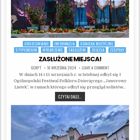
GROJCOWIANIE
INFORMACJA
OGNISKA MUZYCZNE
Posted in
STYPENDIUM
WYDARZENIE
ZASŁUŻENI
ZDJĘCIA
ZESPOŁY
ZASŁUŻONE MIEJSCA!
AUTHOR:
PUBLISHED DATE:
ON ZASŁUŻONE MIEJ
GCKPT
16 WRZEŚNIA 2024
LEAVE A COMMENT
W dniach 14 i 15 września b.r. w Istebnej odbył się I
Ogólnopolski Festiwal Folkloru Dziecięcego „Jaworowy
Listek”, w ramach którego odbył się przegląd solistów…
ZASŁUŻONE MIEJSCA!
CZYTAJ DALEJ...