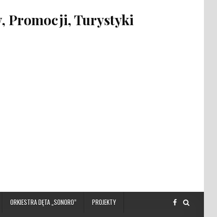
 Promocji, Turystyki
ORKIESTRA DĘTA „SONORO”
PROJEKTY