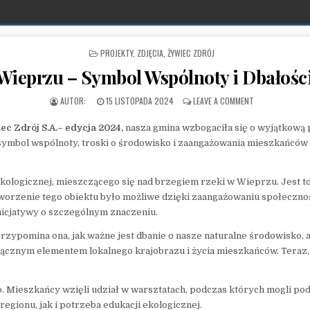
POSTED IN
PROJEKTY
,
ZDJĘCIA
,
ŻYWIEC ZDRÓJ
 Wieprzu – Symbol Wspólnoty i Dbałośc
PUBLISHED DATE:
ON ŚCIANA SOŁY
15 LISTOPADA 2024
LEAVE A COMMENT
ec Zdrój S.A.– edycja 2024,
nasza gmina wzbogaciła się o wyjątkową
symbol wspólnoty, troski o środowisko i zaangażowania mieszkańców 
ologicznej, mieszczącego się nad brzegiem rzeki w Wieprzu. Jest to 
rzenie tego obiektu było możliwe dzięki zaangażowaniu społecznośc
 inicjatywy o szczególnym znaczeniu.
zypomina ona, jak ważne jest dbanie o nasze naturalne środowisko, al
ącznym elementem lokalnego krajobrazu i życia mieszkańców. Teraz, dz
. Mieszkańcy wzięli udział w warsztatach, podczas których mogli podz
regionu, jak i potrzeba edukacji ekologicznej.