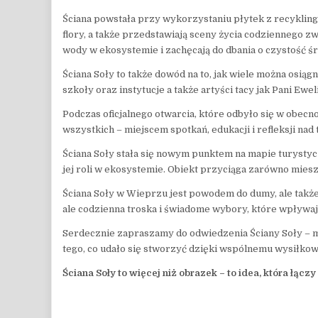
Ściana powstała przy wykorzystaniu płytek z recyklingu
flory, a także przedstawiają sceny życia codziennego zwi
wody w ekosystemie i zachęcają do dbania o czystość ś
Ściana Soły to także dowód na to, jak wiele można osi
szkoły oraz instytucje a także artyści tacy jak Pani E
Podczas oficjalnego otwarcia, które odbyło się w obecno
wszystkich – miejscem spotkań, edukacji i refleksji nad
Ściana Soły stała się nowym punktem na mapie turystycz
jej roli w ekosystemie. Obiekt przyciąga zarówno mieszka
Ściana Soły w Wieprzu jest powodem do dumy, ale także
ale codzienna troska i świadome wybory, które wpływaj
Serdecznie zapraszamy do odwiedzenia Ściany Soły – mie
tego, co udało się stworzyć dzięki wspólnemu wysiłkowi
Ściana Soły to więcej niż obrazek – to idea, która łączy