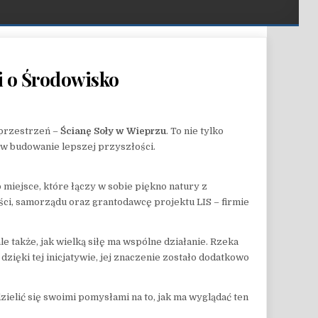
i o Środowisko
 W WIEPRZU – SYMBOL WSPÓLNOTY I DBAŁOŚCI O ŚRODOWISKO
 przestrzeń –
Ścianę Soły w Wieprzu
. To nie tylko
w budowanie lepszej przyszłości.
miejsce, które łączy w sobie piękno natury z
i, samorządu oraz grantodawcę projektu LIS – firmie
e także, jak wielką siłę ma wspólne działanie. Rzeka
ięki tej inicjatywie, jej znaczenie zostało dodatkowo
ielić się swoimi pomysłami na to, jak ma wyglądać ten