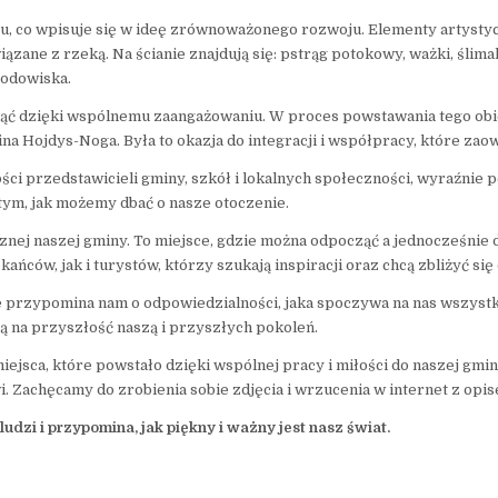
, co wpisuje się w ideę zrównoważonego rozwoju. Elementy artystyczn
ązane z rzeką. Na ścianie znajdują się: pstrąg potokowy, ważki, ślimak
rodowiska.
ągnąć dzięki wspólnemu zaangażowaniu. W proces powstawania tego obie
welina Hojdys-Noga. Była to okazja do integracji i współpracy, które
ści przedstawicieli gminy, szkół i lokalnych społeczności, wyraźnie p
 tym, jak możemy dbać o nasze otoczenie.
nej naszej gminy. To miejsce, gdzie można odpocząć a jednocześnie d
ńców, jak i turystów, którzy szukają inspiracji oraz chcą zbliżyć się
 przypomina nam o odpowiedzialności, jaka spoczywa na nas wszystki
ą na przyszłość naszą i przyszłych pokoleń.
jsca, które powstało dzięki wspólnej pracy i miłości do naszej gmin
. Zachęcamy do zrobienia sobie zdjęcia i wrzucenia w internet z opi
 ludzi i przypomina, jak piękny i ważny jest nasz świat.