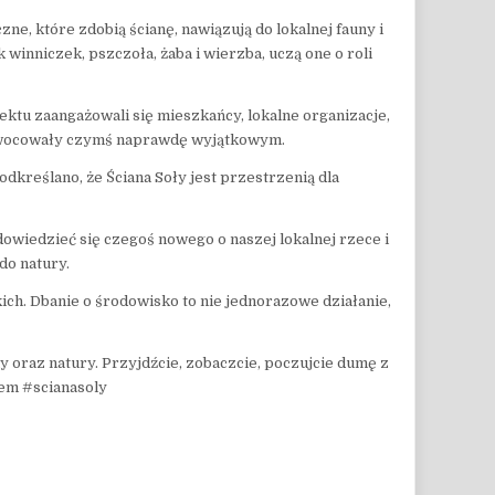
e, które zdobią ścianę, nawiązują do lokalnej fauny i
 winniczek, pszczoła, żaba i wierzba, uczą one o roli
ktu zaangażowali się mieszkańcy, lokalne organizacje,
 zaowocowały czymś naprawdę wyjątkowym.
odkreślano, że Ściana Soły jest przestrzenią dla
owiedzieć się czegoś nowego o naszej lokalnej rzece i
 do natury.
ch. Dbanie o środowisko to nie jednorazowe działanie,
y oraz natury. Przyjdźcie, zobaczcie, poczujcie dumę z
sem #scianasoly