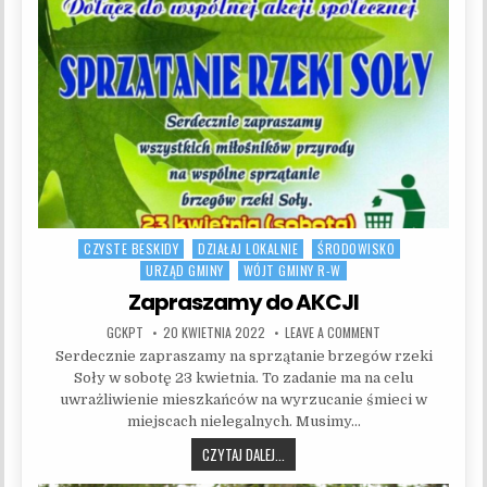
CZYSTE BESKIDY
DZIAŁAJ LOKALNIE
ŚRODOWISKO
Posted in
URZĄD GMINY
WÓJT GMINY R-W
Zapraszamy do AKCJI
AUTHOR:
PUBLISHED DATE:
ON ZAPRASZAMY DO 
GCKPT
20 KWIETNIA 2022
LEAVE A COMMENT
Serdecznie zapraszamy na sprzątanie brzegów rzeki
Soły w sobotę 23 kwietnia. To zadanie ma na celu
uwrażliwienie mieszkańców na wyrzucanie śmieci w
miejscach nielegalnych. Musimy…
ZAPRASZAMY DO AKCJI
CZYTAJ DALEJ...