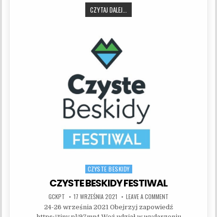
CZYSTOBESKIDOWY PLOGGING!
CZYTAJ DALEJ...
CZYSTE BESKIDY
Posted in
CZYSTE BESKIDY FESTIWAL
AUTHOR:
PUBLISHED DATE:
ON CZYSTE BESKIDY
GCKPT
17 WRZEŚNIA 2021
LEAVE A COMMENT
24-26 września 2021 Obejrzyj zapowiedź
https://tiny.pl/97mn4 Weź udział w wydarzeniu