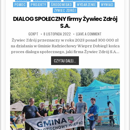
POMOC
PROJEKTY
ŚRODOWISKO
WYDARZENIE
WYWIAD
ŻYWIEC ZDRÓJ
DIALOG SPOŁECZNY firmy Żywiec Zdrój
S.A.
AUTHOR:
PUBLISHED DATE:
ON DIALOG SPOŁECZN
GCKPT
8 LISTOPADA 2022
LEAVE A COMMENT
Żywiec Zdrój przeznaczy w roku 2023 ponad 300 000 zł
na działania w Gminie Radziechowy Wieprz Dobiegł końca
proces dialogu społecznego, jaki firma Żywiec Zdrój S.A….
DIALOG SPOŁECZNY FIRMY ŻYWIEC ZD
CZYTAJ DALEJ...