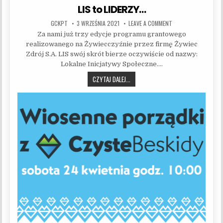
LIS to LIDERZY…
AUTHOR:
PUBLISHED DATE:
ON LIS TO LIDERZY…
GCKPT
3 WRZEŚNIA 2021
LEAVE A COMMENT
Za nami już trzy edycje programu grantowego
realizowanego na Żywiecczyźnie przez firmę Żywiec
Zdrój S.A. LIS swój skrót bierze oczywiście od nazwy:
Lokalne Inicjatywy Społeczne….
LIS TO LIDERZY…
CZYTAJ DALEJ...