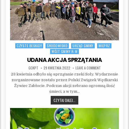
CZYSTE BESKIDY
ŚRODOWISKO
URZĄD GMINY
WIEPRZ
Posted in
WÓJT GMINY R-W
UDANA AKCJA SPRZĄTANIA
AUTHOR:
PUBLISHED DATE:
ON UDANA AKCJA S
GCKPT
29 KWIETNIA 2022
LEAVE A COMMENT
23 kwietnia odbyło się sprzątanie rzeki Soły. Wydarzenie
zorganizowane zostało przez Polski Związek Wędkarski
Żywiec Zabłocie. Podczas akcji zebrano ogromną ilość
śmieci, a w tym…
UDANA AKCJA SPRZĄTANIA
CZYTAJ DALEJ...