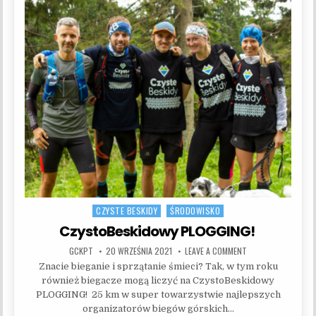
CZYSTE BESKIDY
ŚRODOWISKO
Posted in
CzystoBeskidowy PLOGGING!
AUTHOR:
PUBLISHED DATE:
ON CZYSTOBESKIDO
GCKPT
20 WRZEŚNIA 2021
LEAVE A COMMENT
Znacie bieganie i sprzątanie śmieci? Tak, w tym roku
również biegacze mogą liczyć na CzystoBeskidowy
PLOGGING! 25 km w super towarzystwie najlepszych
organizatorów biegów górskich…