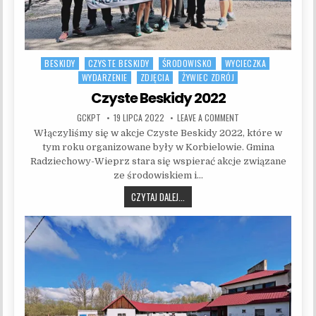
BESKIDY
CZYSTE BESKIDY
ŚRODOWISKO
WYCIECZKA
Posted in
WYDARZENIE
ZDJĘCIA
ŻYWIEC ZDRÓJ
Czyste Beskidy 2022
AUTHOR:
PUBLISHED DATE:
ON CZYSTE BESKIDY 
GCKPT
19 LIPCA 2022
LEAVE A COMMENT
Włączyliśmy się w akcje Czyste Beskidy 2022, które w
tym roku organizowane były w Korbielowie. Gmina
Radziechowy-Wieprz stara się wspierać akcje związane
ze środowiskiem i…
CZYSTE BESKIDY 2022
CZYTAJ DALEJ...