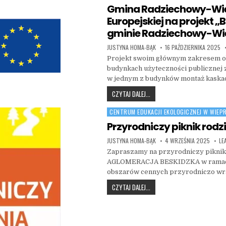
Gmina Radziechowy-Wiep
Europejskiej na projekt 
gminie Radziechowy-Wi
AUTHOR:
PUBLISHED DATE:
JUSTYNA HOMA-BĄK
16 PAŹDZIERNIKA 2025
Projekt swoim głównym zakresem obe
budynkach użyteczności publiczne
w jednym z budynków montaż kask
GMINA RADZIECHOWY-WIEPRZ 
CZYTAJ DALEJ...
CENTRUM EDUKACJI EKOLOGICZNEJ W WIEP
Posted in
Przyrodniczy piknik rodz
AUTHOR:
PUBLISHED DATE:
JUSTYNA HOMA-BĄK
4 WRZEŚNIA 2025
LE
Zapraszamy na przyrodniczy pikni
AGLOMERACJA BESKIDZKA w ramach 
obszarów cennych przyrodniczo wra
PRZYRODNICZY PIKNIK RODZ
CZYTAJ DALEJ...