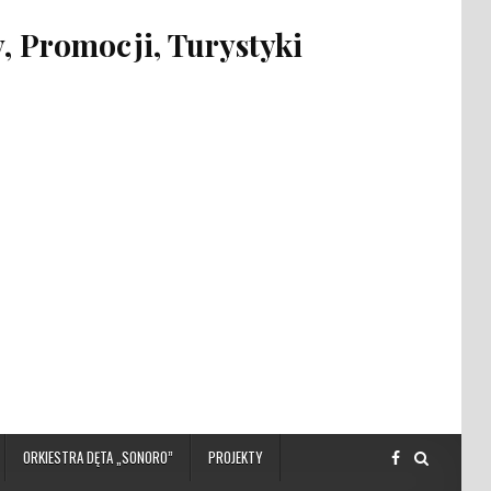
 Promocji, Turystyki
ORKIESTRA DĘTA „SONORO”
PROJEKTY