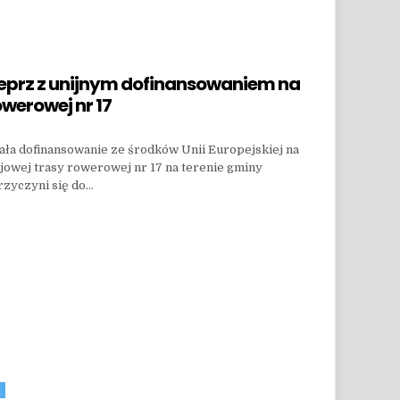
prz z unijnym dofinansowaniem na
werowej nr 17
a dofinansowanie ze środków Unii Europejskiej na
jowej trasy rowerowej nr 17 na terenie gminy
rzyczyni się do…
Z UNIJNYM DOFINANSOWANIEM NA BUDOWĘ KRAJOWEJ TRASY ROWEROWEJ NR 17
E