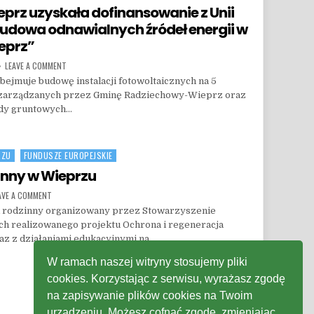
rz uzyskała dofinansowanie z Unii
„Budowa odnawialnych źródeł energii w
eprz”
ON GMINA RADZIECHOWY-WIEPRZ UZYSKAŁA DOFINANSOWANIE Z UNII EU
LEAVE A COMMENT
jmuje budowę instalacji fotowoltaicznych na 5
j zarządzanych przez Gminę Radziechowy-Wieprz oraz
ady gruntowych…
UZYSKAŁA DOFINANSOWANIE Z UNII EUROPEJSKIEJ NA PROJEKT „BUDOWA ODNAWIALNYCH Ź
RZU
FUNDUSZE EUROPEJSKIE
inny w Wieprzu
ON PRZYRODNICZY PIKNIK RODZINNY W WIEPRZU
AVE A COMMENT
k rodzinny organizowany przez Stowarzyszenie
realizowanego projektu Ochrona i regeneracja
z z działaniami edukacyjnymi na…
INNY W WIEPRZU
W ramach naszej witryny stosujemy pliki
cookies. Korzystając z serwisu, wyrażasz zgodę
na zapisywanie plików cookies na Twoim
urządzeniu. Możesz cofnąć zgodę, zmieniając