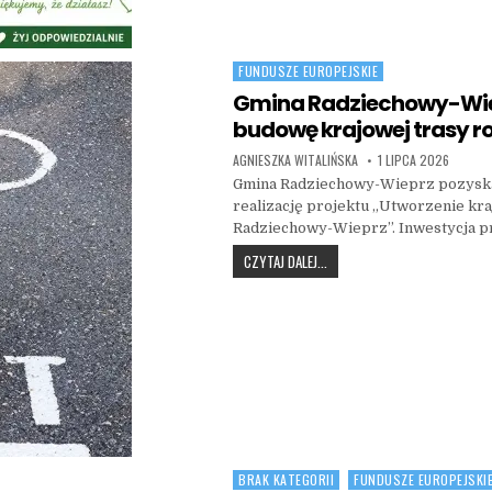
FUNDUSZE EUROPEJSKIE
Posted in
Gmina Radziechowy-Wie
budowę krajowej trasy ro
AUTHOR:
PUBLISHED DATE:
AGNIESZKA WITALIŃSKA
1 LIPCA 2026
Gmina Radziechowy-Wieprz pozyskał
realizację projektu „Utworzenie kra
Radziechowy-Wieprz”. Inwestycja p
GMINA RADZIECHOWY-WIEPRZ 
CZYTAJ DALEJ...
BRAK KATEGORII
FUNDUSZE EUROPEJSKI
Posted in