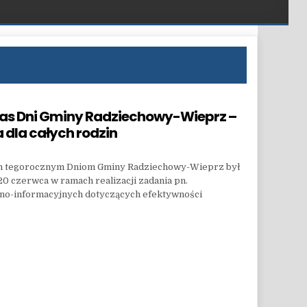
zas Dni Gminy Radziechowy-Wieprz –
 dla całych rodzin
h tegorocznym Dniom Gminy Radziechowy-Wieprz był
0 czerwca w ramach realizacji zadania pn.
no-informacyjnych dotyczących efektywności
S DNI GMINY RADZIECHOWY-WIEPRZ – EDUKACJA I DOBRA ZABAWA DLA CAŁYCH RODZIN