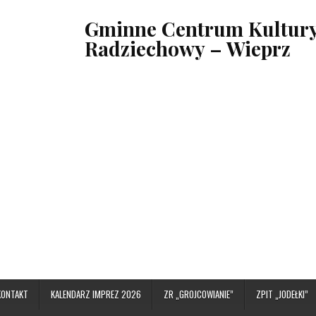
Gminne Centrum Kultury,
Radziechowy – Wieprz
KONTAKT
KALENDARZ IMPREZ 2026
ZR „GROJCOWIANIE”
ZPIT „JODEŁKI”