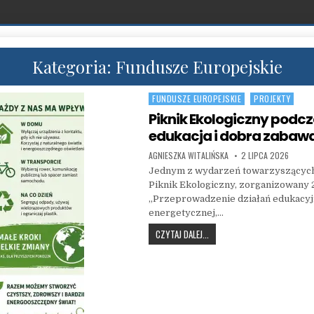
Kategoria:
Fundusze Europejskie
FUNDUSZE EUROPEJSKIE
PROJEKTY
Posted in
Piknik Ekologiczny podc
edukacja i dobra zabawa
AUTHOR:
PUBLISHED DATE:
AGNIESZKA WITALIŃSKA
2 LIPCA 2026
Jednym z wydarzeń towarzyszącyc
Piknik Ekologiczny, zorganizowany 2
„Przeprowadzenie działań edukacyj
energetycznej,…
PIKNIK EKOLOGICZNY PODCZA
CZYTAJ DALEJ...