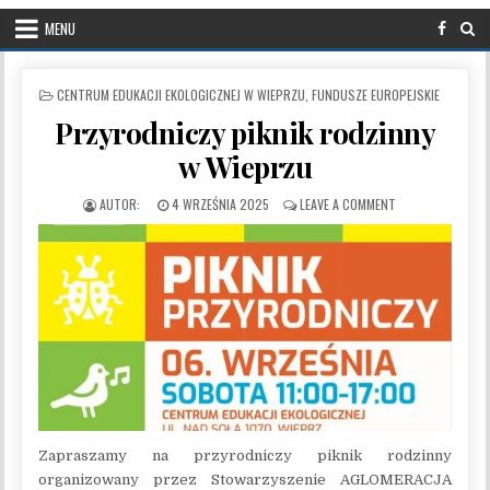
MENU
POSTED IN
CENTRUM EDUKACJI EKOLOGICZNEJ W WIEPRZU
,
FUNDUSZE EUROPEJSKIE
Przyrodniczy piknik rodzinny
w Wieprzu
PUBLISHED DATE:
ON PRZYRODNICZY
4 WRZEŚNIA 2025
LEAVE A COMMENT
Zapraszamy na przyrodniczy piknik rodzinny
organizowany przez Stowarzyszenie AGLOMERACJA