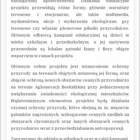
ekologicznej społeczeństwa. Działania edukacyjne
projektu przewidują różne formy, głównie warsztaty
terenowe i stacjonarne, ale także multimedia,
wydawnictwa, akcje i wydarzenia ekologiczne, gry
terenowe czy właśnie plenerowe pikniki przyrodnicze.
Głównym odbiorcą kampanii edukacyjnej są dzieci w
wieku szkolnym i przedszkolnym, a jej motywem
przewodnim są lokalne gatunki fauny i flory, objęte
wsparciem w ramach projektu.
Głównym celem projektu jest wzmocnienie ochrony
przyrody na terenach objętych ustawową jej formą oraz
objęcie ochroną nowych obszarów cennych przyrodniczo
na terenie Aglomeracji Beskidzkiej przy jednoczesnym
zwiększaniu świadomości ekologicznej mieszkańców.
Najistotniejszym elementem projektu będą działania
czynnej ochrony przyrody, które obejmą m. in. wsparcie
gatunków zagrożonych, wzbogacenie cennych siedlisk na
obszarach chronionych oraz innych obszarach cennych
przyrodniczo wraz z przeciwdziałaniem antropopresji.
Zapraszamy do udziału w piknikach oraz w całej kampanii