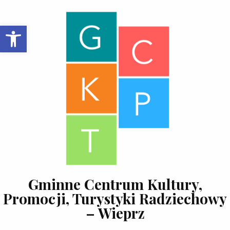
Skip to content
Open toolbar
Gminne Centrum Kultury,
Promocji, Turystyki Radziechowy
– Wieprz