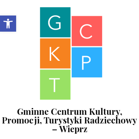
Skip to content
Open toolbar
Gminne Centrum Kultury,
Promocji, Turystyki Radziechowy
– Wieprz