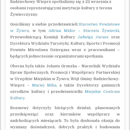
Radziechowy-Wieprz spotkaliśmy się z 22 września z
osobami reprezentującymi instytucje kultury z terenu
Żywiecczyzny.
Gościliśmy u siebie przedstawicieli
Starostwo Powiatowe
w Żywcu
, w tym
Adrian Midor – Starosta Żywiecki
,
Przewodniczącą Komisji Kultury
Jadwiga Jurasz
oraz
Dyrektora Wydziału Turystyki, Kultury, Sportu i Promocji
Powiatu Mirosława Dziergasa wraz z pracownikami –
będących jednocześnie organizatorami spotkania.
Obecna była także Jolanta Gruszka – Naczelnik Wydziału
Spraw Społecznych, Promocji i Współpracy Partnerskiej
w Urzędzie Miejskim w Żywcu, Wójt Gminy Radziechowy-
Wieprz –
Maciej Mika
, a także Dyrektorzy gminnych
ośrodków kultury i przedstawicielki
Miejskie Centrum
Kultury
.
Rozmowy dotyczyły bieżących działań, planowanych
przedsięwzięć oraz kierunków współpracy w
nadchodzących miesiącach. To była doskonała okazja do
wymiany doświadczeń, dobrych praktyk i budowania