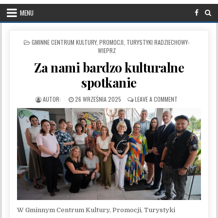
MENU
POSTED IN
GMINNE CENTRUM KULTURY, PROMOCJI, TURYSTYKI RADZIECHOWY-
WIEPRZ
Za nami bardzo kulturalne
spotkanie
PUBLISHED DATE:
ON ZA NAMI BAR
26 WRZEŚNIA 2025
LEAVE A COMMENT
W Gminnym Centrum Kultury, Promocji, Turystyki