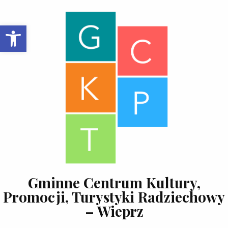
Skip to content
Open toolbar
Gminne Centrum Kultury,
Promocji, Turystyki Radziechowy
– Wieprz