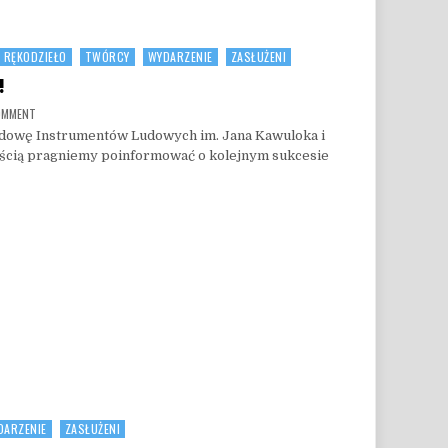
RĘKODZIEŁO
TWÓRCY
WYDARZENIE
ZASŁUŻENI
!
ON KONKURS ROZSTRZYGNIĘTY!
COMMENT
udowę Instrumentów Ludowych im. Jana Kawuloka i
ością pragniemy poinformować o kolejnym sukcesie
DARZENIE
ZASŁUŻENI