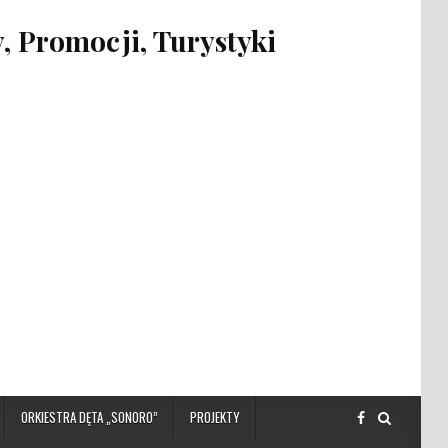
 Promocji, Turystyki
ORKIESTRA DĘTA „SONORO”
PROJEKTY