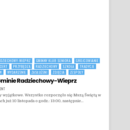
ADZIECHOWY-WIEPRZ
GMINNY KLUB SENIORA
GROJCOWIANIE
CERT
PRZYBĘDZA
RADZIECHOWY
SZKOŁA
TRADYCJE
-W
WYDARZENIE
ZASŁUŻENI
ZDJĘCIA
ZESPOŁY
 Gminie Radziechowy-Wieprz
ON OBCHODY 11 LISTOPADA W GMINIE RADZIECHOWY-WIEPRZ
MENT
ły wyjątkowe. Wszystko rozpoczęło się Mszą Świętą w
h już 10 listopada o godz.: 13:00, następnie…
INIE RADZIECHOWY-WIEPRZ