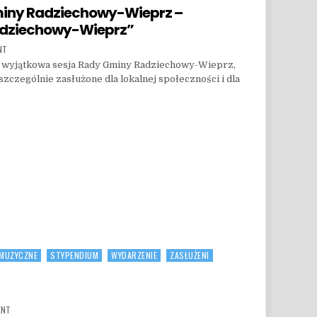
miny Radziechowy-Wieprz –
adziechowy-Wieprz”
ON UROCZYSTA SESJA RADY GMINY RADZIECHOWY-WIEPRZ – „ZASŁUŻONY DLA GMINY RAD
NT
się wyjątkowa sesja Rady Gminy Radziechowy-Wieprz,
czególnie zasłużone dla lokalnej społeczności i dla
NY RADZIECHOWY-WIEPRZ – „ZASŁUŻONY DLA GMINY RADZIECHOWY-WIEPRZ”
 MUZYCZNE
STYPENDIUM
WYDARZENIE
ZASŁUŻENI
ON ZASŁUŻONE MIEJSCA!
ENT