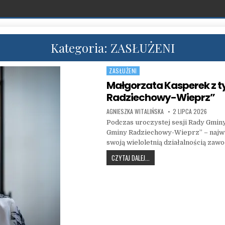
Kategoria:
ZASŁUŻENI
ZASŁUŻENI
Posted in
Małgorzata Kasperek z t
Radziechowy-Wieprz”
AUTHOR:
PUBLISHED DATE:
AGNIESZKA WITALIŃSKA
2 LIPCA 2026
Podczas uroczystej sesji Rady Gmi
Gminy Radziechowy-Wieprz” – najw
swoją wieloletnią działalnością zaw
MAŁGORZATA KASPEREK Z TY
CZYTAJ DALEJ...