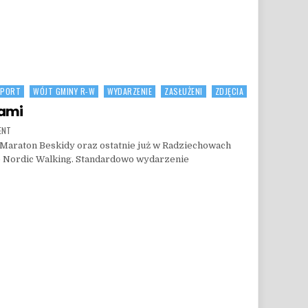
SPORT
WÓJT GMINY R-W
WYDARZENIE
ZASŁUŻENI
ZDJĘCIA
nami
ON XV MARATON BESKIDY ZA NAMI
ENT
V Maraton Beskidy oraz ostatnie już w Radziechowach
e Nordic Walking. Standardowo wydarzenie
I