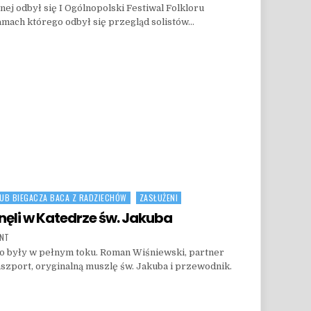
bnej odbył się I Ogólnopolski Festiwal Folkloru
amach którego odbył się przegląd solistów…
LUB BIEGACZA BACA Z RADZIECHÓW
ZASŁUŻENI
nęli w Katedrze św. Jakuba
ON 17 CZERWCA 2024 ROKU STANĘLI W KATEDRZE ŚW. JAKUBA
ENT
o były w pełnym toku. Roman Wiśniewski, partner
szport, oryginalną muszlę św. Jakuba i przewodnik.
LI W KATEDRZE ŚW. JAKUBA