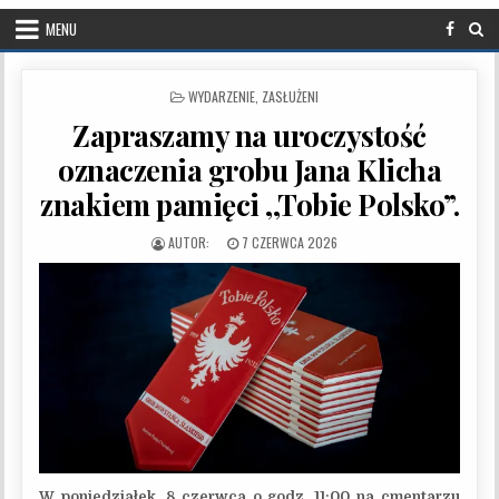
MENU
POSTED IN
WYDARZENIE
,
ZASŁUŻENI
Zapraszamy na uroczystość
oznaczenia grobu Jana Klicha
znakiem pamięci ,,Tobie Polsko”.
PUBLISHED DATE:
7 CZERWCA 2026
W poniedziałek, 8 czerwca o godz. 11:00 na cmentarzu