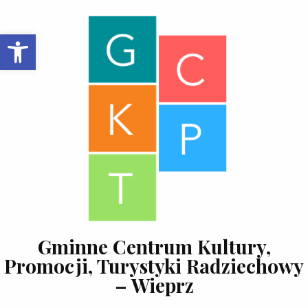
Skip to content
Open toolbar
Gminne Centrum Kultury,
Promocji, Turystyki Radziechowy
– Wieprz