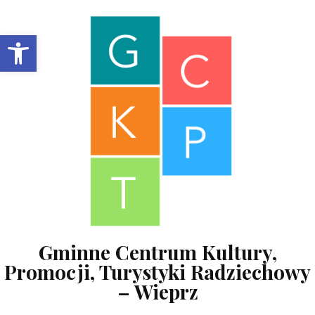
Skip to content
Open toolbar
Gminne Centrum Kultury,
Promocji, Turystyki Radziechowy
– Wieprz