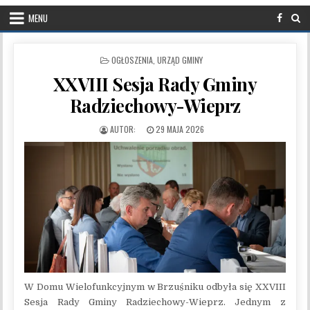
MENU
POSTED IN
OGŁOSZENIA
,
URZĄD GMINY
XXVIII Sesja Rady Gminy
Radziechowy-Wieprz
PUBLISHED DATE:
29 MAJA 2026
W Domu Wielofunkcyjnym w Brzuśniku odbyła się XXVIII
Sesja Rady Gminy Radziechowy-Wieprz. Jednym z