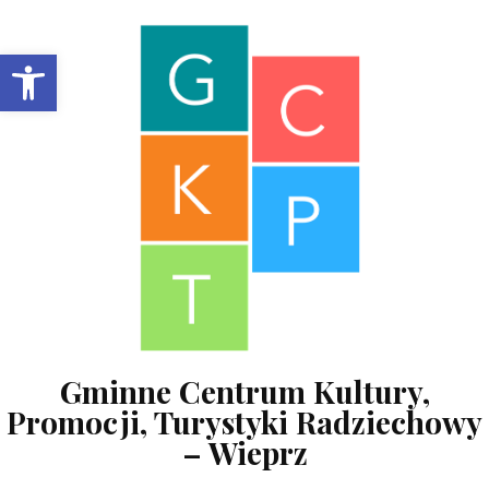
Skip to content
Open toolbar
Gminne Centrum Kultury,
Promocji, Turystyki Radziechowy
– Wieprz