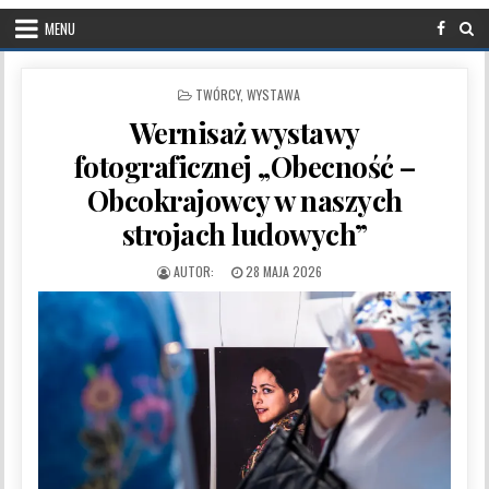
MENU
POSTED IN
TWÓRCY
,
WYSTAWA
Wernisaż wystawy
fotograficznej „Obecność –
Obcokrajowcy w naszych
strojach ludowych”
PUBLISHED DATE:
28 MAJA 2026