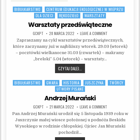
BIBUŁKARSTWO
CENTRUM EDUKACJI EKOLOGICZNEJ W WIEPRZU
Posted in
DLA DZIECI
RĘKODZIEŁO
WARSZTATY
Warsztaty przedświąteczne
AUTHOR:
PUBLISHED DATE:
ON WARSZTATY PRZE
GCKPT
28 MARCA 2022
LEAVE A COMMENT
Zapraszamy na cykl warsztatów przedświątecznych,
które zaczynamy już w najbliższy wtorek. 29.03 (wtorek)
– pocztówki wielkanocne 31.03 (czwartek) – makramy
„breloki” 5.04 (wtorek) – warsztaty…
WARSZTATY PRZEDŚWIĄTECZNE
CZYTAJ DALEJ...
BIBUŁKARSTWO
GWARA
HISTORIA
JUSZCZYNA
TWÓRCY
Posted in
UTWORY PISANE
Andrzej Murański
AUTHOR:
PUBLISHED DATE:
ON ANDRZEJ MURAŃSK
GCKPT
21 MARCA 2022
LEAVE A COMMENT
Pan Andrzej Murański urodził się 5 listopada 1939 roku w
Juszczynie małej wiosce położonej u podnóża Beskidu
Wysokiego w rodzinie chłopskiej. Ojciec Jan Murański
pochodził…