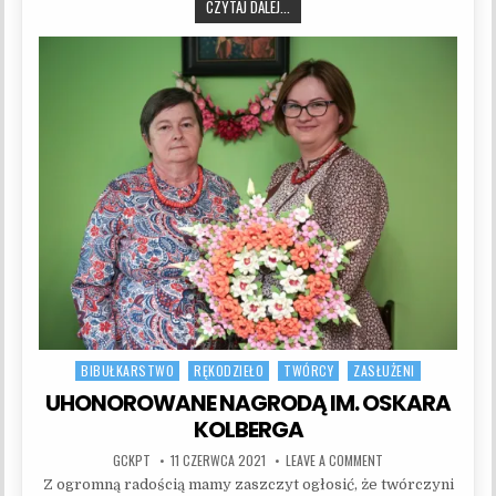
ANDRZEJ MURAŃSKI
CZYTAJ DALEJ...
BIBUŁKARSTWO
RĘKODZIEŁO
TWÓRCY
ZASŁUŻENI
Posted in
UHONOROWANE NAGRODĄ IM. OSKARA
KOLBERGA
AUTHOR:
PUBLISHED DATE:
ON UHONOROWANE N
GCKPT
11 CZERWCA 2021
LEAVE A COMMENT
Z ogromną radością mamy zaszczyt ogłosić, że twórczyni