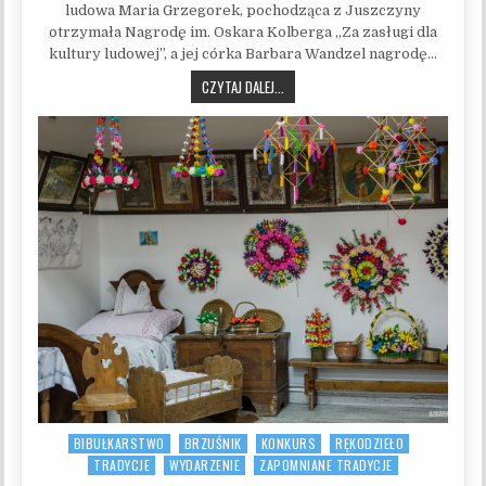
ludowa Maria Grzegorek, pochodząca z Juszczyny
otrzymała Nagrodę im. Oskara Kolberga „Za zasługi dla
kultury ludowej”, a jej córka Barbara Wandzel nagrodę…
UHONOROWANE NAGRODĄ IM. OSKARA
CZYTAJ DALEJ...
BIBUŁKARSTWO
BRZUŚNIK
KONKURS
RĘKODZIEŁO
Posted in
TRADYCJE
WYDARZENIE
ZAPOMNIANE TRADYCJE