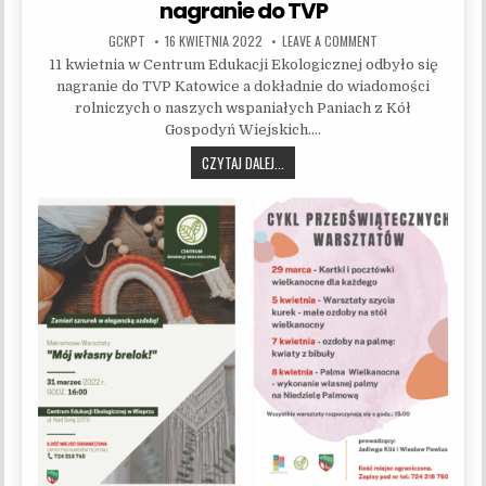
nagranie do TVP
AUTHOR:
PUBLISHED DATE:
ON NAGRANIE DO TV
GCKPT
16 KWIETNIA 2022
LEAVE A COMMENT
11 kwietnia w Centrum Edukacji Ekologicznej odbyło się
nagranie do TVP Katowice a dokładnie do wiadomości
rolniczych o naszych wspaniałych Paniach z Kół
Gospodyń Wiejskich….
NAGRANIE DO TVP
CZYTAJ DALEJ...