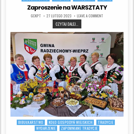
Zaproszenie na WARSZTATY
AUTHOR:
PUBLISHED DATE:
ON ZAPROSZENIE NA
GCKPT
27 LUTEGO 2023
LEAVE A COMMENT
ZAPROSZENIE NA WARSZTATY
CZYTAJ DALEJ...
BIBUŁKARSTWO
KOŁO GOSPODYŃ WIEJSKICH
TRADYCJE
Posted in
WYDARZENIE
ZAPOMNIANE TRADYCJE