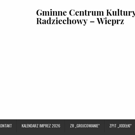
Gminne Centrum Kultury,
Radziechowy – Wieprz
KONTAKT
KALENDARZ IMPREZ 2026
ZR „GROJCOWIANIE”
ZPIT „JODEŁKI”