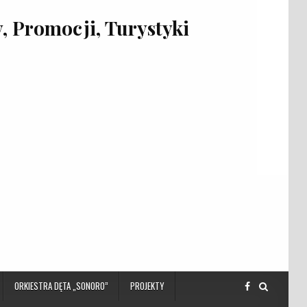
 Promocji, Turystyki
ORKIESTRA DĘTA „SONORO”
PROJEKTY