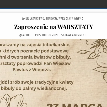
POSTED IN
BIBUŁKARSTWO
,
TRADYCJE
,
WARSZTATY
,
WIEPRZ
Zaproszenie na WARSZTATY
PUBLISHED DATE:
ON ZAPROSZENIE
27 LUTEGO 2023
LEAVE A COMMENT