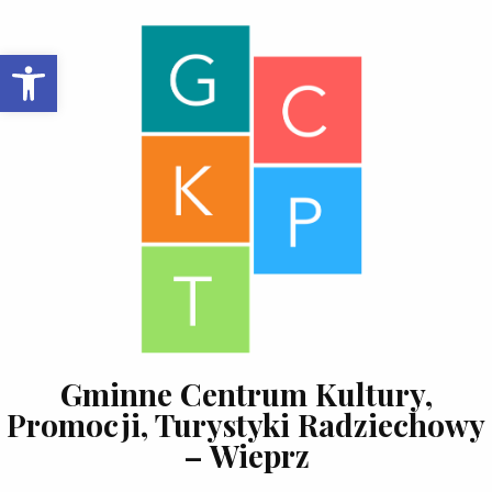
Skip to content
Open toolbar
Gminne Centrum Kultury,
Promocji, Turystyki Radziechowy
– Wieprz