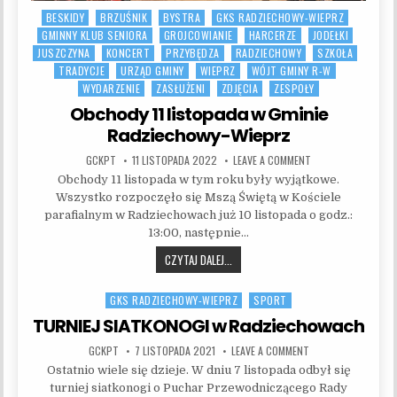
BESKIDY
BRZUŚNIK
BYSTRA
GKS RADZIECHOWY-WIEPRZ
Posted in
GMINNY KLUB SENIORA
GROJCOWIANIE
HARCERZE
JODEŁKI
JUSZCZYNA
KONCERT
PRZYBĘDZA
RADZIECHOWY
SZKOŁA
TRADYCJE
URZĄD GMINY
WIEPRZ
WÓJT GMINY R-W
WYDARZENIE
ZASŁUŻENI
ZDJĘCIA
ZESPOŁY
Obchody 11 listopada w Gminie
Radziechowy-Wieprz
AUTHOR:
PUBLISHED DATE:
ON OBCHODY 11 LIS
GCKPT
11 LISTOPADA 2022
LEAVE A COMMENT
Obchody 11 listopada w tym roku były wyjątkowe.
Wszystko rozpoczęło się Mszą Świętą w Kościele
parafialnym w Radziechowach już 10 listopada o godz.:
13:00, następnie…
OBCHODY 11 LISTOPADA W GMINIE R
CZYTAJ DALEJ...
GKS RADZIECHOWY-WIEPRZ
SPORT
Posted in
TURNIEJ SIATKONOGI w Radziechowach
AUTHOR:
PUBLISHED DATE:
ON TURNIEJ SIATK
GCKPT
7 LISTOPADA 2021
LEAVE A COMMENT
Ostatnio wiele się dzieje. W dniu 7 listopada odbył się
turniej siatkonogi o Puchar Przewodniczącego Rady