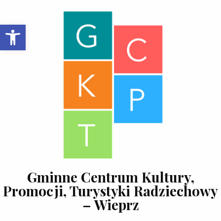
Skip to content
Open toolbar
Gminne Centrum Kultury,
Promocji, Turystyki Radziechowy
– Wieprz