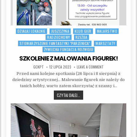
DZIAŁAJ LOKALNIE
JUSZCZYNA
KLUB GIER
MALARSTWO
Posted in
RADZIECHOWY
RZEŹBA
STOWARZYSZENIE FANTASTYKI "PARZENICA"
WARSZTATY
ŻYWIECKA FUNDACJA ROZWOJU
SZKOLENIE Z MALOWANIA FIGUREK!
AUTHOR:
PUBLISHED DATE:
ON SZKOLENIE Z MALO
GCKPT
12 LIPCA 2023
LEAVE A COMMENT
Przed nami kolejne spotkania (26 lipca i 8 sierpnia) z
dziedziny artystycznej… Malowanie figurek nie należy do
tanich hobby, warto zatem skorzystać z szansy i…
SZKOLENIE Z MALOWANIA FIGUREK!
CZYTAJ DALEJ...