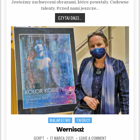
Jesteśmy zachwyceni obrazami, które powstały. Cudowne
talenty. Przed nami jeszcze…
MALOWANIE NA SZKLE
CZYTAJ DALEJ...
MALARSTWO
TWÓRCY
Posted in
Wernisaż
AUTHOR:
PUBLISHED DATE:
ON WERNISAŻ
GCKPT
17 MARCA 2021
LEAVE A COMMENT