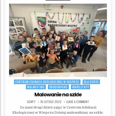
CENTRUM EDUKACJI EKOLOGICZNEJ W WIEPRZU
DLA DZIECI
Posted in
MALARSTWO
ŚRODOWISKO
WARSZTATY
Malowanie na szkle
AUTHOR:
PUBLISHED DATE:
ON MALOWANIE NA SZ
GCKPT
16 LUTEGO 2022
LEAVE A COMMENT
Za nami drugi dzień zajęć w Centrum Edukacji
Ekologicznej w Wieprzu Dzisiaj malowaliśmy na szkle.