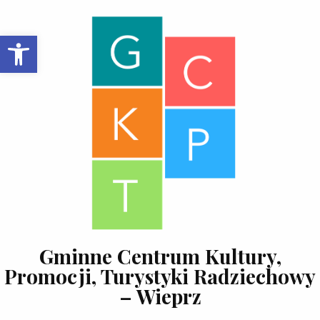
Skip to content
Open toolbar
Gminne Centrum Kultury,
Promocji, Turystyki Radziechowy
– Wieprz