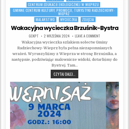
CENTRUM EDUKACJI EKOLOGICZNEJ W WIEPRZU
GMINNE CENTRUM KULTURY, PROMOCJI, TURYSTYKI RADZIECHOWY-
WIEPRZ
MALARSTWO
WYCIECZKA
ZDJĘCIA
Wakacyjna wycieczka Brzuśnik-Bystra
AUTHOR:
PUBLISHED DATE:
ON WAKACYJNA WYCI
GCKPT
2 WRZEŚNIA 2024
LEAVE A COMMENT
Wakacyjna wycieczka szlakiem sołectw Gminy
Radziechowy-Wieprz była pełna niezapomnianych
wrażeń. Wyruszyliśmy z Wieprza w stronę Brzuśnika, a
następnie, podziwiając malownicze widoki, dotarliśmy do
Bystrej. Tam…
WAKACYJNA WYCIECZKA BRZUŚNIK-B
CZYTAJ DALEJ...