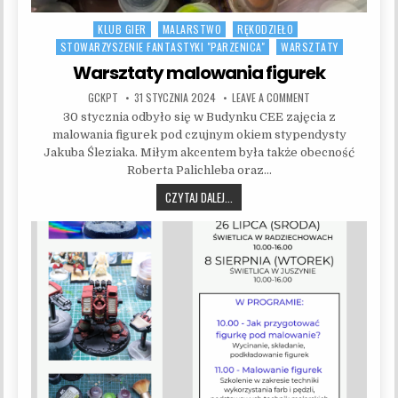
KLUB GIER
MALARSTWO
RĘKODZIEŁO
Posted in
STOWARZYSZENIE FANTASTYKI "PARZENICA"
WARSZTATY
Warsztaty malowania figurek
AUTHOR:
PUBLISHED DATE:
ON WARSZTATY MAL
GCKPT
31 STYCZNIA 2024
LEAVE A COMMENT
30 stycznia odbyło się w Budynku CEE zajęcia z
malowania figurek pod czujnym okiem stypendysty
Jakuba Śleziaka. Miłym akcentem była także obecność
Roberta Palichleba oraz…
WARSZTATY MALOWANIA FIGUREK
CZYTAJ DALEJ...