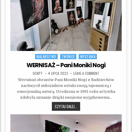
MALARSTWO
TWÓRCY
WYSTAWA
Posted in
WERNISAŻ – Pani Moniki Nogi
AUTHOR:
PUBLISHED DATE:
ON WERNISAŻ – PANI M
GCKPT
4 LIPCA 2023
LEAVE A COMMENT
Wernisaż obrazów Pani Moniki Nogi z Radziechów
zachwycił miłośników sztuki swoją tajemniczą i
emocjonalną naturą. Urodzona w 1991 roku artystka
zdobyła uznanie dzięki swojemu wyjątkowemu…
WERNISAŻ – PANI MONIKI NOGI
CZYTAJ DALEJ...