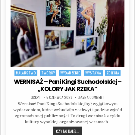
MALARSTWO
TWÓRCY
WYDARZENIE
WYSTAWA
ZDJĘCIA
Posted in
WERNISAŻ – Pani Kingi Suchodolskiej –
„KOLORY JAK RZEKA”
AUTHOR:
PUBLISHED DATE:
ON WERNISAŻ – PANI
GCKPT
5 CZERWCA 2023
LEAVE A COMMENT
Wernisaż Pani Kingi Suchodolskiej był wyjątkowym
wydarzeniem, które wzbudziło zachwyt i podziw wśród
zgromadzonej publiczności. To drugi wernisaż z cyklu
kultury wysokiej, organizowanej w ramach…
WERNISAŻ – PANI KINGI SUCHODOLSKI
CZYTAJ DALEJ...