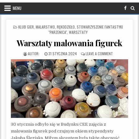
MENU
POSTED IN
KLUB GIER
,
MALARSTWO
,
RĘKODZIEŁO
,
STOWARZYSZENIE FANTASTYKI
"PARZENICA"
,
WARSZTATY
Warsztaty malowania figurek
PUBLISHED DATE:
ON WARSZTATY M
31 STYCZNIA 2024
LEAVE A COMMENT
30 stycznia odbyło się w Budynku CEE zajęcia z
malowania figurek pod czujnym okiem stypendysty
Jakuba Śleziaka. Miłym akcentem była także obecność