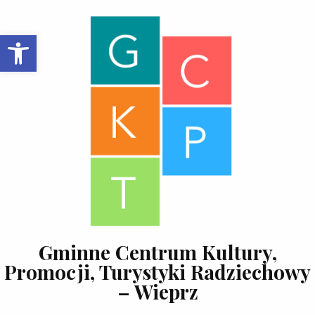
Skip to content
Open toolbar
Gminne Centrum Kultury,
Promocji, Turystyki Radziechowy
– Wieprz