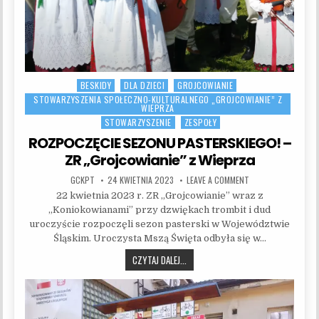
BESKIDY
DLA DZIECI
GROJCOWIANIE
Posted in
STOWARZYSZENIA SPOŁECZNO-KULTURALNEGO „GROJCOWIANIE” Z
WIEPRZA
STOWARZYSZENIE
ZESPOŁY
ROZPOCZĘCIE SEZONU PASTERSKIEGO! –
ZR „Grojcowianie” z Wieprza
AUTHOR:
PUBLISHED DATE:
ON ROZPOCZĘCIE SE
GCKPT
24 KWIETNIA 2023
LEAVE A COMMENT
22 kwietnia 2023 r. ZR „Grojcowianie” wraz z
„Koniokowianami” przy dzwiękach trombit i dud
uroczyście rozpoczęli sezon pasterski w Województwie
Śląskim. Uroczysta Mszą Święta odbyła się w…
ROZPOCZĘCIE SEZONU PASTERSKIEGO!
CZYTAJ DALEJ...