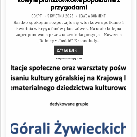
kolejne planszówkowe popołudnie z
przygodami
AUTHOR:
PUBLISHED DATE:
ON Z JASKIŃ PROSTO
GCKPT
5 KWIETNIA 2023
LEAVE A COMMENT
Bardzo spokojnie rozpoczęło się wtorkowe spotkanie 4
kwietnia w kręgu fanów planszówek. Na stole kolejna
zaproponowana przez uczestnika pozycja – Kawerna
„Rolnicy z Jaskiń”. Krasnoludy…
Z JASKIŃ PROSTO DO UPIORNYCH RU
CZYTAJ DALEJ...