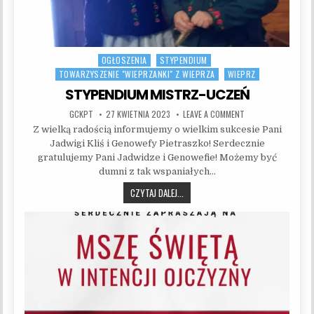
OGŁOSZENIA
STYPENDIUM
Posted in
TOWARZYSZENIE "WIEPRZANKI" Z WIEPRZA
WIEPRZ
STYPENDIUM MISTRZ-UCZEŃ
AUTHOR:
PUBLISHED DATE:
ON STYPENDIUM MI
GCKPT
27 KWIETNIA 2023
LEAVE A COMMENT
Z wielką radością informujemy o wielkim sukcesie Pani
Jadwigi Kliś i Genowefy Pietraszko! Serdecznie
gratulujemy Pani Jadwidze i Genowefie! Możemy być
dumni z tak wspaniałych…
STYPENDIUM MISTRZ-UCZEŃ
CZYTAJ DALEJ...