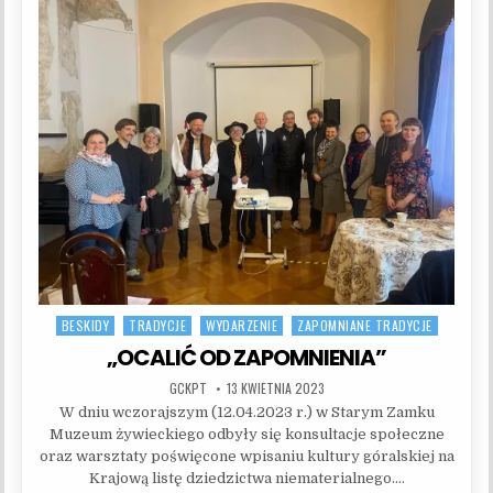
BESKIDY
TRADYCJE
WYDARZENIE
ZAPOMNIANE TRADYCJE
Posted in
„OCALIĆ OD ZAPOMNIENIA”
AUTHOR:
PUBLISHED DATE:
GCKPT
13 KWIETNIA 2023
W dniu wczorajszym (12.04.2023 r.) w Starym Zamku
Muzeum żywieckiego odbyły się konsultacje społeczne
oraz warsztaty poświęcone wpisaniu kultury góralskiej na
Krajową listę dziedzictwa niematerialnego….