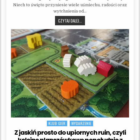
Niech to święto przyniesie wiele uśmiechu, radości oraz
wytchnienia od…
WIELKANOCNE ŻYCZENIA!
CZYTAJ DALEJ...
KLUB GIER
WYDARZENIE
Posted in
Z jaskiń prosto do upiornych ruin, czyli