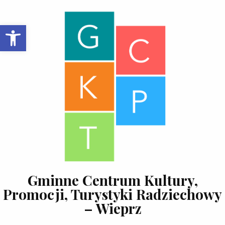
Skip to content
Open toolbar
Gminne Centrum Kultury,
Promocji, Turystyki Radziechowy
– Wieprz