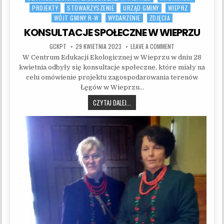
PROJEKTY
STOWARZYSZENIE
URZĄD GMINY
WIEPRZ
WÓJT GMINY R-W
WYDARZENIE
ZDJĘCIA
KONSULTACJE SPOŁECZNE W WIEPRZU
AUTHOR:
PUBLISHED DATE:
ON KONSULTACJE S
GCKPT
29 KWIETNIA 2023
LEAVE A COMMENT
W Centrum Edukacji Ekologicznej w Wieprzu w dniu 28
kwietnia odbyły się konsultacje społeczne, które miały na
celu omówienie projektu zagospodarowania terenów
Łęgów w Wieprzu…
KONSULTACJE SPOŁECZNE W WIEPRZU
CZYTAJ DALEJ...