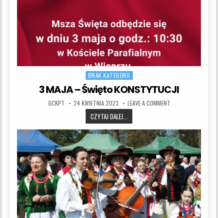
BRAK KATEGORII
Posted in
3 MAJA – Święto KONSTYTUCJI
AUTHOR:
PUBLISHED DATE:
ON 3 MAJA – ŚWIĘT
GCKPT
24 KWIETNIA 2023
LEAVE A COMMENT
3 MAJA – ŚWIĘTO KONSTYTUCJI
CZYTAJ DALEJ...