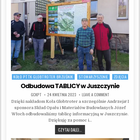
KOŁO PTTK GLOBTROTER BRZUŚNIK
STOWARZYSZENIE
ZDJĘCIA
Posted in
Odbudowa TABLICY w Juszczynie
AUTHOR:
PUBLISHED DATE:
ON ODBUDOWA TABL
GCKPT
24 KWIETNIA 2023
LEAVE A COMMENT
Dzięki nakładom Koła Globtroter a szczególnie Andrzeja! I
sponsora Skład Opału i Materiałów Budowlanych Józef
Włoch odbudowaliśmy tablicę informacyjną w Juszczynie.
Dziękuję za pomoc i…
ODBUDOWA TABLICY W JUSZCZYNIE
CZYTAJ DALEJ...