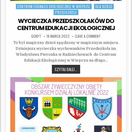
CENTRUM EDUKACJI EKOLOGICZNEJ W WIEPRZU
DLA DZIECI
Posted in
PRZEDSZKOLE
WYCIECZKA PRZEDSZKOLAKÓW DO
CENTRUM EDUKACJI EKOLOGICZNEJ
AUTHOR:
PUBLISHED DATE:
ON WYCIECZKA PRZED
GCKPT
18 MARCA 2022
LEAVE A COMMENT
To był magiczny dzień spędzony w magicznym miejscu.
Dzisiejsza wycieczka wychowanków Przedszkola im.
Władysława Pieronka w Radziechowach do Centrum
Edukacji Ekologicznej w Wieprzu na długo…
WYCIECZKA PRZEDSZKOLAKÓW DO CEN
CZYTAJ DALEJ...