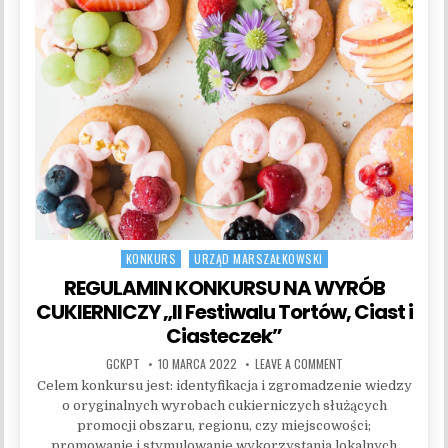
KONKURS
URZĄD MARSZAŁKOWSKI
Posted in
REGULAMIN KONKURSU NA WYRÓB
CUKIERNICZY „II Festiwalu Tortów, Ciast i
Ciasteczek”
AUTHOR:
PUBLISHED DATE:
ON REGULAMIN KONKU
GCKPT
10 MARCA 2022
LEAVE A COMMENT
Celem konkursu jest: identyfikacja i zgromadzenie wiedzy
o oryginalnych wyrobach cukierniczych służących
promocji obszaru, regionu, czy miejscowości;
promowanie i stymulowanie wykorzystania lokalnych