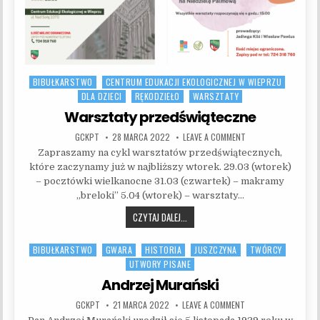
BIBUŁKARSTWO
CENTRUM EDUKACJI EKOLOGICZNEJ W WIEPRZU
Posted in
DLA DZIECI
RĘKODZIEŁO
WARSZTATY
Warsztaty przedświąteczne
AUTHOR:
PUBLISHED DATE:
ON WARSZTATY PRZE
GCKPT
28 MARCA 2022
LEAVE A COMMENT
Zapraszamy na cykl warsztatów przedświątecznych,
które zaczynamy już w najbliższy wtorek. 29.03 (wtorek)
– pocztówki wielkanocne 31.03 (czwartek) – makramy
„breloki” 5.04 (wtorek) – warsztaty…
WARSZTATY PRZEDŚWIĄTECZNE
CZYTAJ DALEJ...
BIBUŁKARSTWO
GWARA
HISTORIA
JUSZCZYNA
TWÓRCY
Posted in
UTWORY PISANE
Andrzej Murański
AUTHOR:
PUBLISHED DATE:
ON ANDRZEJ MURAŃSK
GCKPT
21 MARCA 2022
LEAVE A COMMENT