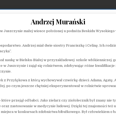
Andrzej Murański
u w Juszczynie małej wiosce położonej u podnóża Beskidu Wysokiego w
spodarstwo. Andrzej miał dwie siostry Franciszkę i Celinę. Ich rodzi
scyka”.
ł naukę w Bielsku-Białej w przyzakładowej szkole włókienniczej, gd
łe w Juszczynie i zajął się rolnictwem, zdobywając różne kwalifikacj
czynie.
k z Przyłękowa z którą wychowywał czwórkę dzieci: Adama, Agatę, A
ej, po czym jeszcze chętniej eksperymentował w rolnictwie sprow
które przejął od babci. Jako zielarz czy ziołolecznik był znany nie 
cze oraz zastosowanie w medycynie ludowej. Dzięki tej znajomości t
 miejsca w konkursach zdobnictwa bibułkowego. Był człowiekiem o b