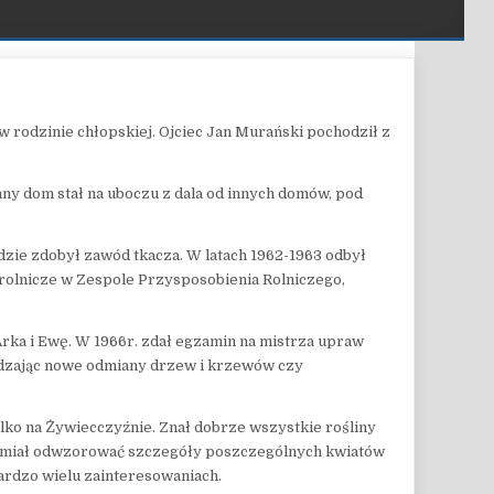
 rodzinie chłopskiej. Ojciec Jan Murański pochodził z
nny dom stał na uboczu z dala od innych domów, pod
zie zdobył zawód tkacza. W latach 1962-1963 odbył
e rolnicze w Zespole Przysposobienia Rolniczego,
rka i Ewę. W 1966r. zdał egzamin na mistrza upraw
adzając nowe odmiany drzew i krzewów czy
tylko na Żywiecczyźnie. Znał dobrze wszystkie rośliny
eż umiał odwzorować szczegóły poszczególnych kwiatów
ardzo wielu zainteresowaniach.