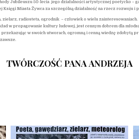
hody Jubileuszu 50-lecia jego działalności artystycznej poetycko – 
tej Księgi Miasta Żywca za szczególną działalność na rzecz rozwoju i
 zielarz, radiosteta, ogrodnik – człowiek o wielu zainteresowaniach. 
kład w propagowanie kultury ludowej, jest cennym dobrem dla młodsz
as przekazując w swoich utworach, ogromną i cenną wiedzę zdobytą pr
 zawsze.
TWÓRCZOŚĆ PANA ANDRZEJA