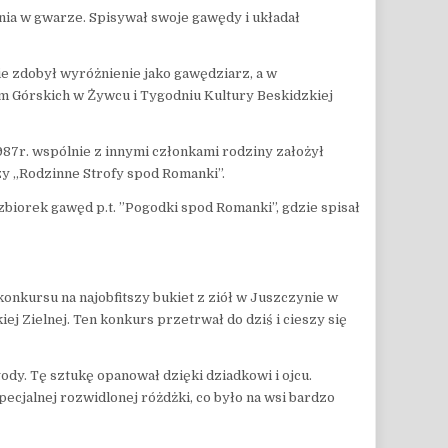
zenia w gwarze. Spisywał swoje gawędy i układał
ie zdobył wyróżnienie jako gawędziarz, a w
em Górskich w Żywcu i Tygodniu Kultury Beskidzkiej
1987r. wspólnie z innymi członkami rodziny założył
zy „Rodzinne Strofy spod Romanki”.
biorek gawęd p.t. ”Pogodki spod Romanki”, gdzie spisał
nkursu na najobfitszy bukiet z ziół w Juszczynie w
j Zielnej. Ten konkurs przetrwał do dziś i cieszy się
ody. Tę sztukę opanował dzięki dziadkowi i ojcu.
ecjalnej rozwidlonej różdżki, co było na wsi bardzo