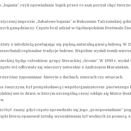
o ,,bajania’’, czyli opowiadania bajek przez co sam poczuł chęć twor
ystycznej imprezie ,,Sabałowe bajania” w Bukowinie Tatrzańskiej, gdz
zych gawędziarzy. Często brał udział w Ogólnopolskim Festiwalu Zi
rsztaty z młodzieżą posługując się piękną naturalną gwarą ludową. W 
szechniali regionalne tradycje ludowe. Wspólnie wydali tomik wiers
ckiej, będąc członkiem grupy literackiej „Gronie”. W 1999 r. wydał z
Często też odbywały się wieczory autorskie z Andrzejem Murańskim.
 przeróżne zapomniane historie o duchach, zmorach czy utopcach.
twa Juszczyna, był pomysłodawcą i współorganizatorem pierwszego ko
skiej wsi to dzień, w którym szczególną cześć oddaje się Matce Boskie
w.
ci był znany, gdyż często sprawdzało się jego ,,przepowiadanie” pog
dzięki której opanował sztukę wyszukiwania żył wodnych za pomocą sp