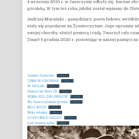
4 września 2010 r. w Juszczynie odbyły się huczne obc
góralską. W tym też roku, jubilat został wpisany do Zło
Andrzej Murański – gawędziarz, poeta ludowy, wróżbita,
stały się popularne na Żywiecczyźnie. Jego ogromny w
swojej choroby, służył pomocą i radą. Tworzył cały cz
Zmarł 4 grudnia 2020 r. pozostając w naszej pamięci na
Ziymio-żywiecko
Pobierz
ZIMA-W-GRONIAK
Pobierz
W-HOLAK
Pobierz
Pomoz-mi-Boze (1)
Pobierz
NIMA-JUZ-ZBOJNIKOW
Pobierz
Na-Juszczyńskim-groniu
Pobierz
MÓJ-BOZE
Pobierz
Moja-wioska
Pobierz
ŁOSTOMIŁY-GAZDO
Pobierz
Łod-downa-synu
Pobierz