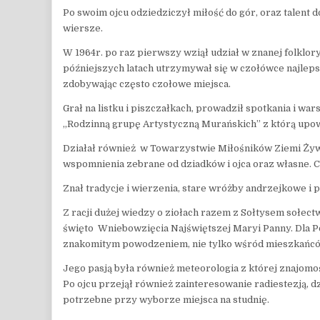
Po swoim ojcu odziedziczył miłość do gór, oraz talent d
wiersze.
W 1964r. po raz pierwszy wziął udział w znanej folklor
późniejszych latach utrzymywał się w czołówce najleps
zdobywając często czołowe miejsca.
Grał na listku i piszczałkach, prowadził spotkania i wa
„Rodzinną grupę Artystyczną Murańskich” z którą upow
Działał również w Towarzystwie Miłośników Ziemi Żywie
wspomnienia zebrane od dziadków i ojca oraz własne. 
Znał tradycje i wierzenia, stare wróżby andrzejkowe i
Z racji dużej wiedzy o ziołach razem z Sołtysem sołec
święto Wniebowzięcia Najświętszej Maryi Panny. Dla Pol
znakomitym powodzeniem, nie tylko wśród mieszkańcó
Jego pasją była również meteorologia z której znajomoś
Po ojcu przejął również zainteresowanie radiestezją, 
potrzebne przy wyborze miejsca na studnię.