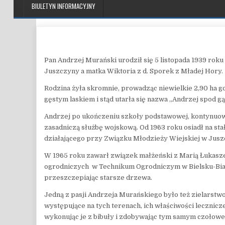
BIULETYN INFORMACYJNY
Pan Andrzej Murański urodził się 5 listopada 1939 rok
Juszczyny a matka Wiktoria z d. Sporek z Mładej Hory.
Rodzina żyła skromnie, prowadząc niewielkie 2,90 ha go
gęstym laskiem i stąd utarła się nazwa ,,Andrzej spod gą
Andrzej po ukończeniu szkoły podstawowej, kontynuowa
zasadniczą służbę wojskową. Od 1963 roku osiadł na sta
działającego przy Związku Młodzieży Wiejskiej w Jusz
W 1965 roku zawarł związek małżeński z Marią Łukasze
ogrodniczych w Technikum Ogrodniczym w Bielsku-Biał
przeszczepiając starsze drzewa.
Jedną z pasji Andrzeja Murańskiego było też zielarstwo 
występujące na tych terenach, ich właściwości leczni
wykonując je z bibuły i zdobywając tym samym czołowe