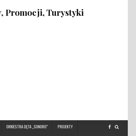
 Promocji, Turystyki
ORKIESTRA DĘTA „SONORO”
PROJEKTY