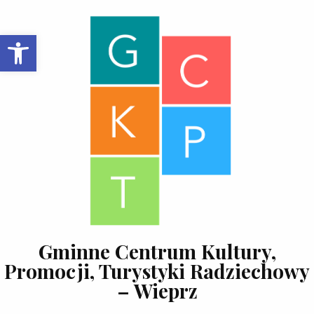
Skip to content
Open toolbar
Gminne Centrum Kultury,
Promocji, Turystyki Radziechowy
– Wieprz