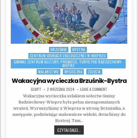
BRZUŚNIK
BYSTRA
Posted in
CENTRUM EDUKACJI EKOLOGICZNEJ W WIEPRZU
GMINNE CENTRUM KULTURY, PROMOCJI, TURYSTYKI RADZIECHOWY-
WIEPRZ
MALARSTWO
WYCIECZKA
ZDJĘCIA
Wakacyjna wycieczka Brzuśnik-Bystra
AUTHOR:
PUBLISHED DATE:
ON WAKACYJNA WYCI
GCKPT
2 WRZEŚNIA 2024
LEAVE A COMMENT
Wakacyjna wycieczka szlakiem sołectw Gminy
Radziechowy-Wieprz była pełna niezapomnianych
wrażeń. Wyruszyliśmy z Wieprza w stronę Brzuśnika, a
następnie, podziwiając malownicze widoki, dotarliśmy do
Bystrej. Tam…
WAKACYJNA WYCIECZKA BRZUŚNIK-B
CZYTAJ DALEJ...