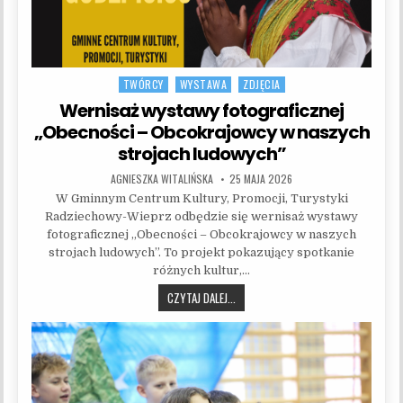
TWÓRCY
WYSTAWA
ZDJĘCIA
Posted in
Wernisaż wystawy fotograficznej
„Obecności – Obcokrajowcy w naszych
strojach ludowych”
AUTHOR:
PUBLISHED DATE:
AGNIESZKA WITALIŃSKA
25 MAJA 2026
W Gminnym Centrum Kultury, Promocji, Turystyki
Radziechowy-Wieprz odbędzie się wernisaż wystawy
fotograficznej „Obecności – Obcokrajowcy w naszych
strojach ludowych”. To projekt pokazujący spotkanie
różnych kultur,…
WERNISAŻ WYSTAWY FOTOGRAFICZNE
CZYTAJ DALEJ...