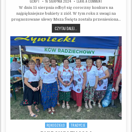
AUTHOR:
PUBLISHED DATE:
ON KONKURS BUKIE
GCKPT
16 SIERPNIA 2024
LEAVE A COMMENT
W dniu 15 sierpnia odbył się coroczny konkurs na
najpiękniejsze bukiety z ziół. W tym roku z uwagi na
prognozowane ulewy Msza Święta została przeniesiona…
KONKURS BUKIETÓW
CZYTAJ DALEJ...
RĘKODZIEŁO
TRADYCJE
Posted in