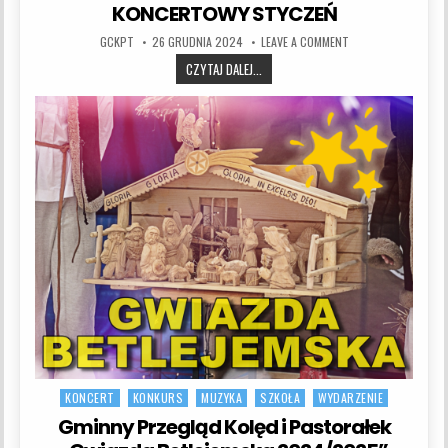
KONCERTOWY STYCZEŃ
AUTHOR:
PUBLISHED DATE:
ON KONCERTOWY ST
GCKPT
26 GRUDNIA 2024
LEAVE A COMMENT
KONCERTOWY STYCZEŃ
CZYTAJ DALEJ...
KONCERT
KONKURS
MUZYKA
SZKOŁA
WYDARZENIE
Posted in
Gminny Przegląd Kolęd i Pastorałek