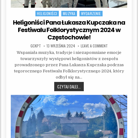
HELIGONIŚCI
MUZYKA
WYDARZENIE
Posted in
Heligoniści Pana Łukasza Kupczaka na
Festiwalu Folklorystycznym 2024 w
Częstochowie!
AUTHOR:
PUBLISHED DATE:
ON HELIGONIŚCI PA
GCKPT
13 WRZEŚNIA 2024
LEAVE A COMMENT
Wspaniała muzyka, tradycje i niezapomniane emocje
towarzyszyły występowi heligonistów z zespołu
prowadzonego przez Pana Łukasza Kupczaka podczas
tegorocznego Festiwalu Folklorystycznego 2024, który
odbył się na…
HELIGONIŚCI PANA ŁUKASZA KUPCZA
CZYTAJ DALEJ...