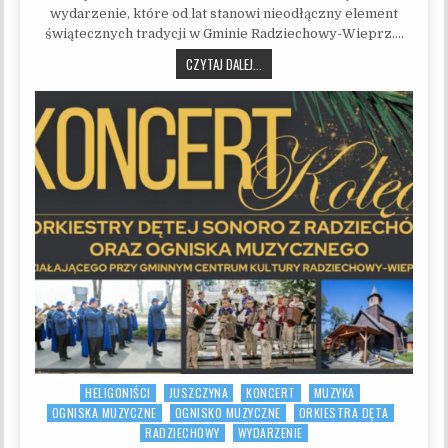
wydarzenie, które od lat stanowi nieodłączny element
świątecznych tradycji w Gminie Radziechowy-Wieprz….
WYNIKI – GMINNY PRZEGLĄD KOLĘD 
CZYTAJ DALEJ...
HELIGONIŚCI
JUSZCZYNA
KONCERT
MUZYKA
Posted in
OGNISKA MUZYCZNE
OGNISKO MUZYCZNE
ORKIESTRA DĘTA
RADZIECHOWY
WYDARZENIE