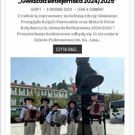
„Gwiazda Betlejemska 2024/2025”
AUTHOR:
PUBLISHED DATE:
ON GMINNY PRZEGLĄD
GCKPT
9 GRUDNIA 2024
LEAVE A COMMENT
Z radością zapraszamy na kolejną edycję Gminnego
Przeglądu Kolęd i Pastorałek oraz Małych Form
Kolędniczych„Gwiazda Betlejemska 2024/2025”!
Przesłuchania konkursowe odbędą się 15 stycznia w
Szkole Podstawowej im. Ks. Jana…
GMINNY PRZEGLĄD KOLĘD I PASTORA
CZYTAJ DALEJ...