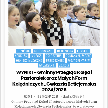
BRZUŚNIK
GROJCOWIANIE
INFORMACJA
KONCERT
Posted in
KONKURS
MUZYKA
OGŁOSZENIA
OGNISKA MUZYCZNE
OGNISKO MUZYCZNE
PRZEDSZKOLE
WÓJT GMINY R-W
WYDARZENIE
ZDJĘCIA
WYNIKI – Gminny Przegląd Kolęd i
Pastorałek oraz Małych Form
Kolędniczych „Gwiazda Betlejemska
2024/2025
AUTHOR:
PUBLISHED DATE:
ON WYNIKI – GMINN
GCKPT
16 STYCZNIA 2025
LEAVE A COMMENT
Gminny Przegląd Kolęd i Pastorałek oraz Małych Form
Kolędniczych „Gwiazda Betlejemska” to wyjątkowe