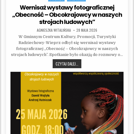
Wernisaż wystawy fotograficznej
„Obecność – Obcokrajowcy w naszych
strojach ludowych”
AUTHOR:
PUBLISHED DATE:
AGNIESZKA WITALIŃSKA
28 MAJA 2026
W Gminnym Centrum Kultury, Promocji, Turystyki
Radziechowy-Wieprz odbył się wernisaż wystawy
fotograficznej „Obecność – Obcokrajowcy w naszych
strojach ludowych”. Spotkanie było okazją do rozmowy o…
WERNISAŻ WYSTAWY FOTOGRAFICZNE
CZYTAJ DALEJ...