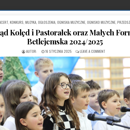
NCERT
,
KONKURS
,
MUZYKA
,
OGŁOSZENIA
,
OGNISKA MUZYCZNE
,
OGNISKO MUZYCZNE
,
PRZEDSZ
d Kolęd i Pastorałek oraz Małych Fo
Betlejemska 2024/2025
PUBLISHED DATE:
ON WYNIKI – GM
16 STYCZNIA 2025
LEAVE A COMMENT