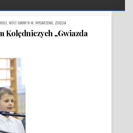
KOLE
,
WÓJT GMINY R-W
,
WYDARZENIE
,
ZDJĘCIA
rm Kolędniczych „Gwiazda
INNY PRZEGLĄD KOLĘD I PASTORAŁEK ORAZ MAŁYCH FORM KOLĘDNICZYCH „GWIAZDA BETLEJE