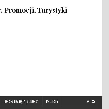
 Promocji, Turystyki
ORKIESTRA DĘTA „SONORO”
PROJEKTY