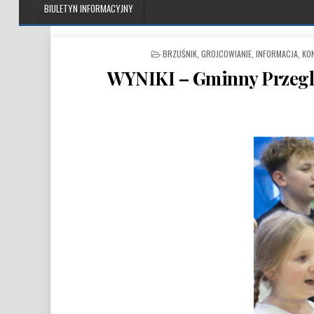
BIULETYN INFORMACYJNY
POSTED IN
BRZUŚNIK
,
GROJCOWIANIE
,
INFORMACJA
,
KO
WYNIKI – Gminny Przeglą