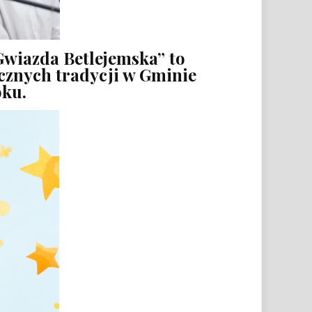
Gwiazda Betlejemska” to
ecznych tradycji w Gminie
oku
.