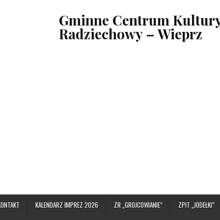
Gminne Centrum Kultury,
Radziechowy – Wieprz
KONTAKT
KALENDARZ IMPREZ 2026
ZR „GROJCOWIANIE”
ZPIT „JODEŁKI”