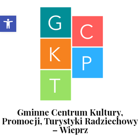
Skip to content
Open toolbar
Gminne Centrum Kultury,
Promocji, Turystyki Radziechowy
– Wieprz