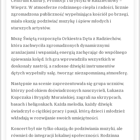
Centrum Kultury, Promocji Turystyki w Radziechowy –
Wieprz. W atmosferze rodzinnego ciepła i radości, licznie
zgromadzona publiczność wypełniająca kościół po brzegi,
miała okazję podziwiać muzykę i śpiew młodych i
starszych artystów.
Mszę Świętą rozpoczęła Orkiestra Dęta z Radziechów,
która zachwyciła zgromadzonych dynamicznymi
aranżacjami i wspaniałą energią zachęcając do wspólnego
śpiewania kolęd. Ich gra wprowadziła wszystkich w
doskonały nastrój, a radosne dźwięki instrumentów
dętych wypełniły salę, tworząc niezapomnianą atmosferę.
Następnie na scenie zaprezentowała się grupa uczniów,
którzy pod okiem doświadczonych nauczycieli, Łukasza
Kupczaka i Brygidy Murańskiej, zagrali na skrzypcach,
basach i heligonkach. Każda melodia, każdy dźwięk
świadczył o ciężkiej pracy i pasji, którą dzieci i młodzież
wkładają w rozwijanie swoich umiejętności.
Koncert był nie tylko okazją do podziwiania muzyki, ale
również do integracji lokalnej społeczności. Rodzinna