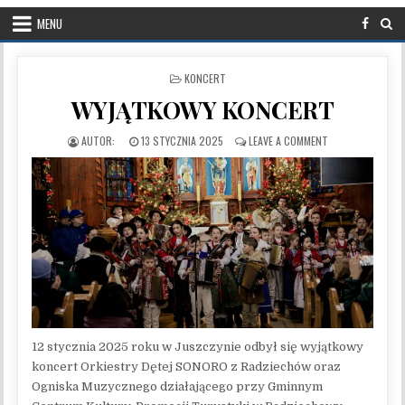
MENU
POSTED IN
KONCERT
WYJĄTKOWY KONCERT
PUBLISHED DATE:
ON WYJĄTKOWY 
13 STYCZNIA 2025
LEAVE A COMMENT
12 stycznia 2025 roku w Juszczynie odbył się wyjątkowy
koncert Orkiestry Dętej SONORO z Radziechów oraz
Ogniska Muzycznego działającego przy Gminnym