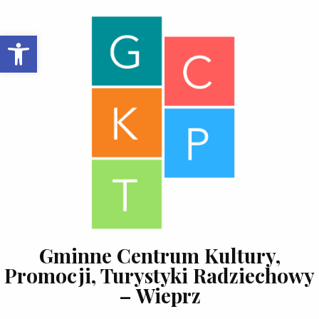
Skip to content
Open toolbar
Gminne Centrum Kultury,
Promocji, Turystyki Radziechowy
– Wieprz