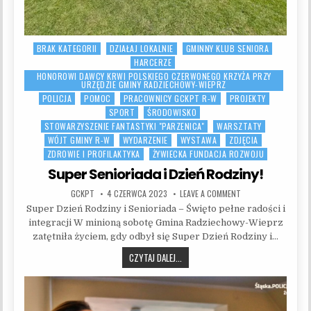
BRAK KATEGORII
DZIAŁAJ LOKALNIE
GMINNY KLUB SENIORA
Posted in
HARCERZE
HONOROWI DAWCY KRWI POLSKIEGO CZERWONEGO KRZYŻA PRZY
URZĘDZIE GMINY RADZIECHOWY-WIEPRZ
POLICJA
POMOC
PRACOWNICY GCKPT R-W
PROJEKTY
SPORT
ŚRODOWISKO
STOWARZYSZENIE FANTASTYKI "PARZENICA"
WARSZTATY
WÓJT GMINY R-W
WYDARZENIE
WYSTAWA
ZDJĘCIA
ZDROWIE I PROFILAKTYKA
ŻYWIECKA FUNDACJA ROZWOJU
Super Senioriada i Dzień Rodziny!
AUTHOR:
PUBLISHED DATE:
ON SUPER SENIORIAD
GCKPT
4 CZERWCA 2023
LEAVE A COMMENT
Super Dzień Rodziny i Senioriada – Święto pełne radości i
integracji W minioną sobotę Gmina Radziechowy-Wieprz
zatętniła życiem, gdy odbył się Super Dzień Rodziny i…
SUPER SENIORIADA I DZIEŃ RODZINY!
CZYTAJ DALEJ...