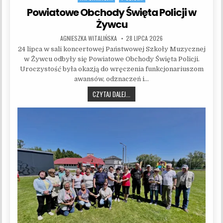
Powiatowe Obchody Święta Policji w
Żywcu
AUTHOR:
PUBLISHED DATE:
AGNIESZKA WITALIŃSKA
28 LIPCA 2026
24 lipca w sali koncertowej Państwowej Szkoły Muzycznej
w Żywcu odbyły się Powiatowe Obchody Święta Policji.
Uroczystość była okazją do wręczenia funkcjonariuszom
awansów, odznaczeń i…
POWIATOWE OBCHODY ŚWIĘTA POLICJ
CZYTAJ DALEJ...