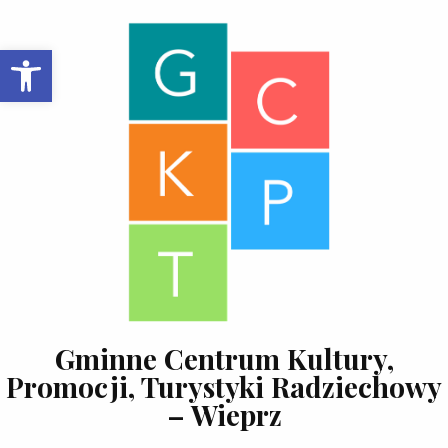
Skip to content
Open toolbar
Gminne Centrum Kultury,
Promocji, Turystyki Radziechowy
– Wieprz