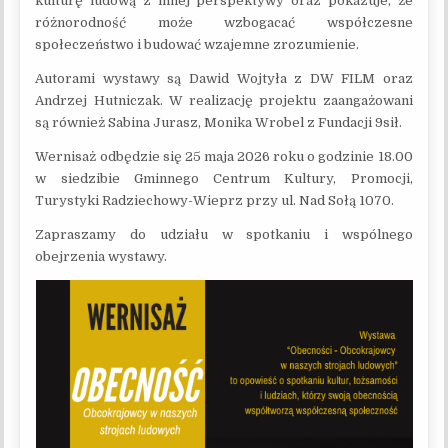
kulturę ludową z innej perspektywy oraz pokazuje, że
różnorodność może wzbogacać współczesne
społeczeństwo i budować wzajemne zrozumienie.
Autorami wystawy są Dawid Wojtyła z DW FILM oraz
Andrzej Hutniczak. W realizację projektu zaangażowani
są również Sabina Jurasz, Monika Wrobel z Fundacji 9sił.
Wernisaż odbędzie się 25 maja 2026 roku o godzinie 18.00
w siedzibie Gminnego Centrum Kultury, Promocji,
Turystyki Radziechowy-Wieprz przy ul. Nad Sołą 1070.
Zapraszamy do udziału w spotkaniu i wspólnego
obejrzenia wystawy.