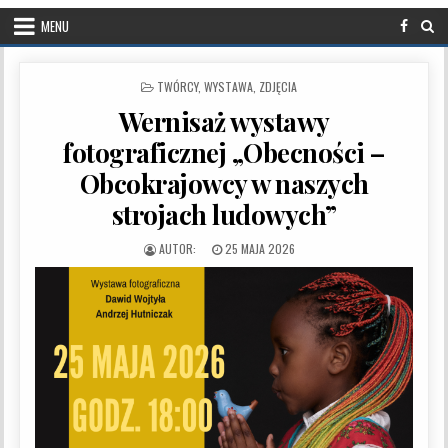
MENU
POSTED IN
TWÓRCY
,
WYSTAWA
,
ZDJĘCIA
Wernisaż wystawy
fotograficznej „Obecności –
Obcokrajowcy w naszych
strojach ludowych”
PUBLISHED DATE:
25 MAJA 2026