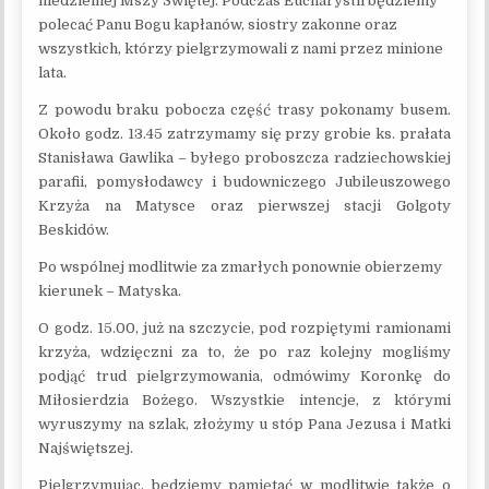
niedzielnej Mszy Świętej. Podczas Eucharystii będziemy
polecać Panu Bogu kapłanów, siostry zakonne oraz
wszystkich, którzy pielgrzymowali z nami przez minione
lata.
Z powodu braku pobocza część trasy pokonamy busem.
Około godz. 13.45 zatrzymamy się przy grobie ks. prałata
Stanisława Gawlika – byłego proboszcza radziechowskiej
parafii, pomysłodawcy i budowniczego Jubileuszowego
Krzyża na Matysce oraz pierwszej stacji Golgoty
Beskidów.
Po wspólnej modlitwie za zmarłych ponownie obierzemy
kierunek – Matyska.
O godz. 15.00, już na szczycie, pod rozpiętymi ramionami
krzyża, wdzięczni za to, że po raz kolejny mogliśmy
podjąć trud pielgrzymowania, odmówimy Koronkę do
Miłosierdzia Bożego. Wszystkie intencje, z którymi
wyruszymy na szlak, złożymy u stóp Pana Jezusa i Matki
Najświętszej.
Pielgrzymując, będziemy pamiętać w modlitwie także o