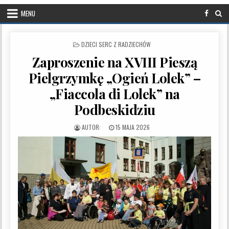
MENU
POSTED IN
DZIECI SERC Z RADZIECHÓW
Zaproszenie na XVIII Pieszą
Pielgrzymkę „Ogień Lolek” –
„Fiaccola di Lolek” na
Podbeskidziu
PUBLISHED DATE:
15 MAJA 2026