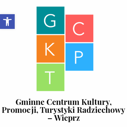
Skip to content
Open toolbar
Gminne Centrum Kultury,
Promocji, Turystyki Radziechowy
– Wieprz