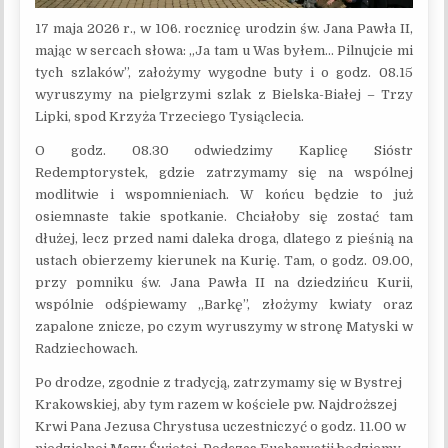
17 maja 2026 r., w 106. rocznicę urodzin św. Jana Pawła II,
mając w sercach słowa: „Ja tam u Was byłem… Pilnujcie mi
tych szlaków”, założymy wygodne buty i o godz. 08.15
wyruszymy na pielgrzymi szlak z Bielska-Białej – Trzy
Lipki, spod Krzyża Trzeciego Tysiąclecia.
O godz. 08.30 odwiedzimy Kaplicę Sióstr
Redemptorystek, gdzie zatrzymamy się na wspólnej
modlitwie i wspomnieniach. W końcu będzie to już
osiemnaste takie spotkanie. Chciałoby się zostać tam
dłużej, lecz przed nami daleka droga, dlatego z pieśnią na
ustach obierzemy kierunek na Kurię. Tam, o godz. 09.00,
przy pomniku św. Jana Pawła II na dziedzińcu Kurii,
wspólnie odśpiewamy „Barkę”, złożymy kwiaty oraz
zapalone znicze, po czym wyruszymy w stronę Matyski w
Radziechowach.
Po drodze, zgodnie z tradycją, zatrzymamy się w Bystrej
Krakowskiej, aby tym razem w kościele pw. Najdroższej
Krwi Pana Jezusa Chrystusa uczestniczyć o godz. 11.00 w