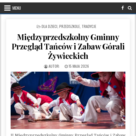
MENU
POSTED IN
DLA DZIECI
,
PRZEDSZKOLE
,
TRADYCJE
Międzyprzedszkolny Gminny
Przegląd Tańców i Zabaw Górali
Żywieckich
PUBLISHED DATE:
15 MAJA 2026
II Międzyprzedszkolny Gminny Przegląd Tańców i Zabaw