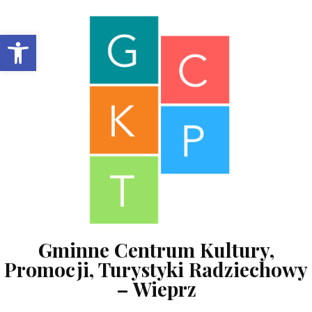
Skip to content
Open toolbar
Gminne Centrum Kultury,
Promocji, Turystyki Radziechowy
– Wieprz