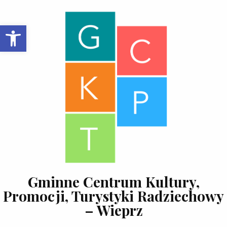
Skip to content
Open toolbar
Gminne Centrum Kultury,
Promocji, Turystyki Radziechowy
– Wieprz