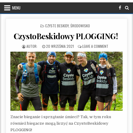
MENU
POSTED IN
CZYSTE BESKIDY
,
ŚRODOWISKO
CzystoBeskidowy PLOGGING!
PUBLISHED DATE:
ON CZYSTOBESK
20 WRZEŚNIA 2021
LEAVE A COMMENT
Znacie bieganie i sprzątanie śmieci? Tak, w tym roku
również biegacze mogą liczyć na CzystoBeskidowy
PLOGGING!