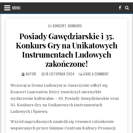
MENU
POSTED IN
KONCERT
,
KONKURS
Posiady Gawędziarskie i 35.
Konkurs Gry na Unikatowych
Instrumentach Ludowych
zakończone!
PUBLISHED DATE:
ON POSIADY GAW
18 LISTOPADA 2024
LEAVE A COMMENT
Wczoraj w Domu Ludowym w Juszczynie odbył się
Koncert Laureatów, który zwieńczył niezwykłe
wydarzenie kulturalne – 33. Posiady Gawędziarskie oraz
35. Konkurs Gry na Unikatowych Instrumentach
Ludowych i Śpiewu.
Wśród nagrodzonych znaleźli się również członkowie
wspieranych przez Gminne Centrum Kultury Promocji