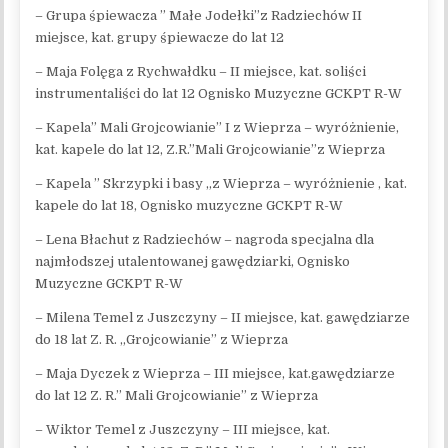
– Grupa śpiewacza ” Małe Jodełki”z Radziechów II
miejsce, kat. grupy śpiewacze do lat 12
– Maja Folęga z Rychwałdku – II miejsce, kat. soliści
instrumentaliści do lat 12 Ognisko Muzyczne GCKPT R-W
– Kapela” Mali Grojcowianie” I z Wieprza – wyróżnienie,
kat. kapele do lat 12, Z.R.”Mali Grojcowianie”z Wieprza
– Kapela ” Skrzypki i basy „z Wieprza – wyróżnienie , kat.
kapele do lat 18, Ognisko muzyczne GCKPT R-W
– Lena Błachut z Radziechów – nagroda specjalna dla
najmłodszej utalentowanej gawędziarki, Ognisko
Muzyczne GCKPT R-W
– Milena Temel z Juszczyny – II miejsce, kat. gawędziarze
do 18 lat Z. R. „Grojcowianie” z Wieprza
– Maja Dyczek z Wieprza – III miejsce, kat.gawędziarze
do lat 12 Z. R.” Mali Grojcowianie” z Wieprza
– Wiktor Temel z Juszczyny – III miejsce, kat.