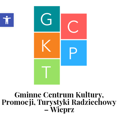
Skip to content
Open toolbar
Gminne Centrum Kultury,
Promocji, Turystyki Radziechowy
– Wieprz