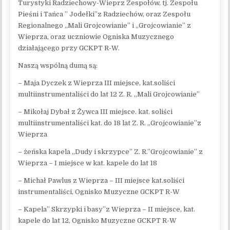
Turystyki Radziechowy-Wieprz Zespołów, tj.
Zespołu
Pieśni i Tańca ” Jodełki”z Radziechów, oraz Zespołu
Regionalnego „Mali Grojcowianie” i „Grojcowianie” z
Wieprza, oraz uczniowie Ogniska Muzycznego
działającego przy GCKPT R-W.
Naszą wspólną dumą są:
– Maja Dyczek z Wieprza III miejsce, kat.soliści
multiinstrumentaliści do lat 12 Z. R. „Mali Grojcowianie”
– Mikołaj Dybał z Żywca III miejsce. kat. soliści
multiinstrumentaliści kat. do 18 lat Z. R. „Grojcowianie”z
Wieprza
– żeńska kapela „Dudy i skrzypce” Z. R.”Grojcowianie” z
Wieprza – I miejsce w kat. kapele do lat 18
– Michał Pawlus z Wieprza – III miejsce kat.soliści
instrumentaliści, Ognisko Muzyczne GCKPT R-W
– Kapela” Skrzypki i basy”z Wieprza – II miejsce, kat.
kapele do lat 12, Ognisko Muzyczne GCKPT R-W