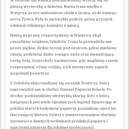
W ostatnie dni wakacji postanowiliśmy wybrać się na
pieszą wycieczkę z dziećmi. Nasza trasa wiodła z
Wieprza, przez malownicze okolice Grojca, aż do samego
serca Żywca. Była to niezwykła podróż, pełna przygód,
edukacji i bliskiego kontaktu z naturą.
Naszą wyprawę rozpoczęliśmy w Wieprzu, skąd
ruszyliśmy szlakiem VeloSoła. Trasa ta prowadziła nas
przez piękne, dzikie tereny pod Grojcem, gdzie mieliśmy
okazję podziwiać dziko rosnące zioła oraz meandrującą
rzekę Sołę. Dzieci były zachwycone, gdy mogliśmy razem
rozpoznawać różne rośliny, a ich intensywny zapach
wypełniał powietrze.
Z VeloSoła skierowaliśmy się na szlak Śrutorzy, który
zaprowadził nas w okolice Dawnej Papierni Solaris. Po
drodze podziwialiśmy niezwykłą skarpę Soły z którą
związanych jest wiele tajemniczych legend. Spacerując w
pobliżu starych budynków papierni, poznaliśmy nieco jej
fascynującej historii. Dzieci z zainteresowaniem słuchały
opowieści o dawnych technikach produkcji papieru i
znaczeniu papierni dla lokalnej społeczności.