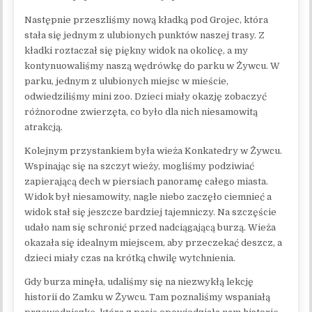
Następnie przeszliśmy nową kładką pod Grojec, która
stała się jednym z ulubionych punktów naszej trasy. Z
kładki roztaczał się piękny widok na okolicę, a my
kontynuowaliśmy naszą wędrówkę do parku w Żywcu. W
parku, jednym z ulubionych miejsc w mieście,
odwiedziliśmy mini zoo. Dzieci miały okazję zobaczyć
różnorodne zwierzęta, co było dla nich niesamowitą
atrakcją.
Kolejnym przystankiem była wieża Konkatedry w Żywcu.
Wspinając się na szczyt wieży, mogliśmy podziwiać
zapierającą dech w piersiach panoramę całego miasta.
Widok był niesamowity, nagle niebo zaczęło ciemnieć a
widok stał się jeszcze bardziej tajemniczy. Na szczęście
udało nam się schronić przed nadciągającą burzą. Wieża
okazała się idealnym miejscem, aby przeczekać deszcz, a
dzieci miały czas na krótką chwilę wytchnienia.
Gdy burza minęła, udaliśmy się na niezwykłą lekcję
historii do Zamku w Żywcu. Tam poznaliśmy wspaniałą