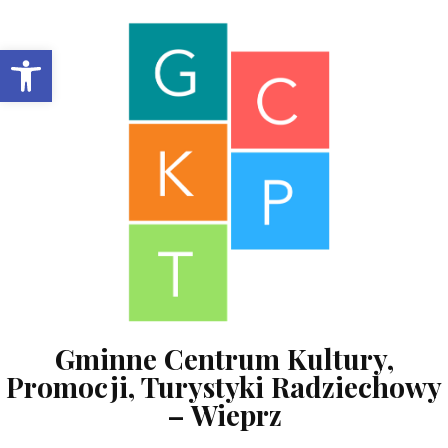
Skip to content
Open toolbar
Gminne Centrum Kultury,
Promocji, Turystyki Radziechowy
– Wieprz