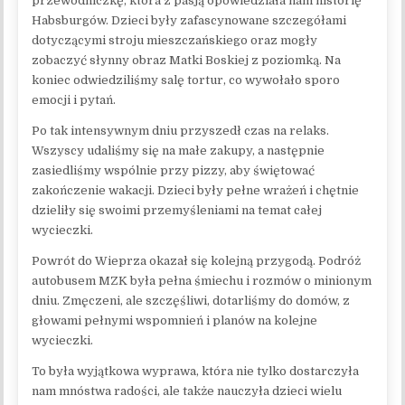
przewodniczkę, która z pasją opowiedziała nam historię
Habsburgów. Dzieci były zafascynowane szczegółami
dotyczącymi stroju mieszczańskiego oraz mogły
zobaczyć słynny obraz Matki Boskiej z poziomką. Na
koniec odwiedziliśmy salę tortur, co wywołało sporo
emocji i pytań.
Po tak intensywnym dniu przyszedł czas na relaks.
Wszyscy udaliśmy się na małe zakupy, a następnie
zasiedliśmy wspólnie przy pizzy, aby świętować
zakończenie wakacji. Dzieci były pełne wrażeń i chętnie
dzieliły się swoimi przemyśleniami na temat całej
wycieczki.
Powrót do Wieprza okazał się kolejną przygodą. Podróż
autobusem MZK była pełna śmiechu i rozmów o minionym
dniu. Zmęczeni, ale szczęśliwi, dotarliśmy do domów, z
głowami pełnymi wspomnień i planów na kolejne
wycieczki.
To była wyjątkowa wyprawa, która nie tylko dostarczyła
nam mnóstwa radości, ale także nauczyła dzieci wielu