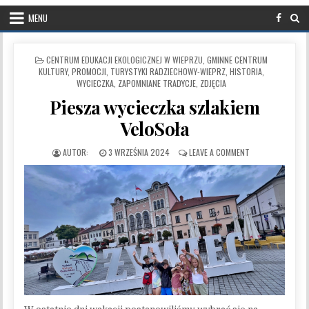
MENU
POSTED IN
CENTRUM EDUKACJI EKOLOGICZNEJ W WIEPRZU
,
GMINNE CENTRUM
KULTURY, PROMOCJI, TURYSTYKI RADZIECHOWY-WIEPRZ
,
HISTORIA
,
WYCIECZKA
,
ZAPOMNIANE TRADYCJE
,
ZDJĘCIA
Piesza wycieczka szlakiem
VeloSoła
PUBLISHED DATE:
ON PIESZA WYCIE
3 WRZEŚNIA 2024
LEAVE A COMMENT