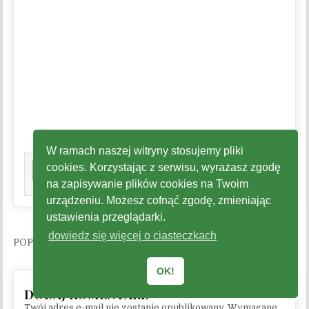
W ramach naszej witryny stosujemy pliki
Author:
GCKPT
cookies. Korzystając z serwisu, wyrażasz zgodę
na zapisywanie plików cookies na Twoim
urządzeniu. Możesz cofnąć zgodę, zmieniając
ustawienia przeglądarki.
dowiedz się więcej o ciasteczkach
Nawigacja wpisu
OK!
Twój adres e-mail nie zostanie opublikowany.
Wymagane