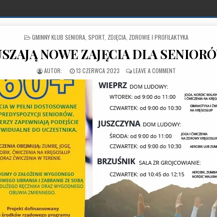
POSTED IN
GMINNY KLUB SENIORA
,
SPORT
,
ZDJĘCIA
,
ZDROWIE I PROFILAKTYKA
SZAJĄ NOWE ZAJĘCIA DLA SENIOR
PUBLISHED DATE:
ON RUSZAJĄ NOWE
13 CZERWCA 2023
LEAVE A COMMENT