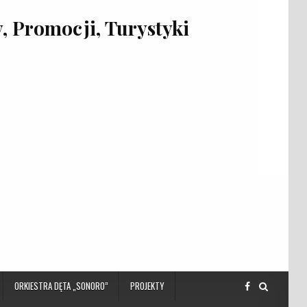
 Promocji, Turystyki
ORKIESTRA DĘTA „SONORO”
PROJEKTY