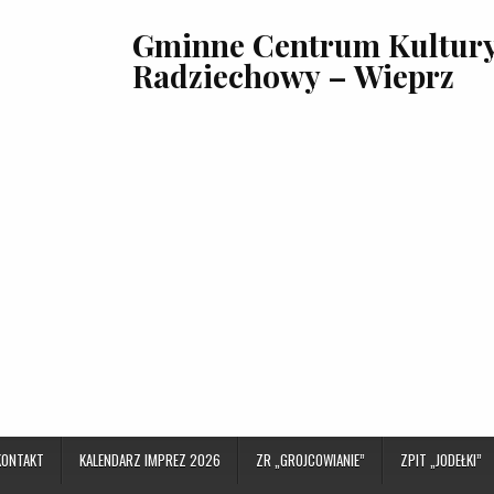
Gminne Centrum Kultury,
Radziechowy – Wieprz
KONTAKT
KALENDARZ IMPREZ 2026
ZR „GROJCOWIANIE”
ZPIT „JODEŁKI”