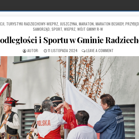
JI, TURYSTYKI RADZIECHOWY-WIEPRZ
,
JUSZCZYNA
,
MARATON
,
MARATON BESKIDY
,
PRZYBĘD
SAMORZĄD
,
SPORT
,
WIEPRZ
,
WÓJT GMINY R-W
odległości i Sportu w Gminie Radzie
PUBLISHED DATE:
ON ŚWIĘTO NIEP
11 LISTOPADA 2024
LEAVE A COMMENT