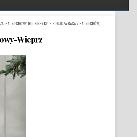
ZA
,
RADZIECHOWY
,
RODZINNY KLUB BIEGACZA BACA Z RADZIECHÓW
,
chowy-Wieprz
ODLEGŁOŚCI I SPORTU W GMINIE RADZIECHOWY-WIEPRZ