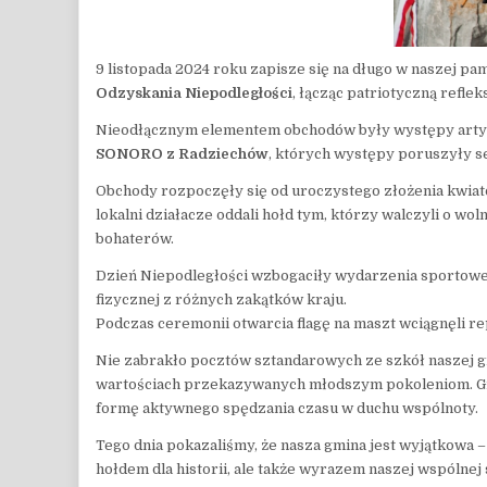
9 listopada 2024 roku zapisze się na długo w naszej 
Odzyskania Niepodległości
, łącząc patriotyczną refl
Nieodłącznym elementem obchodów były występy artys
SONORO z Radziechów
, których występy poruszyły s
Obchody rozpoczęły się od uroczystego złożenia kwiat
lokalni działacze oddali hołd tym, którzy walczyli o wo
bohaterów.
Dzień Niepodległości wzbogaciły wydarzenia sportow
fizycznej z różnych zakątków kraju.
Podczas ceremonii otwarcia flagę na maszt wciągnęli 
Nie zabrakło pocztów sztandarowych ze szkół naszej g
wartościach przekazywanych młodszym pokoleniom. Gra 
formę aktywnego spędzania czasu w duchu wspólnoty.
Tego dnia pokazaliśmy, że nasza gmina jest wyjątkowa 
hołdem dla historii, ale także wyrazem naszej wspólnej si