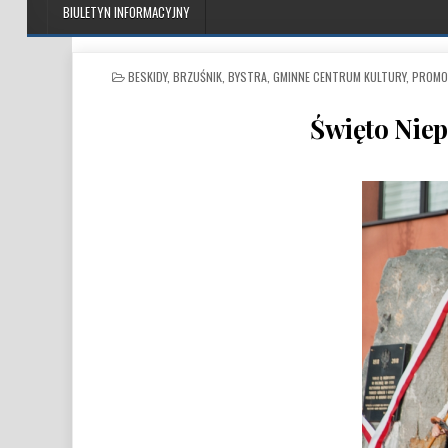
BIULETYN INFORMACYJNY
POSTED IN
BESKIDY
,
BRZUŚNIK
,
BYSTRA
,
GMINNE CENTRUM KULTURY, PROMOC
Święto Niep