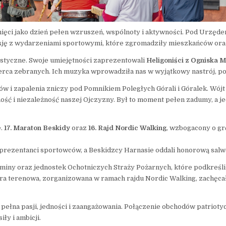
pamięci jako dzień pełen wzruszeń, wspólnoty i aktywności. Pod Ur
eksję z wydarzeniami sportowymi, które zgromadziły mieszkańców ora
tyczne. Swoje umiejętności zaprezentowali
Heligoniści z Ogniska
erca zebranych. Ich muzyka wprowadziła nas w wyjątkowy nastrój, pod
ów i zapalenia zniczy pod Pomnikiem Poległych Górali i Góralek. Wó
lność i niezależność naszej Ojczyzny. Był to moment pełen zadumy, a je
e.
17. Maraton Beskidy
oraz
16. Rajd Nordic Walking
, wzbogacony o gr
reprezentanci sportowców, a Beskidzcy Harnasie oddali honorową sal
miny oraz jednostek Ochotniczych Straży Pożarnych, które podkreśli
terenowa, zorganizowana w ramach rajdu Nordic Walking, zachęcała 
– pełna pasji, jedności i zaangażowania. Połączenie obchodów patriot
ły i ambicji.