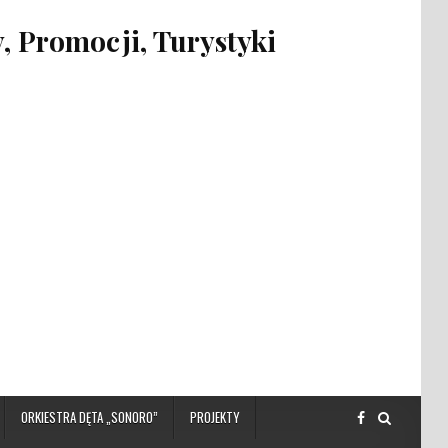
 Promocji, Turystyki
ORKIESTRA DĘTA „SONORO”
PROJEKTY