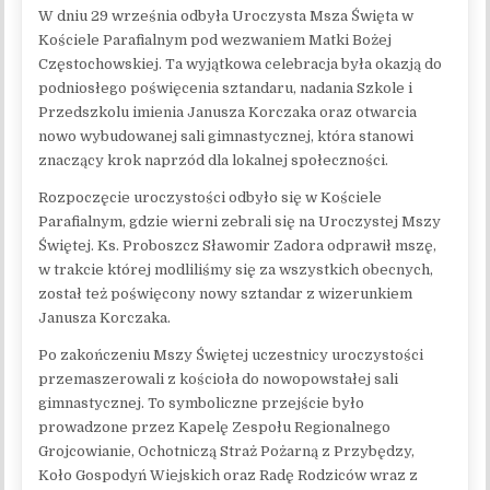
W dniu 29 września odbyła Uroczysta Msza Święta w
Kościele Parafialnym pod wezwaniem Matki Bożej
Częstochowskiej. Ta wyjątkowa celebracja była okazją do
podniosłego poświęcenia sztandaru, nadania Szkole i
Przedszkolu imienia Janusza Korczaka oraz otwarcia
nowo wybudowanej sali gimnastycznej, która stanowi
znaczący krok naprzód dla lokalnej społeczności.
Rozpoczęcie uroczystości odbyło się w Kościele
Parafialnym, gdzie wierni zebrali się na Uroczystej Mszy
Świętej. Ks. Proboszcz Sławomir Zadora odprawił mszę,
w trakcie której modliliśmy się za wszystkich obecnych,
został też poświęcony nowy sztandar z wizerunkiem
Janusza Korczaka.
Po zakończeniu Mszy Świętej uczestnicy uroczystości
przemaszerowali z kościoła do nowopowstałej sali
gimnastycznej. To symboliczne przejście było
prowadzone przez Kapelę Zespołu Regionalnego
Grojcowianie, Ochotniczą Straż Pożarną z Przybędzy,
Koło Gospodyń Wiejskich oraz Radę Rodziców wraz z