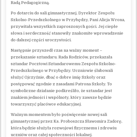
Radą Pedagogiczną.
Po dotarciu do sali gimnastycznej, Dyrektor Zespołu
Szkolno-Przedszkolnego w Przybędzy, Pani Alicja Wrona,
przywitała wszystkich zaproszonych gości. Jej ciepłe
słowa i serdeczność stanowiły znakomite wprowadzenie
do dalszej części uroczystości.
Następnie przyszedł czas na ważny moment –
przekazanie sztandaru. Rada Rodziców, przekazała
sztandar Pocztowi Sztandarowemu Zespołu Szkolno-
Przedszkolnego w Przybędzy. Uczniowie ślubowali
służyć Ojczyźnie, dbać o dobre imię Szkoły oraz
postępować zgodnie z zasadami Patrona Szkoły. To
symboliczne działanie podkreśliło, że sztandar jest
znakiem jedności i wspólnoty, który zawsze będzie
towarzyszyć placówce edukacyjnej.
Ważnym momentem było poświęcenie nowej sali
gimnastycznej przez Ks. Proboszcza Sławomira Zadorę,
która będzie służyła rozwojowi fizycznemu i zdrowiu
uczniów oraz całej społeczności lokalnej.