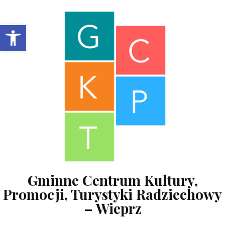
Skip to content
Open toolbar
Gminne Centrum Kultury,
Promocji, Turystyki Radziechowy
– Wieprz