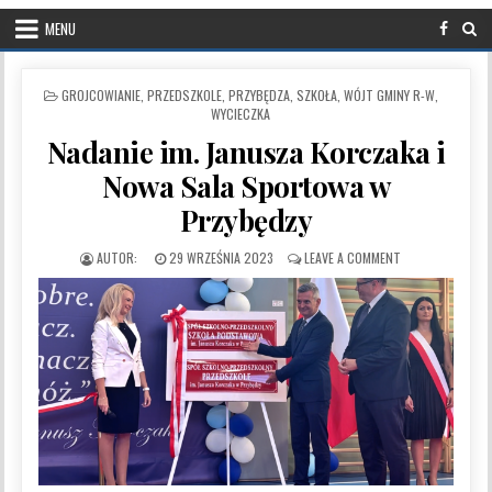
MENU
POSTED IN
GROJCOWIANIE
,
PRZEDSZKOLE
,
PRZYBĘDZA
,
SZKOŁA
,
WÓJT GMINY R-W
,
WYCIECZKA
Nadanie im. Janusza Korczaka i
Nowa Sala Sportowa w
Przybędzy
PUBLISHED DATE:
ON NADANIE IM.
29 WRZEŚNIA 2023
LEAVE A COMMENT