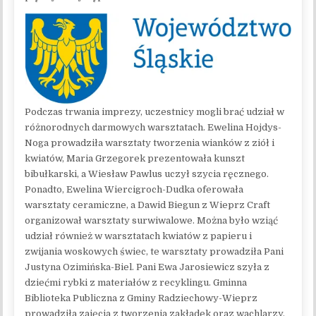
Podczas trwania imprezy, uczestnicy mogli brać udział w
różnorodnych darmowych warsztatach. Ewelina Hojdys-
Noga prowadziła warsztaty tworzenia wianków z ziół i
kwiatów, Maria Grzegorek prezentowała kunszt
bibułkarski, a Wiesław Pawlus uczył szycia ręcznego.
Ponadto, Ewelina Wiercigroch-Dudka oferowała
warsztaty ceramiczne, a Dawid Biegun z Wieprz Craft
organizował warsztaty surwiwalowe. Można było wziąć
udział również w warsztatach kwiatów z papieru i
zwijania woskowych świec, te warsztaty prowadziła Pani
Justyna Ozimińska-Biel. Pani Ewa Jarosiewicz szyła z
dziećmi rybki z materiałów z recyklingu. Gminna
Biblioteka Publiczna z Gminy Radziechowy-Wieprz
prowadziła zajęcia z tworzenia zakładek oraz wachlarzy,