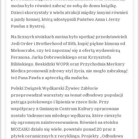
można było również zabrać ze sobą do domu książkę.
Dzieci skorzystały z wielu atrakcji między innymi również
z jazdy konnej, którą udostępnili Państwo Anna i Jerzy
Pawlus z Bystrej.
Na licznych stoiskach można było spotkać przedstawicieli
Jedi Order i Brotherhood of Sith, kupić piękne kimona od
Meloncrabs, czy też zapoznać się z ofertą wydawniczą
Feranosa, Jarka Dobrowolskiego oraz Krzysztofa
Bilińskiego. Beskidzki WOPR oraz Przychodnia Merkury
Medica promowali zdrowy styl życia, nie mogło zabraknąć
też Pana Pawła z apteczką dla malucha.
Polski Związek Wędkarski Żywiec Zabłocie
przeprowadzał warsztaty na temat odbudowy populacji
pstrąga potokowego i lipienia w rzece Sole. Przy
współpracy z Gminnym Centrum Kultury opracowane
zostało Vademecum młodego wędkarza, które cieszyło
się ogromnym zainteresowaniem. Również na stoisku
MOZAIKI działo się wiele, powstało ponad 20 prac z
płytek ceramicznych z recyklingu. Projekty „Odbudowa