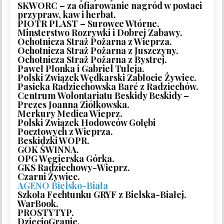
SKWORC – za ofiarowanie nagród w postaci
przypraw, kaw i herbat.
PIOTR PLAST – Surowce Wtórne.
Minsterstwo Rozrywki i Dobrej Zabawy.
Ochotnicza Straż Pożarna z Wieprza.
Ochotnicza Straż Pożarna z Juszczyny.
Ochotnicza Straż Pożarna z Bystrej.
Paweł Płonka i Gabriel Tuleja.
Polski Związek Wędkarski Zabłocie Żywiec.
Pasieka Radziechowska Barć z Radziechów.
Centrum Wolontariatu Beskidy Beskidy –
Prezes Joanna Ziółkowska.
Merkury Medica Wieprz.
Polski Związek Hodowców Gołębi
Pocztowych z Wieprza.
Beskidzki WOPR.
GOK ŚWINNA.
OPG Węgierska Górka.
GKS Radziechowy-Wieprz.
Czarni Żywiec.
AGENO Bielsko-Biała
Szkoła Fechtunku GRYF z Bielska-Białej.
WarBook.
PROSTYTYP.
DziecioGranie.