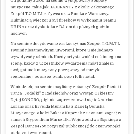
Od godziny 20:00 na scenie występowały zespoły
muzyczne, takie jak BAJERANTY z okolic Zakopanego,
Zespół T.O.M.T.I. z Żywca oraz Runika z Warszawy.
Kulminacją wieczoru był fireshow w wykonaniu Teamu
DIUNA oraz dyskoteka z DJ-em do późnych godzin
nocnych.
Na scenie zdecydowanie zaskoczył nas Zespół T.O.M.T.I.
swoimi niesamowitymi utworami, które u nie jednego
wywoływały uśmiech. Każdy artysta wniósł coś innego na
scenę, każdy z uczestników wydarzenia mógł znaleźć
swój gatunek muzyczny począwszy od muzyki
regionalnej, poprzez punk, pop i folk metal.
W niedzielę na scenie mogliśmy zobaczyć Zespół Pieśni i
Tańca „Jodełki” z Radziechów oraz występ Orkiestry
Dętej SONORO, pięknie zaprezentował się też Adrian
Loranc oraz Brygida Murańska z Kapelą Ogniska
Muzycznego z kolei Łukasz Kupczak z uczniami zagrał w
ramach Stypendium Marszałka Województwa Śląskiego a
Zespół Dance4You rozgrzał publiczność do czerwoności
pięknymi występami.