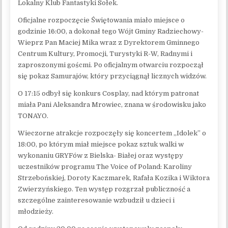
Lokalny Klub Fantastyki Sołek.
Oficjalne rozpoczęcie Świętowania miało miejsce o
godzinie 16:00, a dokonał tego Wójt Gminy Radziechowy-
Wieprz Pan Maciej Mika wraz z Dyrektorem Gminnego
Centrum Kultury, Promocji, Turystyki R-W, Radnymi i
zaproszonymi goścmi. Po oficjalnym otwarciu rozpoczął
się pokaz Samurajów, który przyciągnął licznych widzów.
O 17:15 odbył się konkurs Cosplay, nad którym patronat
miała Pani Aleksandra Mrowiec, znana w środowisku jako
TONAYO.
Wieczorne atrakcje rozpoczęły się koncertem „Idolek” o
18:00, po którym miał miejsce pokaz sztuk walki w
wykonaniu GRYFów z Bielska- Białej oraz występy
uczestników programu The Voice of Poland: Karoliny
Strzebońskiej, Doroty Kaczmarek, Rafała Kozika i Wiktora
Zwierzyńskiego. Ten występ rozgrzał publiczność a
szczególne zainteresowanie wzbudził u dzieci i
młodzieży.