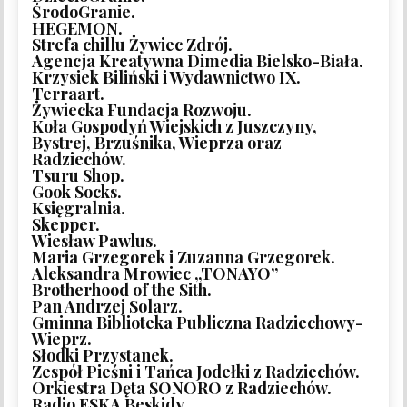
ŚrodoGranie.
HEGEMON.
Strefa chillu Żywiec Zdrój.
Agencja Kreatywna Dimedia Bielsko-Biała.
Krzysiek Biliński i Wydawnictwo IX.
Terraart.
Żywiecka Fundacja Rozwoju.
Koła Gospodyń Wiejskich z Juszczyny,
Bystrej, Brzuśnika, Wieprza oraz
Radziechów.
Tsuru Shop.
Gook Socks.
Księgralnia.
Skepper.
Wiesław Pawlus.
Maria Grzegorek i Zuzanna Grzegorek.
Aleksandra Mrowiec „TONAYO”
Brotherhood of the Sith.
Pan Andrzej Solarz.
Gminna Biblioteka Publiczna Radziechowy-
Wieprz.
Słodki Przystanek.
Zespół Pieśni i Tańca Jodełki z Radziechów.
Orkiestra Dęta SONORO z Radziechów.
Radio ESKA Beskidy.