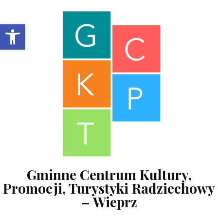
Skip to content
Open toolbar
Gminne Centrum Kultury,
Promocji, Turystyki Radziechowy
– Wieprz