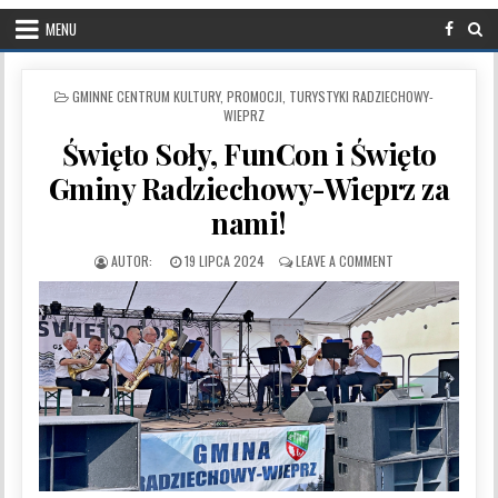
MENU
POSTED IN
GMINNE CENTRUM KULTURY, PROMOCJI, TURYSTYKI RADZIECHOWY-
WIEPRZ
Święto Soły, FunCon i Święto
Gminy Radziechowy-Wieprz za
nami!
PUBLISHED DATE:
ON ŚWIĘTO SOŁY, F
19 LIPCA 2024
LEAVE A COMMENT