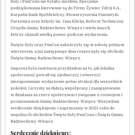
Soły i FunConu nie byłaby możliwa. Specjalne
podziękowania kierowane są do Firmy Żywiec Zdrój S.A.,
Karpatia Bank Spółdzielczy, Stowarzyszenia Fantastyki
Parzenica oraz Szkoły im. Jana Klicha, Referat Techniczny
Urzędu Gminy Radziechowy-Wieprz i wielu innych,
którzy okazali wielką pomoc podczas wydarzenia.
Święto Soły oraz FunCon zakończyły się w sobotę późnym
wieczorem, a już następnego dnia rozpoczęły się obchody
Święta Gminy Radziechowy-Wieprz.
Impreza była świetnym przykładem na to, jak lokalna
społeczność potrafi się zjednoczyć i stworzyć
niezapomniane wydarzenie pełne atrakcji dla wszystkich
pokoleń. Liczymy na dalszą współpracę i zaangażowanie
w działania na rzecz społeczności związane z rozwojem i
promowaniem Gminy Radziechowy-Wieprz. Wszystkim
serdecznie dziękujemy i zapraszamy w 2025 roku do
wspólnych obchodów Święta Soły/FunConu i Święta Gminy
Radziechowy-Wieprz.
Serdecznie dziękujemy: