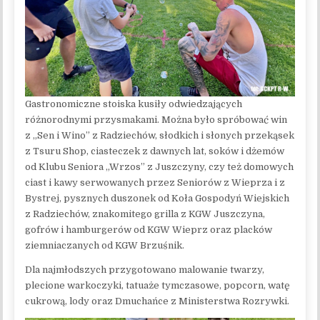
Gastronomiczne stoiska kusiły odwiedzających
różnorodnymi przysmakami. Można było spróbować win
z „Sen i Wino” z Radziechów, słodkich i słonych przekąsek
z Tsuru Shop, ciasteczek z dawnych lat, soków i dżemów
od Klubu Seniora „Wrzos” z Juszczyny, czy też domowych
ciast i kawy serwowanych przez Seniorów z Wieprza i z
Bystrej, pysznych duszonek od Koła Gospodyń Wiejskich
z Radziechów, znakomitego grilla z KGW Juszczyna,
gofrów i hamburgerów od KGW Wieprz oraz placków
ziemniaczanych od KGW Brzuśnik.
Dla najmłodszych przygotowano malowanie twarzy,
plecione warkoczyki, tatuaże tymczasowe, popcorn, watę
cukrową, lody oraz Dmuchańce z Ministerstwa Rozrywki.