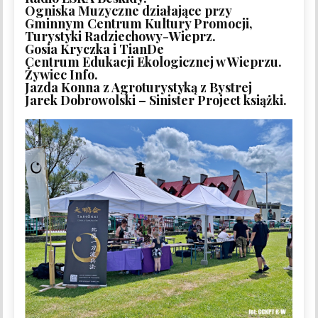
Ogniska Muzyczne działające przy
Gminnym Centrum Kultury Promocji,
Turystyki Radziechowy-Wieprz.
Gosia Kryczka i TianDe
Centrum Edukacji Ekologicznej w Wieprzu.
Żywiec Info.
Jazda Konna z Agroturystyką z Bystrej
Jarek Dobrowolski – Sinister Project książki.