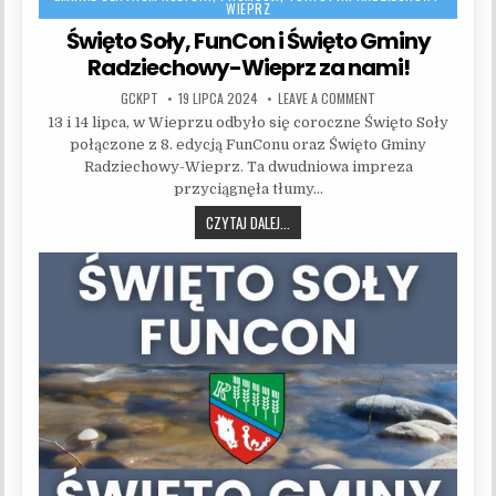
WIEPRZ
Święto Soły, FunCon i Święto Gminy
Radziechowy-Wieprz za nami!
AUTHOR:
PUBLISHED DATE:
ON ŚWIĘTO SOŁY, FUN
GCKPT
19 LIPCA 2024
LEAVE A COMMENT
13 i 14 lipca, w Wieprzu odbyło się coroczne Święto Soły
połączone z 8. edycją FunConu oraz Święto Gminy
Radziechowy-Wieprz. Ta dwudniowa impreza
przyciągnęła tłumy…
ŚWIĘTO SOŁY, FUNCON I ŚWIĘTO GMI
CZYTAJ DALEJ...