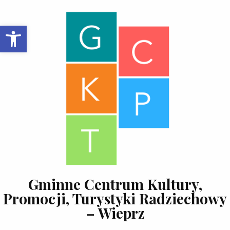
Skip to content
Open toolbar
Gminne Centrum Kultury,
Promocji, Turystyki Radziechowy
– Wieprz