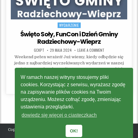
WYDARZENIE
Posted in
Święto Soły, FunCon i Dzień Gminy
Radziechowy-Wieprz
AUTHOR:
PUBLISHED DATE:
ON ŚWIĘTO SOŁY, FUN
GCKPT
29 MAJA 2024
LEAVE A COMMENT
Weekend pełen wrażeń! Już wiemy, kiedy odbędzie się
jedno z najbardziej wyczekiwanych wydarzeń w naszej
gminie! W weekend 13-14 lipca zapraszamy wszystkich
mieszkańców oraz gości…
W ramach naszej witryny stosujemy pliki
ŚWIĘTO SOŁY, FUNCON I DZIEŃ GMIN
CZYTAJ DALEJ...
cookies. Korzystając z serwisu, wyrażasz zgodę
na zapisywanie plików cookies na Twoim
urządzeniu. Możesz cofnąć zgodę, zmieniając
ustawienia przeglądarki.
dowiedz się więcej o ciasteczkach
Copyright © 2026 Gminne Centrum Kultury, Promocji, Turystyki
OK!
Radziechowy - Wieprz